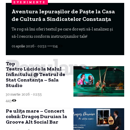
EVENIMENTE
Familia Melimi la Restaurant Dorna
Mamaia
Te rog să îmi oferi textul pe care dorești să-l analizez și
să-l rescriu. Fără acesta, nu pot continua cu…
01 aprilie 2026 - 02:50
257
Populare
Top
Teatro Lúcido la Malul
Infinitului @ Teatrul de
Stat Constanţa – Sala
Studio
30 martie 2026 - 02:55
443
Pe ulița mare – Concert
cobză: Dragoș Duruian la
Groove Alt Social Bar