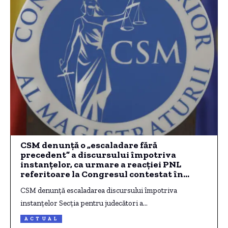
CSM denunță o „escaladare fără
precedent” a discursului împotriva
instanțelor, ca urmare a reacției PNL
referitoare la Congresul contestat în
justiție
CSM denunță escaladarea discursului împotriva
instanțelor Secția pentru judecători a…
ACTUAL