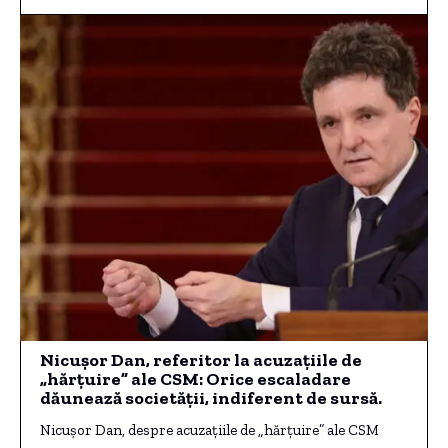
Nicușor Dan, referitor la acuzațiile de
„hărțuire” ale CSM: Orice escaladare
dăunează societății, indiferent de sursă.
Nicușor Dan, despre acuzațiile de „hărțuire” ale CSM