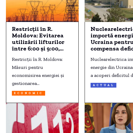
Restricții în R.
Nuclearelectri
Moldova: Evitarea
importă energi
utilizării lifturilor
Ucraina pentru
între 6:00 și 9:00,
compensa defic
optimizarea
generat de opr
Restricții în R. Moldova:
Nuclearelectrica i
iluminatului și
unui reactor de
reorganizarea
Măsuri pentru
Cernavodă.
energie din Ucrain
activității.
economisirea energiei și
a acoperi deficitul 
gestionarea…
ACTUAL
ECONOMIC