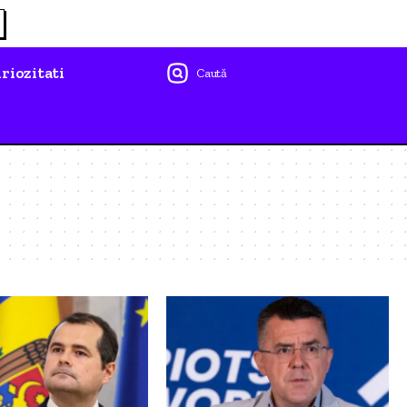
riozitati
Caută