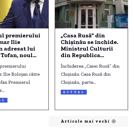
ul premierului
„Casa Rusă” din
mar Ilie
Chișinău se închide.
n adresat lui
Ministrul Culturii
 Tofan, noul
din Republica
inistru al
Moldova: „O
 premierului
Închiderea „Casei Rusă” din
licii Moldova
platformă sub
r Ilie Bolojan către
acoperire”
Chișinău Casa Rusă din
ofan Premierul
Chișinău, parte…
r…
ACTUAL
AL
Articole mai vechi