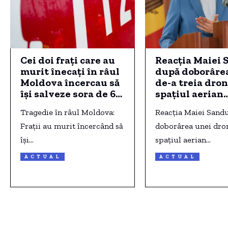
Cei doi frați care au
Reacția Maiei 
murit înecați în râul
după doborârea
Moldova încercau să
de-a treia dron
își salveze sora de 6
spațiul aerian
ani.
românesc
Tragedie în râul Moldova:
Reacția Maiei Sand
Frații au murit încercând să
doborârea unei dro
își…
spațiul aerian…
ACTUAL
ACTUAL