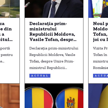
ca
Declarația prim-
Noul p
e din
ministrului
Moldov
 a
Republicii Moldova,
Tofan,
itul
Vasile Tofan, despre
joi cu 
irea
Unire, înaintea
Palatu
mportă
Declarația prim-ministrului
Vizita P
 la
primei sale vizite în
Român
a pentru
România
Republicii Moldova, Vasile
Tofan î
de…
Tofan, despre Unire Prim-
ministru
ministrul Republicii…
Românie
ACTUAL
ACTU