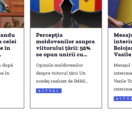
Sandu
Percepția
Mesaj
 celei
moldovenilor asupra
interi
e în
viitorului țării: 54%
Boloja
se opun unirii cu
Vasile
România, iar aproape
prim-m
u după
Opiniile moldovenilor
Mesajul
jumătate susțin
Repub
ne în
relații echilibrate cu
despre viitorul țării Un
interima
Rusia și UE (sondaj)
sondaj realizat de IMAS…
Vasile T
interima
ACTUAL
ACTU