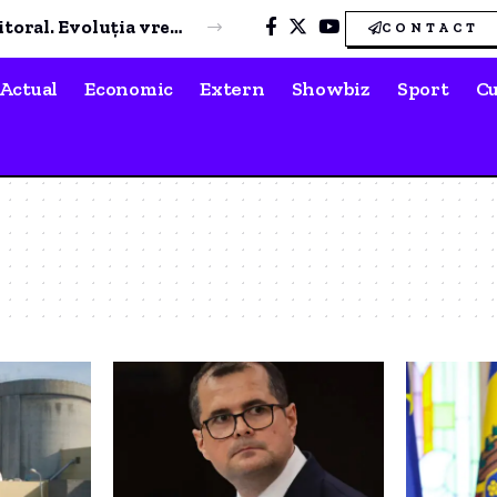
Nopți tropicale și disconfort termic pe litoral. Evoluția vremii în următoarele zile
CONTACT
Actual
Economic
Extern
Showbiz
Sport
Cu