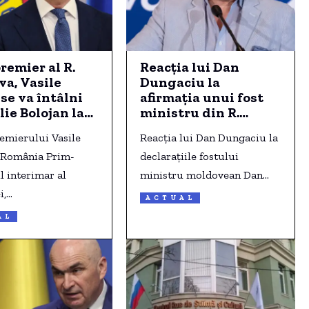
remier al R.
Reacția lui Dan
a, Vasile
Dungaciu la
 se va întâlni
afirmația unui fost
Ilie Bolojan la
ministru din R.
l Victoria în
Moldova privind
remierului Vasile
Reacția lui Dan Dungaciu la
ia.
retragerea
n România Prim-
cetățeniei Maiei
declarațiile fostului
Sandu
l interimar al
ministru moldovean Dan…
i,…
ACTUAL
AL