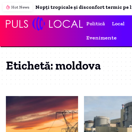
Hot News
Politică
Local
Evenimente
Etichetă:
moldova