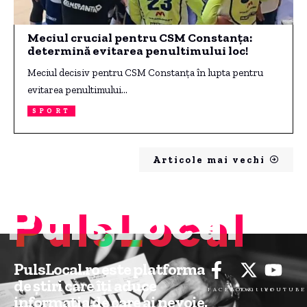
Meciul crucial pentru CSM Constanța:
determină evitarea penultimului loc!
Meciul decisiv pentru CSM Constanța în lupta pentru
evitarea penultimului…
SPORT
Articole mai vechi
PulsLocal
PulsLocal.ro este platforma
de știri care îți aduce
FACEBOOK
Twitter
YOUTUBE
informația de care ai nevoie.