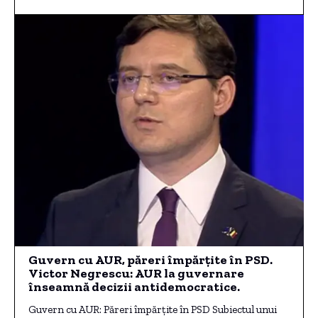
Guvern cu AUR, păreri împărțite în PSD.
Victor Negrescu: AUR la guvernare
înseamnă decizii antidemocratice.
Guvern cu AUR: Păreri împărțite în PSD Subiectul unui