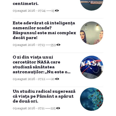
centimetri.
09 august 2026 - 07:24
15
Este adevărat că inteligența
oamenilor scade?
Răspunsul este mai complex
decât pare!
09 august 2026 - 07:13
359
O zi din viața unui
cercetător NASA care
studiază sănătatea
astronauților: „Nu este o
știință complicată”
09 august 2026 - 07:12
20
Un studiu radical sugerează
că viața pe Pământ a apărut
de două ori.
09 august 2026 - 07:11
225