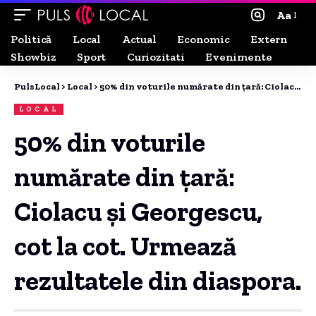
Aa
Politică
Local
Actual
Economic
Extern
Showbiz
Sport
Curiozitati
Evenimente
PulsLocal
>
Local
>
50% din voturile numărate din țară: Ciolacu și Georgescu, cot la cot. Urmează rezultatele din diaspora.
LOCAL
50% din voturile
numărate din țară:
Ciolacu și Georgescu,
cot la cot. Urmează
rezultatele din diaspora.