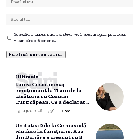
Salvează-mi numele, emailul și site-ul web în acest navigator pentru data
viitoare când o să comentez.
Știri
Ultimele
Laura Cosoi, mesaj
emoționant la 11 ani de la
căsătoria cu Cosmin
Curticăpean. Ce a declarat
despre tatăl celor cinci
09 august 2026 - 07:36
11
fetițe
Unitatea 2 de la Cernavodă
rămâne în funcțiune. Apa
din Dunăre a crescut cu 8