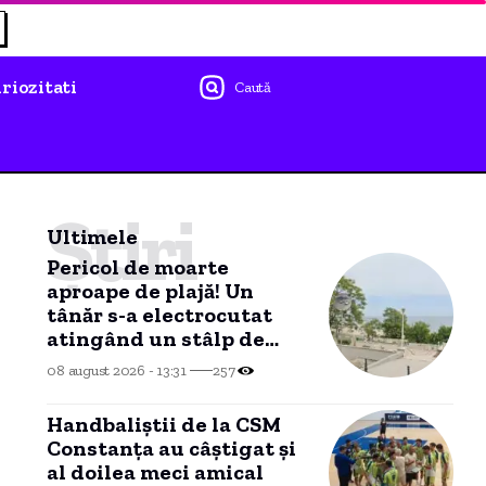
riozitati
Caută
Știri
Ultimele
Pericol de moarte
aproape de plajă! Un
tânăr s-a electrocutat
atingând un stâlp de
iluminat.
08 august 2026 - 13:31
257
Handbaliștii de la CSM
Constanța au câștigat și
al doilea meci amical