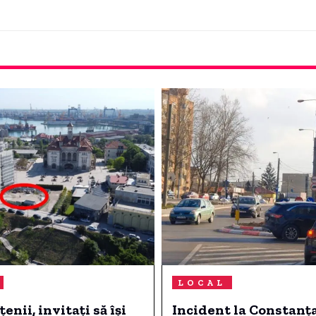
LOCAL
enii, invitați să își
Incident la Constanța