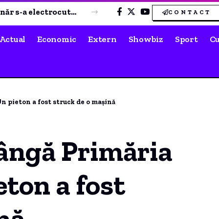
Handbaliștii de la CSM Constanța au câștigat și al doilea meci amical împotriva Stelei București
CONTACT
Actual
Economic
Extern
Showbiz
Sport
Cu
n pieton a fost struck de o mașină
lângă Primăria
eton a fost
nă