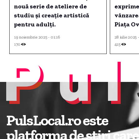
nouă serie de ateliere de
exprime 
studiu și creație artistică
vânzare
pentru adulți.
Piața Ov
hotărâre
19 noiembrie 2025 - 01:16
28 iulie 2025 
votului 
170
415
Pul
iulie.
PulsLocal.ro este
platforma de știri care