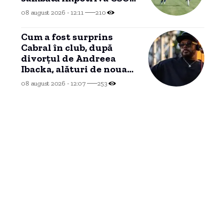
Murfatlar
08 august 2026 - 12:11
210
Cum a fost surprins
Cabral în club, după
divorțul de Andreea
Ibacka, alături de noua
iubită.
08 august 2026 - 12:07
253