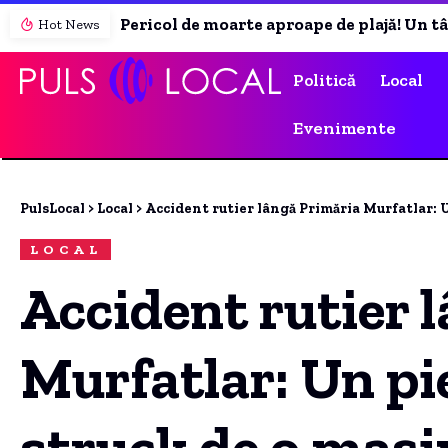
Pericol de moarte aproape de plajă! Un tânăr s-a electrocutat atingând un stâlp de iluminat.
Hot News
Politică
Local
Evenimente
PulsLocal
>
Local
>
Accident rutier lângă Primăria Murfatlar: U
LOCAL
Accident rutier 
Murfatlar: Un pi
struck de o mași