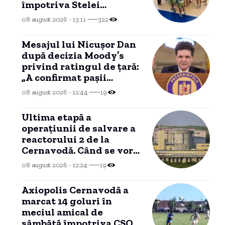
împotriva Stelei
București
08 august 2026 - 13:11
322
Mesajul lui Nicușor Dan
după decizia Moody’s
privind ratingul de țară:
„A confirmat pașii
importanți realizați de
08 august 2026 - 12:44
19
România”
Ultima etapă a
operațiunii de salvare a
reactorului 2 de la
Cernavodă. Când se vor
vedea efectele
08 august 2026 - 12:24
19
scufundării barjelor în
Dunăre.
Axiopolis Cernavodă a
marcat 14 goluri în
meciul amical de
sâmbătă împotriva CSO