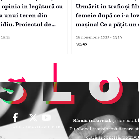
opinia în legătură cu
Urmărit în trafic și fi
a unui teren din
femeie după ce i-a lov
idiu. Proiectul de
mașina! Ce a pățit un 
 va fi supus din nou
țuică și 5 beri în vehi
- 18:16
28 noiembrie 2025 - 23:19
în ședința CLM din 30
352
sLo
Rămâi informat
și conectat 
FACEBOOK
Twitter
YOUTUBE
PulsLocal transformă fiecare șt
clară și concisă, potriv