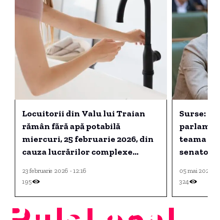
Locuitorii din Valu lui Traian
Surse: PN
rămân fără apă potabilă
parlament
miercuri, 25 februarie 2026, din
teama une
cauza lucrărilor complexe
senatorul
efectuate de RAJA în
23 februarie 2026 - 12:16
05 mai 2026 - 
Gospodăria de apă.
195
324
PulsLocal