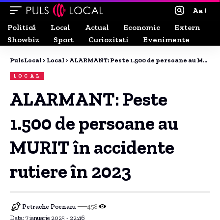
Aa
Politică
Local
Actual
Economic
Extern
Showbiz
Sport
Curiozitati
Evenimente
PulsLocal
>
Local
>
ALARMANT: Peste 1.500 de persoane au MURIT în accidente rutiere în 2023
LOCAL
ALARMANT: Peste
1.500 de persoane au
MURIT în accidente
rutiere în 2023
Petrache Poenaru
458
Data: 7 ianuarie 2025 - 22:46