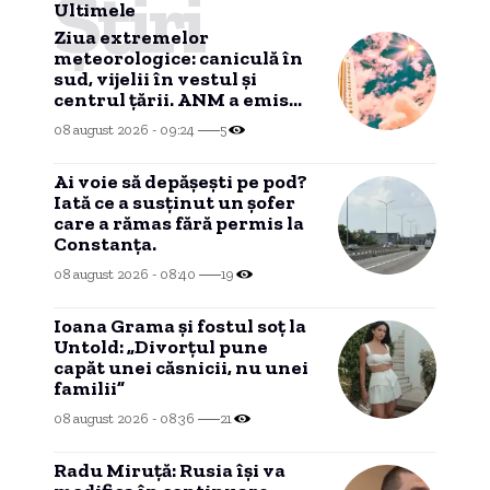
Știri
Ultimele
Ziua extremelor
meteorologice: caniculă în
sud, vijelii în vestul și
centrul țării. ANM a emis
trei coduri galbene HARTĂ
08 august 2026 - 09:24
5
Ai voie să depășești pe pod?
Iată ce a susținut un șofer
care a rămas fără permis la
Constanța.
08 august 2026 - 08:40
19
Ioana Grama și fostul soț la
Untold: „Divorțul pune
capăt unei căsnicii, nu unei
familii”
08 august 2026 - 08:36
21
Radu Miruță: Rusia își va