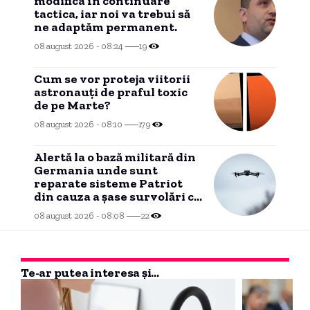
modifica în continuare
tactica, iar noi va trebui să
ne adaptăm permanent.
08 august 2026 - 08:24
19
Cum se vor proteja viitorii
astronauți de praful toxic
de pe Marte?
08 august 2026 - 08:10
179
Alertă la o bază militară din
Germania unde sunt
reparate sisteme Patriot
din cauza a șase survolări cu
drone neidentificate.
08 august 2026 - 08:08
22
Te-ar putea interesa și...