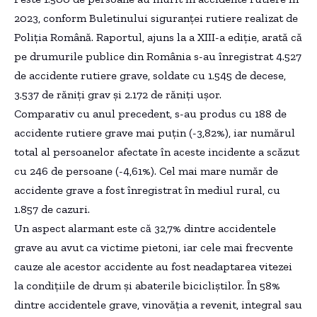
2023, conform Buletinului siguranţei rutiere realizat de
Poliţia Română. Raportul, ajuns la a XIII-a ediţie, arată că
pe drumurile publice din România s-au înregistrat 4.527
de accidente rutiere grave, soldate cu 1.545 de decese,
3.537 de răniţi grav şi 2.172 de răniţi uşor.
Comparativ cu anul precedent, s-au produs cu 188 de
accidente rutiere grave mai puţin (-3,82%), iar numărul
total al persoanelor afectate în aceste incidente a scăzut
cu 246 de persoane (-4,61%). Cel mai mare număr de
accidente grave a fost înregistrat în mediul rural, cu
1.857 de cazuri.
Un aspect alarmant este că 32,7% dintre accidentele
grave au avut ca victime pietoni, iar cele mai frecvente
cauze ale acestor accidente au fost neadaptarea vitezei
la condiţiile de drum şi abaterile bicicliştilor. În 58%
dintre accidentele grave, vinovăţia a revenit, integral sau