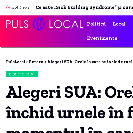
Ce este „Sick Building Syndrome” și cum se manifestă. Semnele la care trebuie să fii atent.
Hot News
Politică
Local
Evenimente
PulsLocal
>
Extern
>
Alegeri SUA: Orele la care se închid urnele 
EXTERN
Alegeri SUA: Orel
închid urnele în f
momentul în care