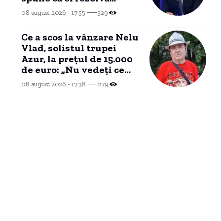
problemele românilor””
08 august 2026 - 17:55
329
Ce a scos la vânzare Nelu
Vlad, solistul trupei
Azur, la prețul de 15.000
de euro: „Nu vedeți ce
este în țara asta? Nu mai
08 august 2026 - 17:38
279
am timp”