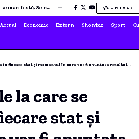
Dan Motreanu, reacție după menținerea ratingului de țară: „Nu putem reveni la iluzia că există bani nelimitați”
CONTACT
Actual
Economic
Extern
Showbiz
Sport
Cu
în fiecare stat și momentul în care vor fi anunțate rezultatele.
e la care se
iecare stat și
 vor fi anunțate