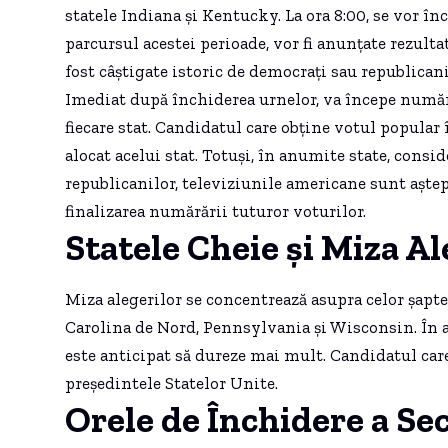
statele Indiana și Kentucky. La ora 8:00, se vor în
parcursul acestei perioade, vor fi anunțate rezultat
fost câștigate istoric de democrați sau republicani
Imediat după închiderea urnelor, va începe număr
fiecare stat. Candidatul care obține votul popular 
alocat acelui stat. Totuși, în anumite state, consid
republicanilor, televiziunile americane sunt aștept
finalizarea numărării tuturor voturilor.
Statele Cheie și Miza Al
Miza alegerilor se concentrează asupra celor șapte
Carolina de Nord, Pennsylvania și Wisconsin. În a
este anticipat să dureze mai mult. Candidatul car
președintele Statelor Unite.
Orele de Închidere a Sec