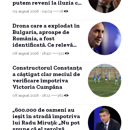
putem reveni la iluzia că
există bani nelimitați”
09 august 2026 - 04:04
18
Drona care a explodat în
Bulgaria, aproape de
România, a fost
identificată. Ce relevă
analiza preliminară a
08 august 2026 - 18:40
321
epavei
Constructorul Constanța
a câștigat clar meciul de
verificare împotriva
Victoria Cumpăna
08 august 2026 - 18:12
362
„600.000 de oameni au
ieșit în stradă împotriva
lui Radu Miruță: „Nu pot
spune că el rezolvă