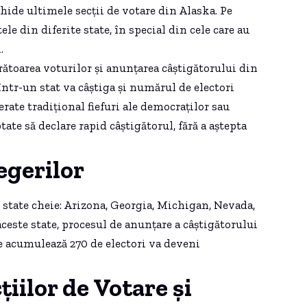
chide ultimele secții de votare din Alaska. Pe
ele din diferite state, în special din cele care au
.
ătoarea voturilor și anunțarea câștigătorului din
într-un stat va câștiga și numărul de electori
erate tradițional fiefuri ale democraților sau
ate să declare rapid câștigătorul, fără a aștepta
egerilor
 state cheie: Arizona, Georgia, Michigan, Nevada,
ceste state, procesul de anunțare a câștigătorului
e acumulează 270 de electori va deveni
țiilor de Votare și