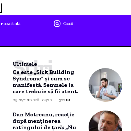
riozitati
Caută
Știri
Ultimele
Ce este „Sick Building
Syndrome” și cum se
manifestă. Semnele la
care trebuie să fii atent.
09 august 2026 - 04:10
322
Dan Motreanu, reacție
după menținerea
ratingului de țară: „Nu