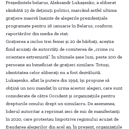
Președintele belarus, Aleksandr Lukașenko, a eliberat
sâmbătă 23 de deținuți politici, marcând astfel ultima
grațiere masivă înainte de alegerile prezidențiale
programate pentru 26 ianuarie în Belarus, conform
raportărilor din media de stat.
Grațierea a inclus trei femei și 20 de bărbați, aceștia
fiind acuzați de autorități de comiterea de „crime cu
orientare extremistă”. În ultimele șase luni, peste 200 de
persoane au beneficiat de grațieri similare. Totuși,
identitatea celor eliberați nu a fost dezvăluită.
Lukașenko, aflat la putere din 1994, își propune să
obțină un nou mandat în urma acestor alegeri, care sunt
considerate de către Occident și organizațiile pentru
drepturile omului drept un simulacru. De asemenea,
liderul autoritar a reprimat zeci de mii de manifestanți
în 2020, care protestau împotriva regimului acuzat de
fraudarea alegerilor din acel an. În prezent, organizațiile