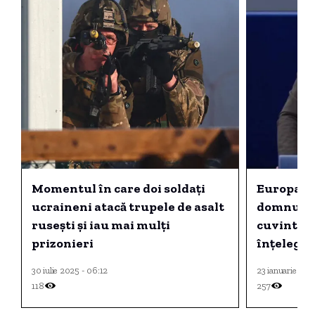
Momentul în care doi soldați
Europarl
ucraineni atacă trupele de asalt
domnule 
rusești și iau mai mulți
cuvinte p
prizonieri
înțelege: 
30 iulie 2025 - 06:12
23 ianuarie 202
118
257