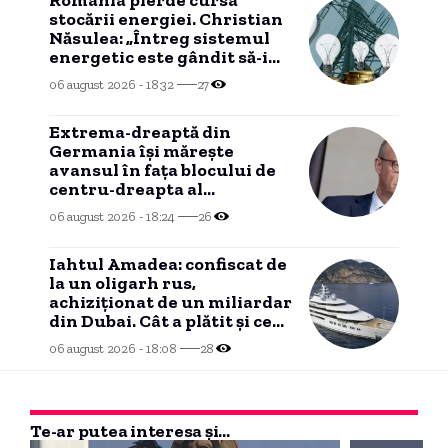
stocării energiei. Christian
Năsulea: „Întreg sistemul
energetic este gândit să-i
dezavantajeze pe cetățeni”
06 august 2026 - 18:32
27
Extrema-dreaptă din
Germania îşi măreşte
avansul în faţa blocului de
centru-dreapta al
cancelarului Friedrich Merz
06 august 2026 - 18:24
26
(sondaj)
Iahtul Amadea: confiscat de
la un oligarh rus,
achiziționat de un miliardar
din Dubai. Cât a plătit și ce
intenționează să facă cu el
06 august 2026 - 18:08
28
noul proprietar.
Te-ar putea interesa și...