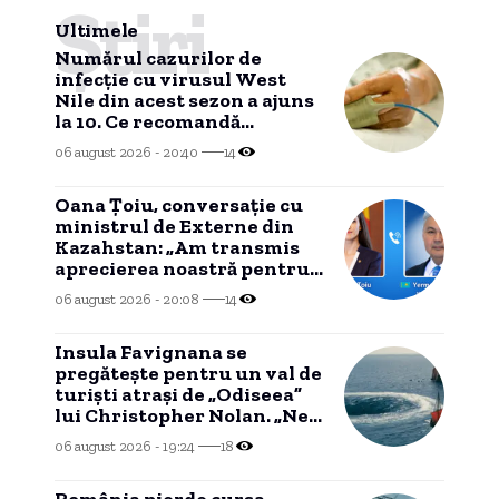
Știri
Ultimele
Numărul cazurilor de
infecție cu virusul West
Nile din acest sezon a ajuns
la 10. Ce recomandă
autoritățile
06 august 2026 - 20:40
14
Oana Țoiu, conversație cu
ministrul de Externe din
Kazahstan: „Am transmis
aprecierea noastră pentru
reluarea exporturilor de
06 august 2026 - 20:08
14
țiței”
Insula Favignana se
pregăteşte pentru un val de
turişti atraşi de „Odiseea”
lui Christopher Nolan. „Ne-
ar putea face rău”
06 august 2026 - 19:24
18
România pierde cursa