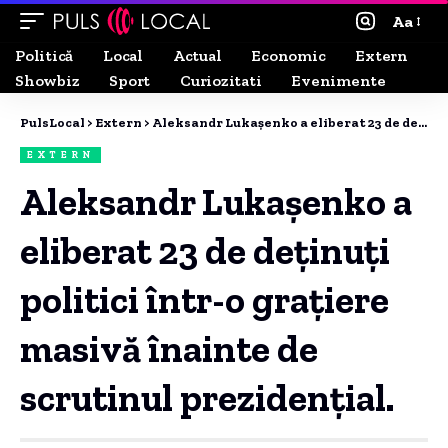
Aa
Politică
Local
Actual
Economic
Extern
Showbiz
Sport
Curiozitati
Evenimente
PulsLocal
>
Extern
>
Aleksandr Lukașenko a eliberat 23 de deținuți politici într-o grațiere masivă înainte de scrutinul prezidențial.
EXTERN
Aleksandr Lukașenko a
eliberat 23 de deținuți
politici într-o grațiere
masivă înainte de
scrutinul prezidențial.