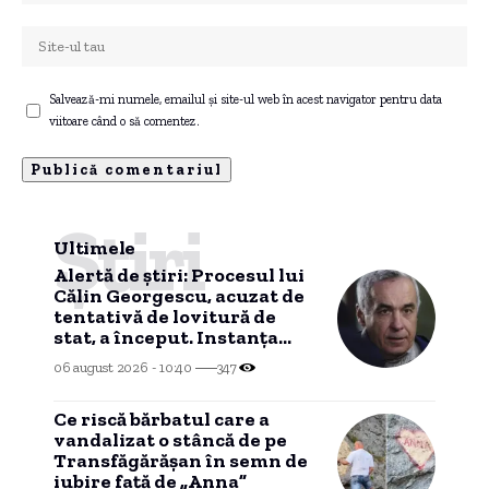
Salvează-mi numele, emailul și site-ul web în acest navigator pentru data
viitoare când o să comentez.
Știri
Ultimele
Alertă de știri: Procesul lui
Călin Georgescu, acuzat de
tentativă de lovitură de
stat, a început. Instanța
supremă confirmă decizia
06 august 2026 - 10:40
347
CAB.
Ce riscă bărbatul care a
vandalizat o stâncă de pe
Transfăgărășan în semn de
iubire față de „Anna”