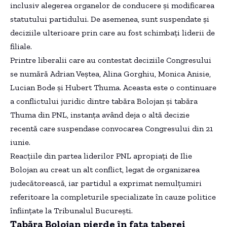
inclusiv alegerea organelor de conducere și modificarea
statutului partidului. De asemenea, sunt suspendate și
deciziile ulterioare prin care au fost schimbați liderii de
filiale.
Printre liberalii care au contestat deciziile Congresului
se numără Adrian Veștea, Alina Gorghiu, Monica Anisie,
Lucian Bode și Hubert Thuma. Aceasta este o continuare
a conflictului juridic dintre tabăra Bolojan și tabăra
Thuma din PNL, instanța având deja o altă decizie
recentă care suspendase convocarea Congresului din 21
iunie.
Reacțiile din partea liderilor PNL apropiați de Ilie
Bolojan au creat un alt conflict, legat de organizarea
judecătorească, iar partidul a exprimat nemulțumiri
referitoare la completurile specializate în cauze politice
înființate la Tribunalul București.
Tabăra Bolojan pierde în fața taberei