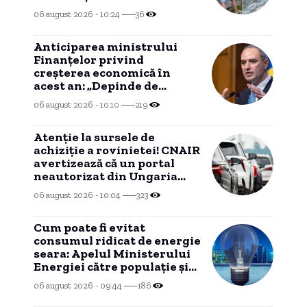
06 august 2026 - 10:24
36
Anticiparea ministrului
Finanțelor privind
creșterea economică în
acest an: „Depinde de
evoluția în trimestrele III și
06 august 2026 - 10:10
219
IV”
Atenție la sursele de
achiziție a rovinietei! CNAIR
avertizează că un portal
neautorizat din Ungaria
percepe costuri
06 august 2026 - 10:04
323
suplimentare.
Cum poate fi evitat
consumul ridicat de energie
seara: Apelul Ministerului
Energiei către populație și
companii
06 august 2026 - 09:44
186