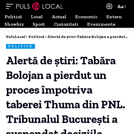
Aa
Politică
Local
Actual
Economic
Extern
Showbiz
Sport
Curiozitati
Evenimente
PulsLocal
>
Politică
>
Alertă de știri: Tabăra Bolojan a pierdut un proces împotriva taberei Thuma din PNL. Tribunalul București a suspendat deciziile adoptate la Congres.
POLITICĂ
Alertă de știri: Tabăra
Bolojan a pierdut un
proces împotriva
taberei Thuma din PNL.
Tribunalul București a
suspendat deciziile