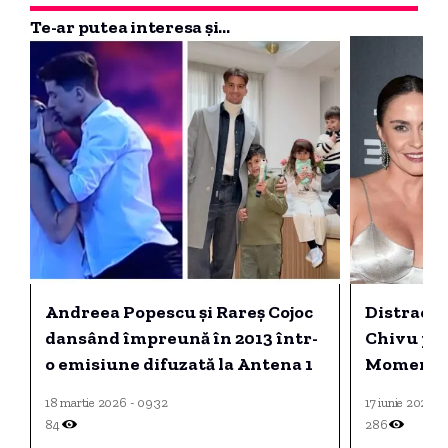
Te-ar putea interesa și...
Andreea Popescu și Rareș Cojoc
Distracția
dansând împreună în 2013 într-
Chivu pe 
o emisiune difuzată la Antena 1
Momente d
18 martie 2026 - 09:32
17 iunie 2026 - 
84
286