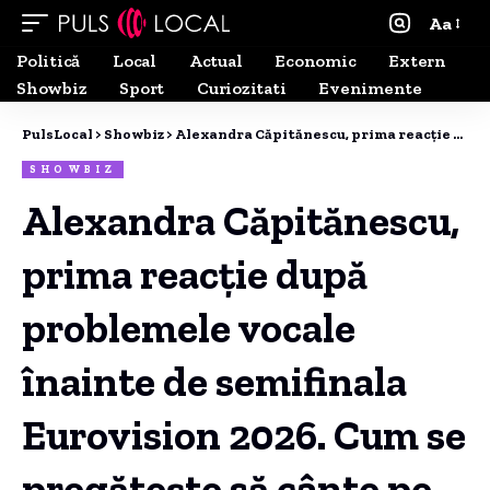
Aa
Politică
Local
Actual
Economic
Extern
Showbiz
Sport
Curiozitati
Evenimente
PulsLocal
>
Showbiz
>
Alexandra Căpitănescu, prima reacție după problemele vocale înainte de semifinala Eurovision 2026. Cum se pregătește să cânte pe scenă: „Abia aștept”
SHOWBIZ
Alexandra Căpitănescu,
prima reacție după
problemele vocale
înainte de semifinala
Eurovision 2026. Cum se
pregătește să cânte pe