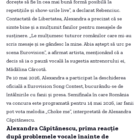
dorește să fie în cea mai bună formă posibilă la
repetițiile și show-urile live”, a declarat Rebenciuc.
Contactată de Libertatea, Alexandra a precizat că se
simte bine și a mulțumit fanilor pentru mesajele de
susținere. „Le mulțumesc tuturor românilor care mi-au
scris mesaje și se gândesc la mine. Abia aștept să urc pe
scena Eurovision”, a afirmat artista, menționând că a
decis să ia o pauză vocală la sugestia antrenorului ei,
Mădălina Cârcotă.
Pe 10 mai 2026, Alexandra a participat la deschiderea
oficială a Eurovision Song Contest, bucurându-se de
întâlnirile cu fanii și presa. Semifinala în care România
va concura este programată pentru 14 mai 2026, iar fanii
pot vota melodia „Choke me”, interpretată de Alexandra
Căpitănescu.
Alexandra Căpitănescu, prima reacție
după problemele vocale înainte de