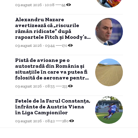
09 august 2026 - 10:08
44
Alexandru Nazare
avertizează că „riscurile
rămân ridicate” după
rapoartele Fitch și Moody’s:
„Nu a fost o perioadă simplă”
09 august 2026 - 09:44
170
Pistă de avioane pe o
autostradă din România și
situațiile în care va putea fi
folosită de aeronave pentru
aterizare.
09 august 2026 - 08:55
233
Fetele de la Farul Constanța,
înfrânte de Austria Viena
în Liga Campionilor
09 august 2026 - 08:42
280