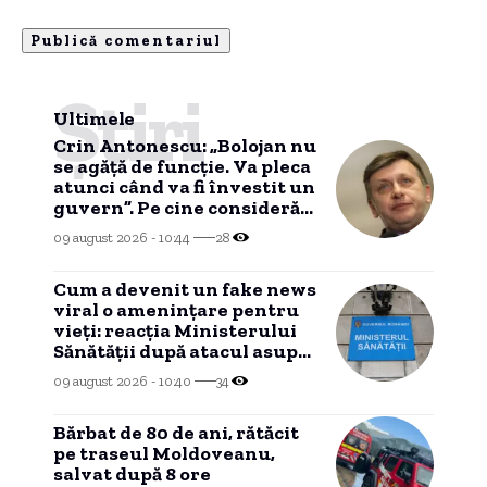
Știri
Ultimele
Crin Antonescu: „Bolojan nu
se agăță de funcție. Va pleca
atunci când va fi învestit un
guvern”. Pe cine consideră
că ar putea fi premier
09 august 2026 - 10:44
28
Cum a devenit un fake news
viral o amenințare pentru
vieți: reacția Ministerului
Sănătății după atacul asupra
ambulanței din Cluj
09 august 2026 - 10:40
34
Bărbat de 80 de ani, rătăcit
pe traseul Moldoveanu,
salvat după 8 ore