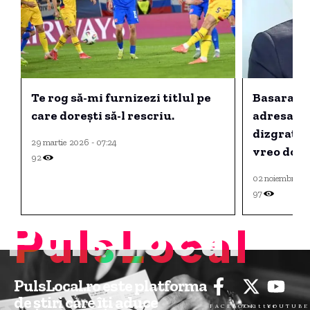
Te rog să-mi furnizezi titlul pe
Basarab P
care dorești să-l rescriu.
adresa juc
dizgrația 
29 martie 2026 - 07:24
vreo două
92
02 noiembrie 2
97
PulsLocal
PulsLocal.ro este platforma
de știri care îți aduce
FACEBOOK
Twitter
YOUTUBE