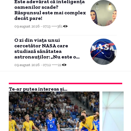
Este adevărat că inteligența
oamenilor scade?
Răspunsul este mai complex
decât pare!
09 august 2026 - 07:13
361
O zi din viața unui
cercetător NASA care
studiază sănătatea
astronauților: „Nu este o
știință complicată”
09 august 2026 - 07:12
22
Te-ar putea interesa și...