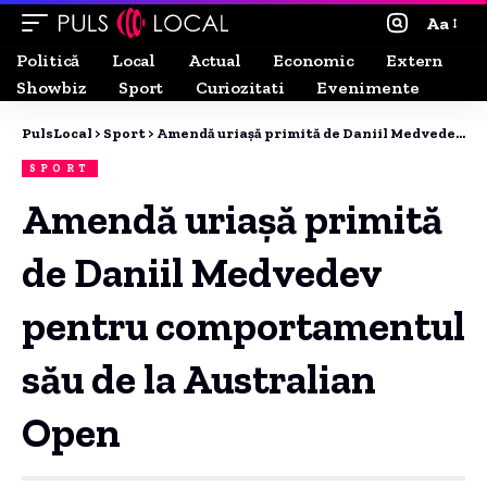
Aa
Politică
Local
Actual
Economic
Extern
Showbiz
Sport
Curiozitati
Evenimente
PulsLocal
>
Sport
>
Amendă uriașă primită de Daniil Medvedev pentru comportamentul său de la Australian Open
SPORT
Amendă uriașă primită
de Daniil Medvedev
pentru comportamentul
său de la Australian
Open