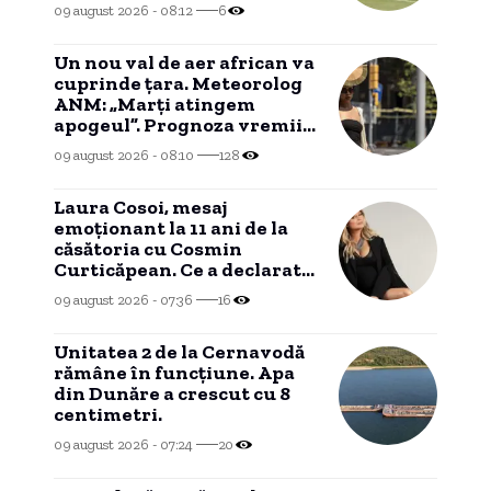
09 august 2026 - 08:12
6
Un nou val de aer african va
cuprinde țara. Meteorolog
ANM: „Marți atingem
apogeul”. Prognoza vremii
pentru următoarele zile
09 august 2026 - 08:10
128
Laura Cosoi, mesaj
emoționant la 11 ani de la
căsătoria cu Cosmin
Curticăpean. Ce a declarat
despre tatăl celor cinci
09 august 2026 - 07:36
16
fetițe
Unitatea 2 de la Cernavodă
rămâne în funcțiune. Apa
din Dunăre a crescut cu 8
centimetri.
09 august 2026 - 07:24
20