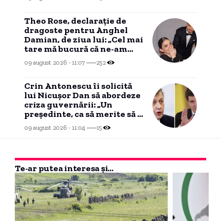
Theo Rose, declarație de
dragoste pentru Anghel
Damian, de ziua lui: „Cel mai
tare mă bucură că ne-am
potrivit”
09 august 2026 - 11:07
252
Crin Antonescu îi solicită
lui Nicușor Dan să abordeze
criza guvernării: „Un
președinte, ca să merite să îl
am, trebuie să poată”
09 august 2026 - 11:04
15
Te-ar putea interesa și...