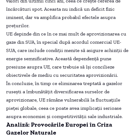
valori din ultimii cinci ani, ceea ce crește cererea de
încărcături spot. Aceasta nu indică un deficit fizic
iminent, dar va amplifica probabil efectele asupra
prețurilor.
UE depinde din ce în ce mai mult de aprovizionarea cu
gaze din SUA, în special după acordul comercial UE-
SUA, care include condiții menite să asigure achiziții de
energie semnificative. Această dependență pune
presiune asupra UE, care trebuie să își concilieze
obiectivele de mediu cu securitatea aprovizionării.
În concluzie, în timp ce eliminarea treptată a gazelor
rusești a îmbunătățit diversificarea surselor de
aprovizionare, UE rămâne vulnerabilă la fluctuațiile
pieței globale, ceea ce poate avea implicații serioase
asupra economiei și competitivității sale industriale.
Analiză: Provocările Europei în Criza
Gazelor Naturale