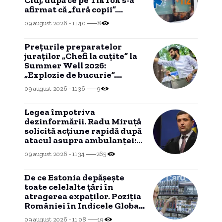
Cluj, după ce pe TikTok s-a
afirmat că „fură copii”.
Șoferul a fost rănit.
09 august 2026 - 11:40
8
Prețurile preparatelor
juraților „Chefi la cuțite” la
Summer Well 2026:
„Explozie de bucurie”.
Opțiuni culinare disponibile
09 august 2026 - 11:36
9
în ultima zi de festival.
Legea împotriva
dezinformării. Radu Miruță
solicită acțiune rapidă după
atacul asupra ambulanței:
Minciuna online a
09 august 2026 - 11:34
265
transformat realitatea
stradală
De ce Estonia depășește
toate celelalte țări în
atragerea expaților. Poziția
României în Indicele Global
de Relocare.
09 august 2026 - 11:08
19