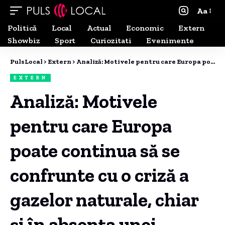
Aa
Politică
Local
Actual
Economic
Extern
Showbiz
Sport
Curiozitati
Evenimente
PulsLocal
>
Extern
>
Analiză: Motivele pentru care Europa poate continua să se confrunte cu o criză a gazelor naturale, chiar și în absența unei penurii de gaze
EXTERN
Analiză: Motivele
pentru care Europa
poate continua să se
confrunte cu o criză a
gazelor naturale, chiar
și în absența unei