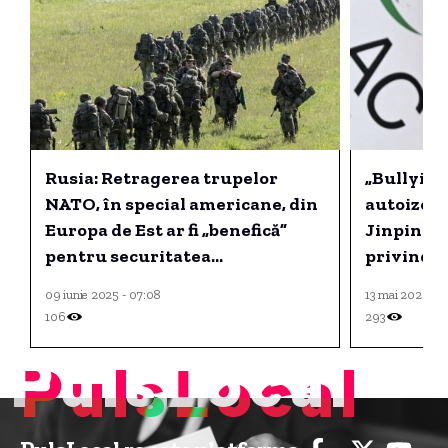
Rusia: Retragerea trupelor
„Bullying
NATO, în special americane, din
autoizolar
Europa de Est ar fi „benefică”
Jinping 
pentru securitatea
privind ta
continentului.
09 iunie 2025 - 07:08
13 mai 2025 - 1
106
293
PulsLocal