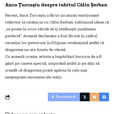
Anca Țurcașiu despre iubitul Călin Șerban
Recent, Anca Țurcașiu a făcut un anunț emoționant
referitor la relația sa cu Călin Șerban, subliniind ideea că
„se poate la orice vârstă să-ți întâlnești jumătatea
perfectă”. Această declarație a fost făcută în cadrul
vacanței lor petrecute în Filipine, evidențiind astfel că
dragostea nu are limite de vârstă.
Cu această ocazie, artista a împărtășit bucuria de a fi
găsit pe cineva special, inspirând astfel și pe alții să
creadă că dragostea poate apărea în cele mai
neașteptate momente ale vieții.
Facebook