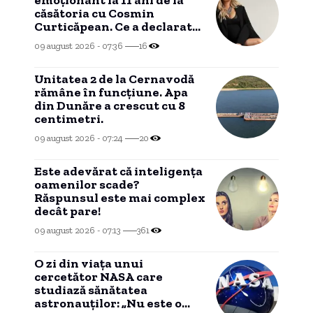
emoționant la 11 ani de la
căsătoria cu Cosmin
Curticăpean. Ce a declarat
despre tatăl celor cinci
09 august 2026 - 07:36
16
fetițe
Unitatea 2 de la Cernavodă
rămâne în funcțiune. Apa
din Dunăre a crescut cu 8
centimetri.
09 august 2026 - 07:24
20
Este adevărat că inteligența
oamenilor scade?
Răspunsul este mai complex
decât pare!
09 august 2026 - 07:13
361
O zi din viața unui
cercetător NASA care
studiază sănătatea
astronauților: „Nu este o