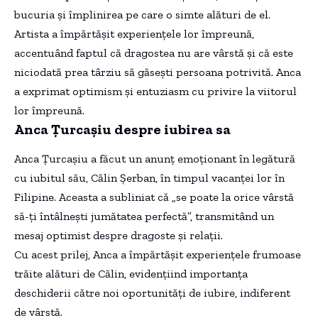
bucuria și împlinirea pe care o simte alături de el.
Artista a împărtășit experiențele lor împreună,
accentuând faptul că dragostea nu are vârstă și că este
niciodată prea târziu să găsești persoana potrivită. Anca
a exprimat optimism și entuziasm cu privire la viitorul
lor împreună.
Anca Țurcașiu despre iubirea sa
Anca Țurcașiu a făcut un anunț emoționant în legătură
cu iubitul său, Călin Șerban, în timpul vacanței lor în
Filipine. Aceasta a subliniat că „se poate la orice vârstă
să-ți întâlnești jumătatea perfectă”, transmitând un
mesaj optimist despre dragoste și relații.
Cu acest prilej, Anca a împărtășit experiențele frumoase
trăite alături de Călin, evidențiind importanța
deschiderii către noi oportunități de iubire, indiferent
de vârstă.