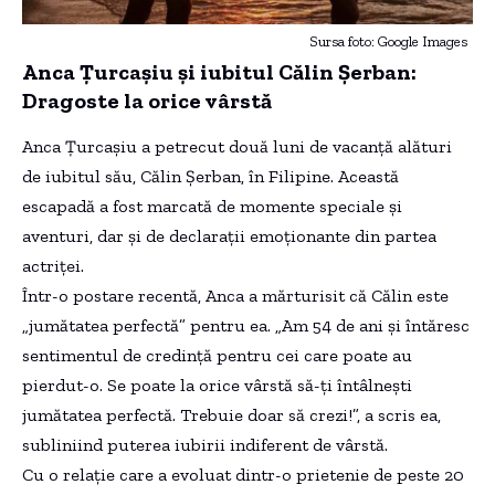
Sursa foto: Google Images
Anca Țurcașiu și iubitul Călin Șerban:
Dragoste la orice vârstă
Anca Țurcașiu a petrecut două luni de vacanță alături
de iubitul său, Călin Șerban, în Filipine. Această
escapadă a fost marcată de momente speciale și
aventuri, dar și de declarații emoționante din partea
actriței.
Într-o postare recentă, Anca a mărturisit că Călin este
„jumătatea perfectă” pentru ea. „Am 54 de ani și întăresc
sentimentul de credință pentru cei care poate au
pierdut-o. Se poate la orice vârstă să-ți întâlnești
jumătatea perfectă. Trebuie doar să crezi!”, a scris ea,
subliniind puterea iubirii indiferent de vârstă.
Cu o relație care a evoluat dintr-o prietenie de peste 20