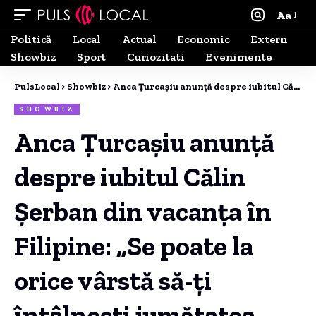
Aa
Politică
Local
Actual
Economic
Extern
Showbiz
Sport
Curiozitati
Evenimente
PulsLocal
>
Showbiz
>
Anca Țurcașiu anunță despre iubitul Călin Șerban din vacanța în Filipine: „Se poate la orice vârstă să-ți întâlnești jumătatea perfectă”
SHOWBIZ
Anca Țurcașiu anunță
despre iubitul Călin
Șerban din vacanța în
Filipine: „Se poate la
orice vârstă să-ți
întâlnești jumătatea