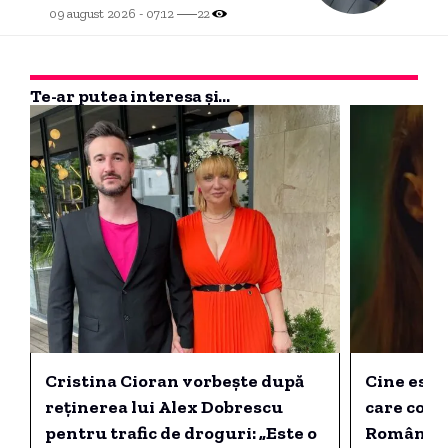
știință complicată”
09 august 2026 - 07:12
22
Te-ar putea interesa și...
Cristina Cioran vorbește după
Cine este
reținerea lui Alex Dobrescu
care cond
pentru trafic de droguri: „Este o
România c