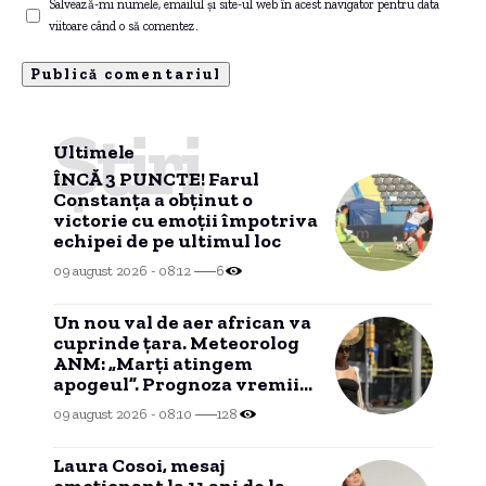
Salvează-mi numele, emailul și site-ul web în acest navigator pentru data
viitoare când o să comentez.
Știri
Ultimele
ÎNCĂ 3 PUNCTE! Farul
Constanța a obținut o
victorie cu emoții împotriva
echipei de pe ultimul loc
09 august 2026 - 08:12
6
Un nou val de aer african va
cuprinde țara. Meteorolog
ANM: „Marți atingem
apogeul”. Prognoza vremii
pentru următoarele zile
09 august 2026 - 08:10
128
Laura Cosoi, mesaj