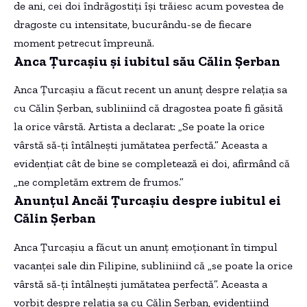
de ani, cei doi îndrăgostiți își trăiesc acum povestea de
dragoste cu intensitate, bucurându-se de fiecare
moment petrecut împreună.
Anca Țurcașiu și iubitul său Călin Șerban
Anca Țurcașiu a făcut recent un anunț despre relația sa
cu Călin Șerban, subliniind că dragostea poate fi găsită
la orice vârstă. Artista a declarat: „Se poate la orice
vârstă să-ți întâlnești jumătatea perfectă.” Aceasta a
evidențiat cât de bine se completează ei doi, afirmând că
„ne completăm extrem de frumos.”
Anunțul Ancăi Țurcașiu despre iubitul ei
Călin Șerban
Anca Țurcașiu a făcut un anunț emoționant în timpul
vacanței sale din Filipine, subliniind că „se poate la orice
vârstă să-ți întâlnești jumătatea perfectă”. Aceasta a
vorbit despre relația sa cu Călin Șerban, evidențiind