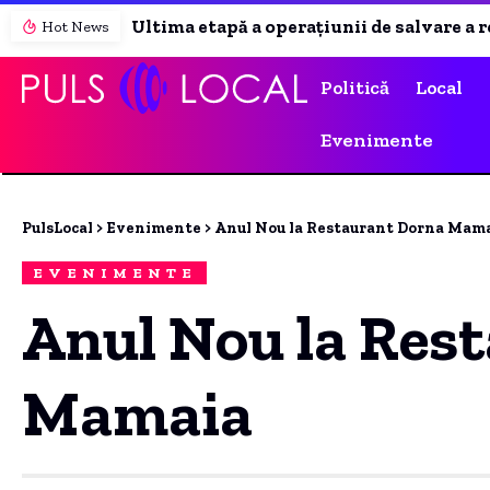
Ultima etapă a operațiunii de salvare a reactorului 2 de la Cernavodă. Când se vor vedea efectele scufundării barjelor în Dunăre.
Hot News
Politică
Local
Evenimente
PulsLocal
>
Evenimente
>
Anul Nou la Restaurant Dorna Mam
EVENIMENTE
Anul Nou la Res
Mamaia