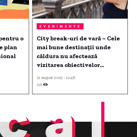
EVENIMENTE
 pentru o
City break-uri de vară – Cele
pe plan
mai bune destinații unde
sional
căldura nu afectează
vizitarea obiectivelor
turistice
21 august 2025 - 12:48
116
cal