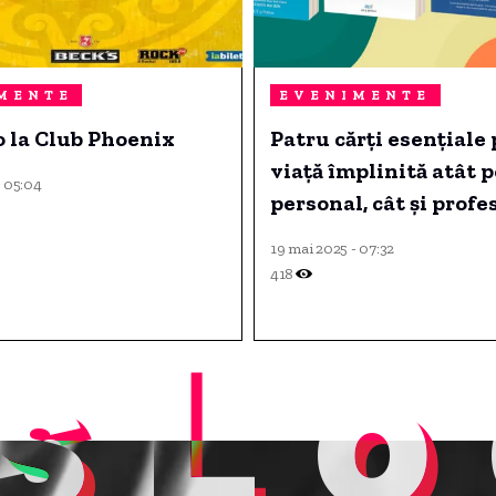
MENTE
EVENIMENTE
 la Club Phoenix
Patru cărți esențiale
viață împlinită atât 
- 05:04
personal, cât și profe
19 mai 2025 - 07:32
418
sLo