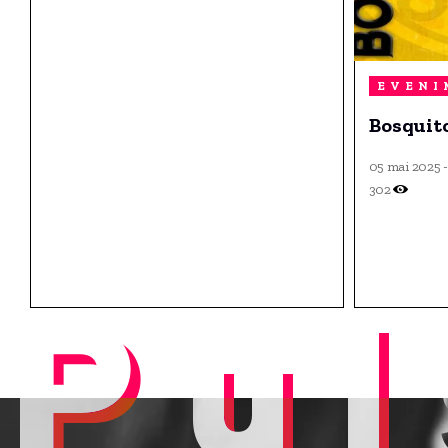
EVENI
Bosquito
05 mai 2025 
302
Pul