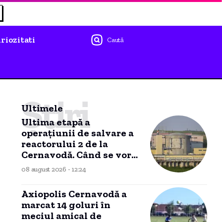
riozitati
Caută
Știri
Ultimele
Ultima etapă a
operațiunii de salvare a
reactorului 2 de la
Cernavodă. Când se vor
vedea efectele
08 august 2026 - 12:24
scufundării barjelor în
Dunăre.
Axiopolis Cernavodă a
marcat 14 goluri în
meciul amical de