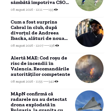
sâmbătă împotriva CSO
Murfatlar
08 august 2026 - 12:11
193
Cum a fost surprins
Cabral în club, după
divorțul de Andreea
Ibacka, alături de noua
iubită.
08 august 2026 - 12:07
236
Alertă MAE: Cod roșu de
risc de incendii în
Valencia. Recomandările
autorităților competente
08 august 2026 - 11:55
342
MApN confirmă că
radarele nu au detectat
drona explodată în
Bulgaria, la granița cu