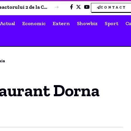
Axiopolis Cernavodă a marcat 14 goluri în meciul amical de sâmbătă împotriva CSO Murfatlar
CONTACT
Actual
Economic
Extern
Showbiz
Sport
Cu
aia
taurant Dorna