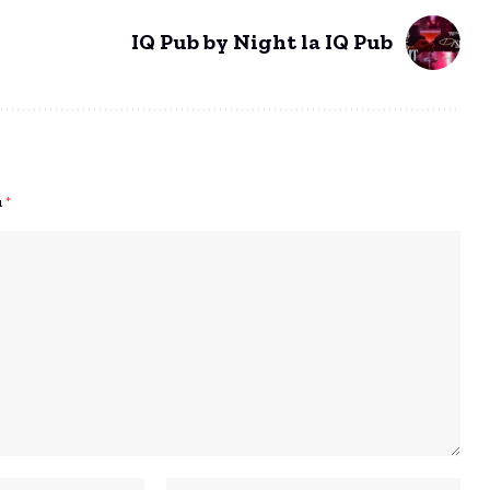
IQ Pub by Night la IQ Pub
u
*