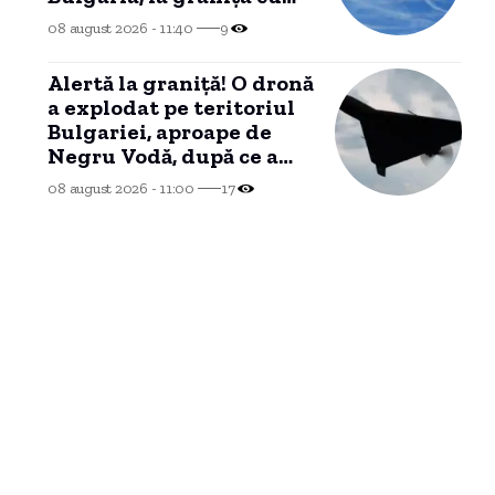
România
08 august 2026 - 11:40
9
Alertă la graniță! O dronă
a explodat pe teritoriul
Bulgariei, aproape de
Negru Vodă, după ce a
trecut prin România.
08 august 2026 - 11:00
17