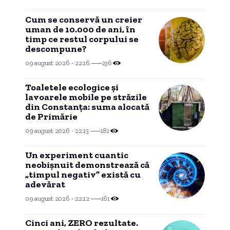
Cum se conservă un creier
uman de 10.000 de ani, în
timp ce restul corpului se
descompune?
09 august 2026 - 22:16
236
Toaletele ecologice și
lavoarele mobile pe străzile
din Constanța: suma alocată
de Primărie
09 august 2026 - 22:13
181
Un experiment cuantic
neobișnuit demonstrează că
„timpul negativ” există cu
adevărat
09 august 2026 - 22:12
161
Cinci ani, ZERO rezultate.