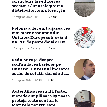
contribuie la reducerea
secetei. Climatolog: Sunt
distribuite neuniform și nu
în zonele cu cea mai mare
08 august 2026 - 04:55
196
necesitate.
Polonia a devenit a șasea cea
mai mare economie din
Uniunea Europeană, având
un PIB de peste două ori mai
mare decât cel al României.
08 august 2026 - 04:52
16
Radu Miruță, despre
scufundarea barjelor pe
Dunăre: „Guvernul încearcă
astfel de soluții, dar să aducă
ploaie nu poate”
08 august 2026 - 04:12
21
Autentificarea multifactor:
metoda simplă care îți poate
proteja toate conturile.
Motivele pentru care