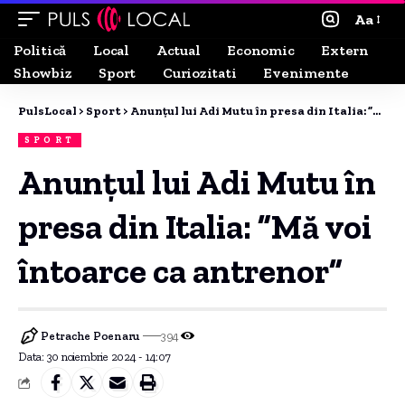
Aa
Politică
Local
Actual
Economic
Extern
Showbiz
Sport
Curiozitati
Evenimente
PulsLocal
>
Sport
>
Anunțul lui Adi Mutu în presa din Italia: ”Mă voi întoarce ca antrenor”
SPORT
Anunțul lui Adi Mutu în
presa din Italia: ”Mă voi
întoarce ca antrenor”
Petrache Poenaru
394
Data: 30 noiembrie 2024 - 14:07