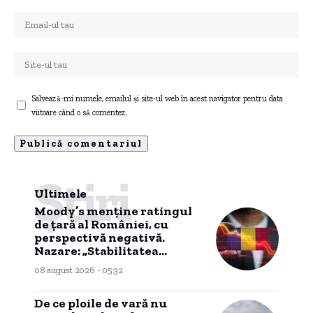
Salvează-mi numele, emailul și site-ul web în acest navigator pentru data
viitoare când o să comentez.
Știri
Ultimele
Moody’s menține ratingul
de țară al României, cu
perspectivă negativă.
Nazare: „Stabilitatea
politică este atent
08 august 2026 - 05:32
monitorizată”
De ce ploile de vară nu