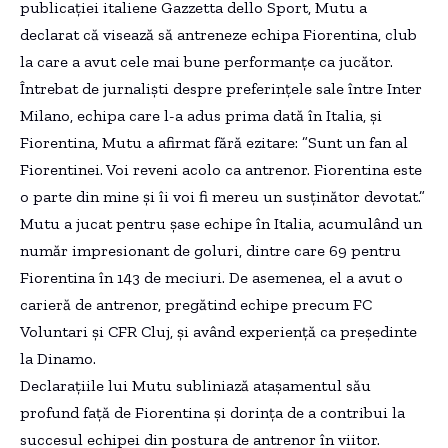
publicației italiene Gazzetta dello Sport, Mutu a
declarat că visează să antreneze echipa Fiorentina, club
la care a avut cele mai bune performanțe ca jucător.
Întrebat de jurnaliști despre preferințele sale între Inter
Milano, echipa care l-a adus prima dată în Italia, și
Fiorentina, Mutu a afirmat fără ezitare: ”Sunt un fan al
Fiorentinei. Voi reveni acolo ca antrenor. Fiorentina este
o parte din mine și îi voi fi mereu un susținător devotat.”
Mutu a jucat pentru șase echipe în Italia, acumulând un
număr impresionant de goluri, dintre care 69 pentru
Fiorentina în 143 de meciuri. De asemenea, el a avut o
carieră de antrenor, pregătind echipe precum FC
Voluntari și CFR Cluj, și având experiență ca președinte
la Dinamo.
Declarațiile lui Mutu subliniază atașamentul său
profund față de Fiorentina și dorința de a contribui la
succesul echipei din postura de antrenor în viitor.