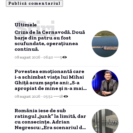
Știri
Ultimele
Criza de la Cernavodă. Două
barje din patru au fost
scufundate, operațiunea
continuă.
08 august 2026 - 06:40
5
Povestea emoționantă care
i-a schimbat viața lui Mihai
Ghiță acum șapte ani: „S-a
apropiat de mine și n-a mai
plecat”
08 august 2026 - 05:52
18
România iese de sub
ratingul „junk” la limită, dar
cu consecințe. Adrian
Negrescu: „Era scenariul de
bază, nu am câștigat nimic”