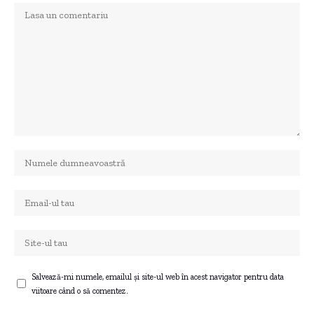
Salvează-mi numele, emailul și site-ul web în acest navigator pentru data
viitoare când o să comentez.