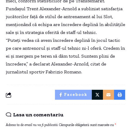
meci, conform statisticilor de pe Transfemarkt.
Fundașul Trent Alexander-Arnold a subliniat satisfacția
jucătorilor față de stilul de antrenament al lui Slot,
menționând că echipa are încredere deplină în abilitățile
sale și în strategia oferită de staff-ul tehnic.
“Puteți vedea că avem încredere deplină în jocul tactic
pe care antrenorul și staff-ul tehnic ni-l oferă. Credem în
ei și mergem pe teren să dăm totul. Suntem plini de
încredere,” a declarat Alexander-Arnold, citat de
jurnalistul sportiv Fabrizio Romano.
Facebook
Lasa un comentariu
Adresa ta de email nu va fi publicată.
Câmpurile obligatorii sunt marcate cu
*