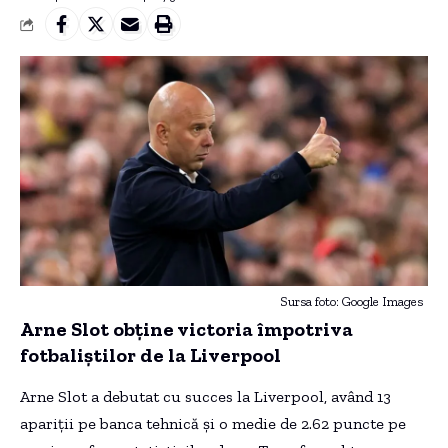
Sursa foto: Google Images
Arne Slot obține victoria împotriva
fotbaliștilor de la Liverpool
Arne Slot a debutat cu succes la Liverpool, având 13
apariții pe banca tehnică și o medie de 2.62 puncte pe