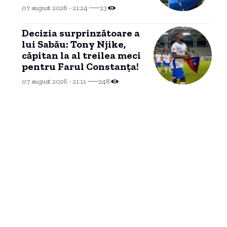
smulse și zeci de mașini
07 august 2026 - 21:24
23
avariate
Decizia surprinzătoare a
lui Sabău: Tony Njike,
căpitan la al treilea meci
pentru Farul Constanța!
07 august 2026 - 21:11
248