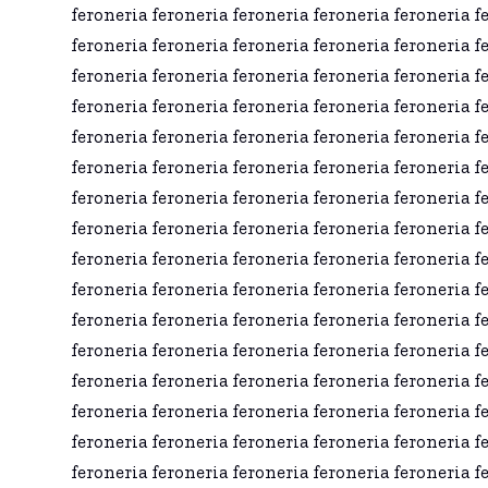
feroneria feroneria feroneria feroneria feroneria f
feroneria feroneria feroneria feroneria feroneria f
feroneria feroneria feroneria feroneria feroneria f
feroneria feroneria feroneria feroneria feroneria f
feroneria feroneria feroneria feroneria feroneria f
feroneria feroneria feroneria feroneria feroneria f
feroneria feroneria feroneria feroneria feroneria f
feroneria feroneria feroneria feroneria feroneria f
feroneria feroneria feroneria feroneria feroneria f
feroneria feroneria feroneria feroneria feroneria f
feroneria feroneria feroneria feroneria feroneria f
feroneria feroneria feroneria feroneria feroneria f
feroneria feroneria feroneria feroneria feroneria f
feroneria feroneria feroneria feroneria feroneria f
feroneria feroneria feroneria feroneria feroneria f
feroneria feroneria feroneria feroneria feroneria f