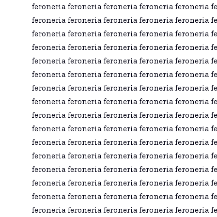
feroneria feroneria feroneria feroneria feroneria f
feroneria feroneria feroneria feroneria feroneria f
feroneria feroneria feroneria feroneria feroneria f
feroneria feroneria feroneria feroneria feroneria f
feroneria feroneria feroneria feroneria feroneria f
feroneria feroneria feroneria feroneria feroneria f
feroneria feroneria feroneria feroneria feroneria f
feroneria feroneria feroneria feroneria feroneria f
feroneria feroneria feroneria feroneria feroneria f
feroneria feroneria feroneria feroneria feroneria f
feroneria feroneria feroneria feroneria feroneria f
feroneria feroneria feroneria feroneria feroneria f
feroneria feroneria feroneria feroneria feroneria f
feroneria feroneria feroneria feroneria feroneria f
feroneria feroneria feroneria feroneria feroneria f
feroneria feroneria feroneria feroneria feroneria f