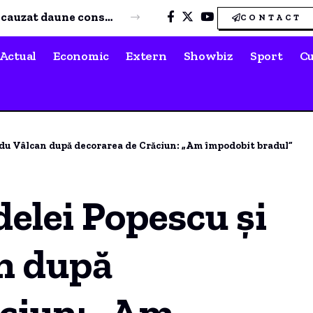
Șase variante de blocuri propuse pe o stradă din centrul Constanței
CONTACT
Actual
Economic
Extern
Showbiz
Sport
Cu
Radu Vâlcan după decorarea de Crăciun: „Am împodobit bradul”
delei Popescu și
an după
ăciun: „Am