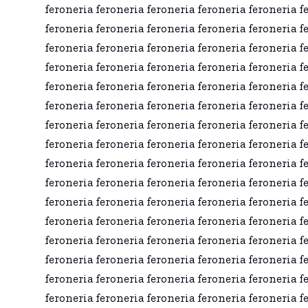
feroneria feroneria feroneria feroneria feroneria f
feroneria feroneria feroneria feroneria feroneria f
feroneria feroneria feroneria feroneria feroneria f
feroneria feroneria feroneria feroneria feroneria f
feroneria feroneria feroneria feroneria feroneria f
feroneria feroneria feroneria feroneria feroneria f
feroneria feroneria feroneria feroneria feroneria f
feroneria feroneria feroneria feroneria feroneria f
feroneria feroneria feroneria feroneria feroneria f
feroneria feroneria feroneria feroneria feroneria f
feroneria feroneria feroneria feroneria feroneria f
feroneria feroneria feroneria feroneria feroneria f
feroneria feroneria feroneria feroneria feroneria f
feroneria feroneria feroneria feroneria feroneria f
feroneria feroneria feroneria feroneria feroneria f
feroneria feroneria feroneria feroneria feroneria f