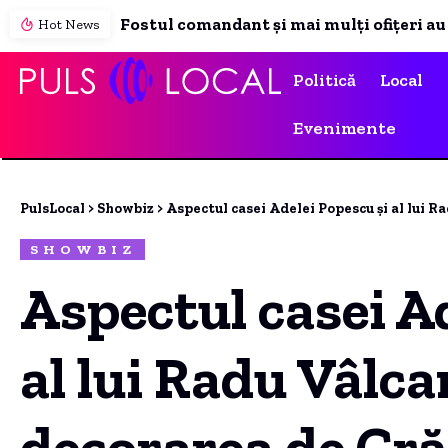
Hot News
Politică
Local
Evenimente
PulsLocal
>
Showbiz
>
Aspectul casei Adelei Popescu și al lui 
SHOWBIZ
Aspectul casei A
al lui Radu Vâlc
decorarea de Cr