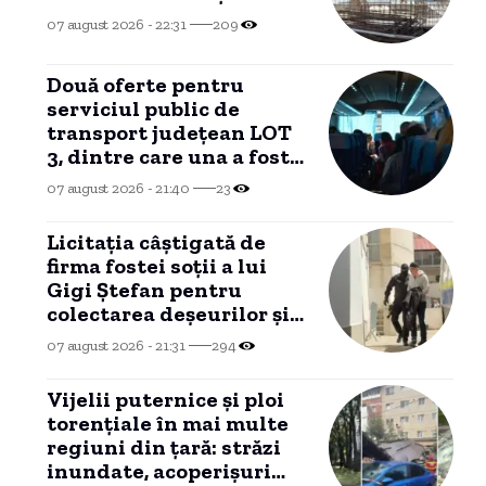
07 august 2026 - 22:31
209
Două oferte pentru
serviciul public de
transport județean LOT
3, dintre care una a fost
declarată INADMISIBILĂ
07 august 2026 - 21:40
23
Licitația câștigată de
firma fostei soții a lui
Gigi Ștefan pentru
colectarea deșeurilor și
reciclare a ajuns în
07 august 2026 - 21:31
294
instanță
Vijelii puternice și ploi
torențiale în mai multe
regiuni din țară: străzi
inundate, acoperișuri