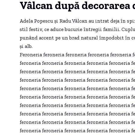
Vâlcan după decorarea 
Adela Popescu și Radu Vâlcan au intrat deja în spi
stil festiv, ce aduce bucurie întregii familii. Cup
punând accent pe un brad natural împodobit în cul
și alb.
Feroneria feroneria feroneria feroneria feroneria f
feroneria feroneria feroneria feroneria feroneria f
feroneria feroneria feroneria feroneria feroneria f
feroneria feroneria feroneria feroneria feroneria f
feroneria feroneria feroneria feroneria feroneria f
feroneria feroneria feroneria feroneria feroneria f
feroneria feroneria feroneria feroneria feroneria f
feroneria feroneria feroneria feroneria feroneria f
feroneria feroneria feroneria feroneria feroneria f
feroneria feroneria feroneria feroneria feroneria f