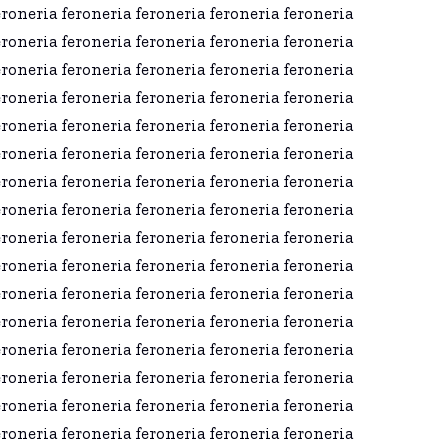
eroneria feroneria feroneria feroneria feroneria
eroneria feroneria feroneria feroneria feroneria
eroneria feroneria feroneria feroneria feroneria
eroneria feroneria feroneria feroneria feroneria
eroneria feroneria feroneria feroneria feroneria
eroneria feroneria feroneria feroneria feroneria
eroneria feroneria feroneria feroneria feroneria
eroneria feroneria feroneria feroneria feroneria
eroneria feroneria feroneria feroneria feroneria
eroneria feroneria feroneria feroneria feroneria
eroneria feroneria feroneria feroneria feroneria
eroneria feroneria feroneria feroneria feroneria
eroneria feroneria feroneria feroneria feroneria
eroneria feroneria feroneria feroneria feroneria
eroneria feroneria feroneria feroneria feroneria
eroneria feroneria feroneria feroneria feroneria