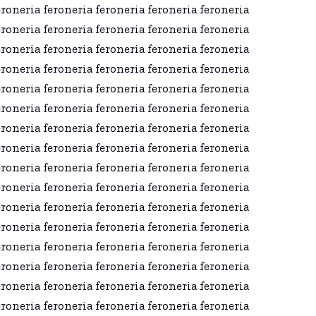
eroneria feroneria feroneria feroneria feroneria
eroneria feroneria feroneria feroneria feroneria
eroneria feroneria feroneria feroneria feroneria
eroneria feroneria feroneria feroneria feroneria
eroneria feroneria feroneria feroneria feroneria
eroneria feroneria feroneria feroneria feroneria
eroneria feroneria feroneria feroneria feroneria
eroneria feroneria feroneria feroneria feroneria
eroneria feroneria feroneria feroneria feroneria
eroneria feroneria feroneria feroneria feroneria
eroneria feroneria feroneria feroneria feroneria
eroneria feroneria feroneria feroneria feroneria
eroneria feroneria feroneria feroneria feroneria
eroneria feroneria feroneria feroneria feroneria
eroneria feroneria feroneria feroneria feroneria
eroneria feroneria feroneria feroneria feroneria