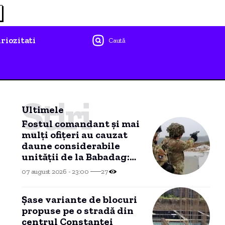
riozitati
Caută
Știri
Ultimele
Fostul comandant și mai
mulți ofițeri au cauzat
daune considerabile
unității de la Babadag:
paguba NU mai poate fi
07 august 2026 - 23:00
27
recuperată dintr-un
motiv HALUCINANT!
Șase variante de blocuri
propuse pe o stradă din
centrul Constanței