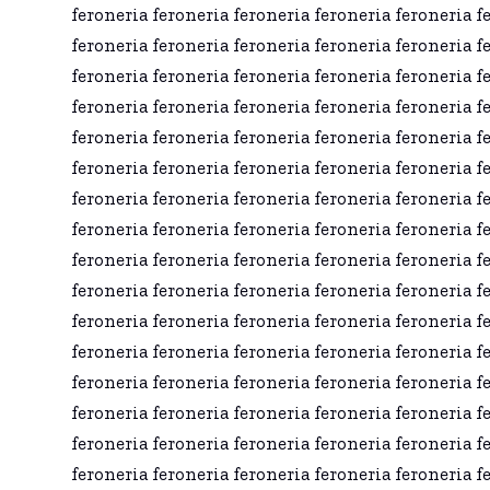
feroneria feroneria feroneria feroneria feroneria f
feroneria feroneria feroneria feroneria feroneria f
feroneria feroneria feroneria feroneria feroneria f
feroneria feroneria feroneria feroneria feroneria f
feroneria feroneria feroneria feroneria feroneria f
feroneria feroneria feroneria feroneria feroneria f
feroneria feroneria feroneria feroneria feroneria f
feroneria feroneria feroneria feroneria feroneria f
feroneria feroneria feroneria feroneria feroneria f
feroneria feroneria feroneria feroneria feroneria f
feroneria feroneria feroneria feroneria feroneria f
feroneria feroneria feroneria feroneria feroneria f
feroneria feroneria feroneria feroneria feroneria f
feroneria feroneria feroneria feroneria feroneria f
feroneria feroneria feroneria feroneria feroneria f
feroneria feroneria feroneria feroneria feroneria f