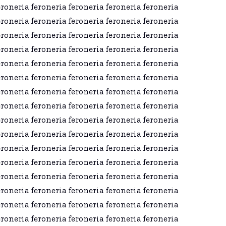
eroneria feroneria feroneria feroneria feroneria
eroneria feroneria feroneria feroneria feroneria
eroneria feroneria feroneria feroneria feroneria
eroneria feroneria feroneria feroneria feroneria
eroneria feroneria feroneria feroneria feroneria
eroneria feroneria feroneria feroneria feroneria
eroneria feroneria feroneria feroneria feroneria
eroneria feroneria feroneria feroneria feroneria
eroneria feroneria feroneria feroneria feroneria
eroneria feroneria feroneria feroneria feroneria
eroneria feroneria feroneria feroneria feroneria
eroneria feroneria feroneria feroneria feroneria
eroneria feroneria feroneria feroneria feroneria
eroneria feroneria feroneria feroneria feroneria
eroneria feroneria feroneria feroneria feroneria
eroneria feroneria feroneria feroneria feroneria