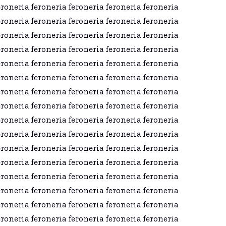
eroneria feroneria feroneria feroneria feroneria
eroneria feroneria feroneria feroneria feroneria
eroneria feroneria feroneria feroneria feroneria
eroneria feroneria feroneria feroneria feroneria
eroneria feroneria feroneria feroneria feroneria
eroneria feroneria feroneria feroneria feroneria
eroneria feroneria feroneria feroneria feroneria
eroneria feroneria feroneria feroneria feroneria
eroneria feroneria feroneria feroneria feroneria
eroneria feroneria feroneria feroneria feroneria
eroneria feroneria feroneria feroneria feroneria
eroneria feroneria feroneria feroneria feroneria
eroneria feroneria feroneria feroneria feroneria
eroneria feroneria feroneria feroneria feroneria
eroneria feroneria feroneria feroneria feroneria
eroneria feroneria feroneria feroneria feroneria