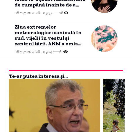
de cumpănă înainte de a
anunța că este grav bolnavă
08 august 2026 - 09:52
28
Ziua extremelor
meteorologice: caniculă în
sud, vijelii în vestul și
centrul țării. ANM a emis
trei coduri galbene HARTĂ
08 august 2026 - 09:24
61
Te-ar putea interesa și...