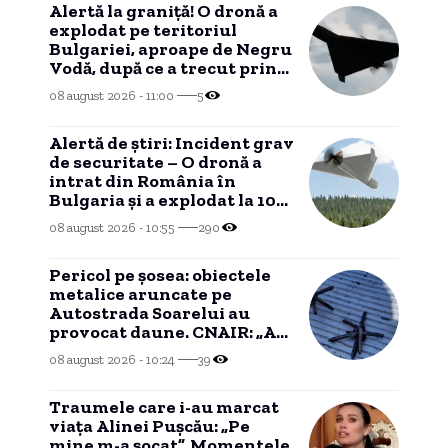
Alertă la graniță! O dronă a
explodat pe teritoriul
Bulgariei, aproape de Negru
Vodă, după ce a trecut prin
România.
08 august 2026 - 11:00
5
Alertă de știri: Incident grav
de securitate – O dronă a
intrat din România în
Bulgaria și a explodat la 100
de metri de graniță
08 august 2026 - 10:55
290
Pericol pe șosea: obiectele
metalice aruncate pe
Autostrada Soarelui au
provocat daune. CNAIR: „Au
fost afectate anvelopele și
08 august 2026 - 10:24
39
jantele”
Traumele care i-au marcat
viața Alinei Pușcău: „Pe
mine m-a șocat”. Momentele