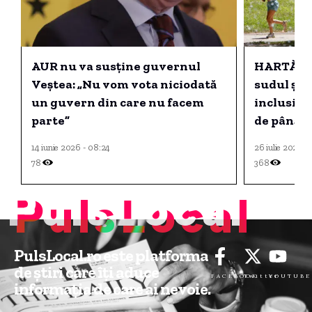
AUR nu va susține guvernul
HARTĂ Cod
Veștea: „Nu vom vota niciodată
sudul și s
un guvern din care nu facem
inclusiv 
parte”
de până la
14 iunie 2026 - 08:24
26 iulie 2025 -
78
368
PulsLocal
PulsLocal.ro este platforma
de știri care îți aduce
FACEBOOK
Twitter
YOUTUBE
informația de care ai nevoie.