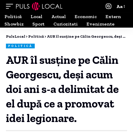
Aa
Politică
Local
Actual
Economic
Extern
Showbiz
Sport
Curiozitati
Evenimente
PulsLocal
>
Politică
>
AUR îl susține pe Călin Georgescu, deși acum doi ani s-a delimitat de el după ce a promovat idei legionare.
POLITICĂ
AUR îl susține pe Călin
Georgescu, deși acum
doi ani s-a delimitat de
el după ce a promovat
idei legionare.