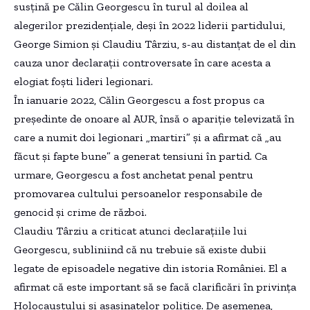
susțină pe Călin Georgescu în turul al doilea al
alegerilor prezidențiale, deși în 2022 liderii partidului,
George Simion și Claudiu Târziu, s-au distanțat de el din
cauza unor declarații controversate în care acesta a
elogiat foști lideri legionari.
În ianuarie 2022, Călin Georgescu a fost propus ca
președinte de onoare al AUR, însă o apariție televizată în
care a numit doi legionari „martiri” și a afirmat că „au
făcut și fapte bune” a generat tensiuni în partid. Ca
urmare, Georgescu a fost anchetat penal pentru
promovarea cultului persoanelor responsabile de
genocid și crime de război.
Claudiu Târziu a criticat atunci declarațiile lui
Georgescu, subliniind că nu trebuie să existe dubii
legate de episoadele negative din istoria României. El a
afirmat că este important să se facă clarificări în privința
Holocaustului și asasinatelor politice. De asemenea,