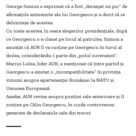
George Simion a exprimat că a fost „deranjat un pic” de
afirmațiile antisemite ale lui Georgescu și a dorit să se
delimiteze de acestea.
Cu toate acestea, în seara alegerilor prezidențiale, după
ce Georgescu s-a clasat pe locul al patrulea, Simion a
anunțat că AUR îl va susține pe Georgescu în turul al
doilea, considerându-l parte din „polul suveranist”.
Marius Lulea, lider AUR, a menționat că între partid și
Georgescu a existat o „incompatibilitate” în privința
viziunii asupra apartenenței României la NATO și
Uniunea Europeană.
Așadar, AUR revine asupra poziției sale anterioare și îl
susține pe Călin Georgescu, în ciuda controversei
generate de declarațiile sale din trecut.