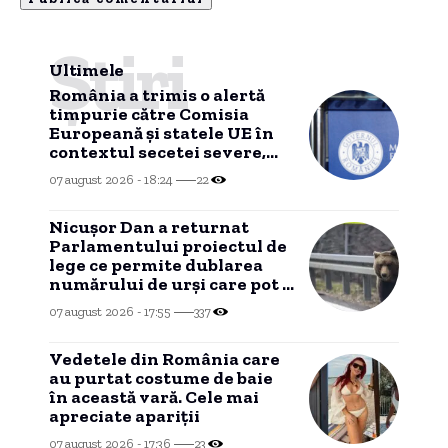
Știri
Ultimele
România a trimis o alertă
timpurie către Comisia
Europeană și statele UE în
contextul secetei severe,
conform Ministerului
07 august 2026 - 18:24
22
Energiei.
Nicușor Dan a returnat
Parlamentului proiectul de
lege ce permite dublarea
numărului de urși care pot fi
vânați.
07 august 2026 - 17:55
337
Vedetele din România care
au purtat costume de baie
în această vară. Cele mai
apreciate apariții
07 august 2026 - 17:36
23