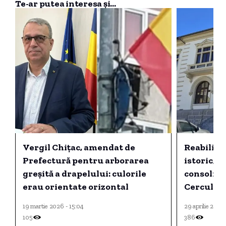
Te-ar putea interesa și...
Vergil Chițac, amendat de
Reabilit
Prefectură pentru arborarea
istoric, a
greșită a drapelului: culorile
consolida
erau orientate orizontal
Cercului 
conform p
19 martie 2026 - 15:04
29 aprilie 2025 
105
386