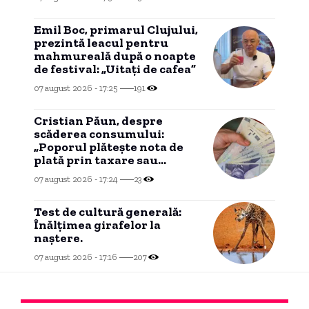
Emil Boc, primarul Clujului,
prezintă leacul pentru
mahmureală după o noapte
de festival: „Uitați de cafea”
07 august 2026 - 17:25
191
Cristian Păun, despre
scăderea consumului:
„Poporul plătește nota de
plată prin taxare sau
inflație. Statul rămâne obez
07 august 2026 - 17:24
23
și resursofag”
Test de cultură generală:
Înălțimea girafelor la
naștere.
07 august 2026 - 17:16
207