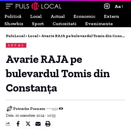
Aa
Politică
Local
Actual
Economic
Extern
Showbiz
Sport
Curiozitati
Evenimente
PulsLocal
>
Local
>
Avarie RAJA pe bulevardul Tomis din Constanța
LOCAL
Avarie RAJA pe
bulevardul Tomis din
Constanța
Petrache Poenaru
492
Data: 20 noiembrie 2024 - 10:53