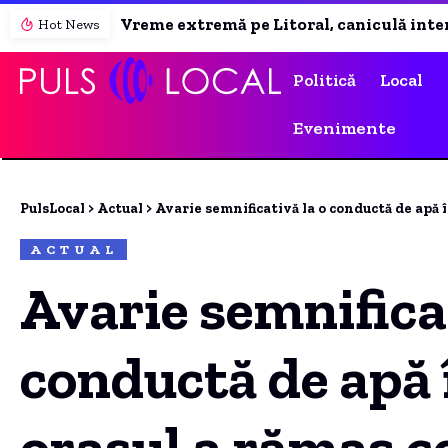
Vreme extremă pe Litoral, caniculă intensă și vânt puternic în nordul Dobrogei
Hot News
Politică
Local
Evenimente
PulsLocal
>
Actual
>
Avarie semnificativă la o conductă de apă î
ACTUAL
Avarie semnificat
conductă de apă 
orașul a rămas c