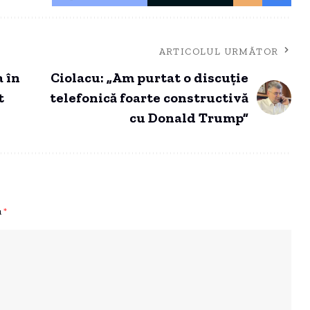
ARTICOLUL URMĂTOR
a în
Ciolacu: „Am purtat o discuţie
t
telefonică foarte constructivă
cu Donald Trump”
u
*