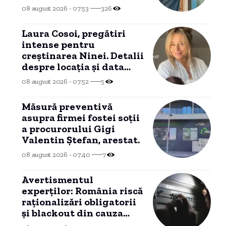
Activitățile copiilor ei în
08 august 2026 - 07:53
326
tren.
Laura Cosoi, pregătiri
intense pentru
creștinarea Ninei. Detalii
despre locația și data
botezului
08 august 2026 - 07:52
5
Măsură preventivă
asupra firmei fostei soții
a procurorului Gigi
Valentin Ștefan, arestat.
08 august 2026 - 07:40
7
Avertismentul
experților: România riscă
raționalizări obligatorii
și blackout din cauza
lipsei investițiilor. Apel