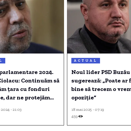
L
ACTUAL
 parlamentare 2024.
Noul lider PSD Buzău
Ciolacu: Continuăm să
sugerează: „Poate ar f
ăm țara cu fonduri
bine să trecem o vrem
e, dar ne protejăm
opoziție”
tea.
 2024 - 21:03
18 mai 2025 - 07:19
459