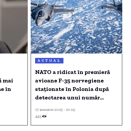
ACTUAL
NATO a ridicat în premieră
i mai
avioane F-35 norvegiene
e în
staționate în Polonia după
detectarea unui număr
masiv de ținte aeriene
17 ianuarie 2025 - 10:29
rusești.
445