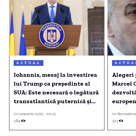
ACTUAL
ACTUA
Iohannis, mesaj la învestirea
Alegeri
lui Trump ca președinte al
Marcel 
SUA: Este necesară o legătură
dezvolt
transatlantică puternică și
europen
vibrantă.
identita
20 ianuarie 2025 - 20:15
01 decembrie
284
323