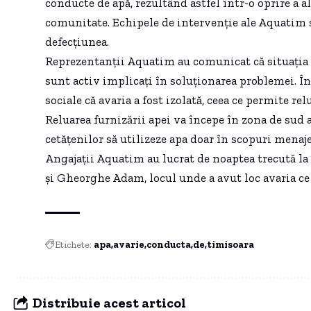
conducte de apă, rezultând astfel într-o oprire a 
comunitate. Echipele de intervenţie ale Aquatim 
defecţiunea.
Reprezentanţii Aquatim au comunicat că situaţia es
sunt activ implicaţi în soluţionarea problemei. Înt
sociale că avaria a fost izolată, ceea ce permite re
Reluarea furnizării apei va începe în zona de sud 
cetăţenilor să utilizeze apa doar în scopuri menaj
Angajaţii Aquatim au lucrat de noaptea trecută la
şi Gheorghe Adam, locul unde a avut loc avaria ce a
Etichete:
apa
avarie
conducta
de
timisoara
Distribuie acest articol