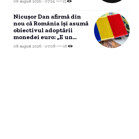
08 august 2026 - 07:24
15
către ANRE
Nicușor Dan afirmă din
nou că România își asumă
obiectivul adoptării
monedei euro: „E un
proces de durată care
08 august 2026 - 07:08
16
trebuie prioritizat”