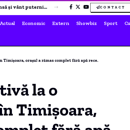
Motivul surprinzător pentru care Dana Rogoz refuză să călătorească cu avionul în vacanțe. Activitățile copiilor ei în tren.
CONTACT
Actual
Economic
Extern
Showbiz
Sport
Cu
n Timișoara, orașul a rămas complet fără apă rece.
ivă la o
în Timișoara,
omplet fără apă