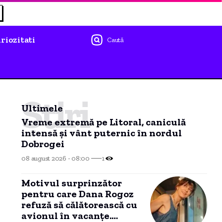
riozitati
Caută
Știri
Ultimele
Vreme extremă pe Litoral, caniculă
intensă și vânt puternic în nordul
Dobrogei
08 august 2026 - 08:00
1
Motivul surprinzător
pentru care Dana Rogoz
refuză să călătorească cu
avionul în vacanțe.