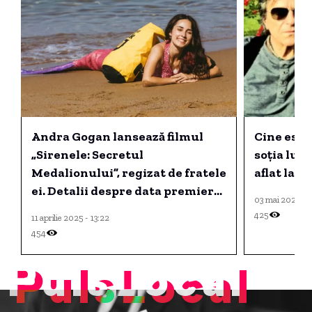
Andra Gogan lansează filmul
Cine este 
„Sirenele: Secretul
soția lui 
Medalionului”, regizat de fratele
aflat la a
ei. Detalii despre data premiere
03 mai 2025 - 
la cinema.
425
11 aprilie 2025 - 13:22
454
PulsLocal