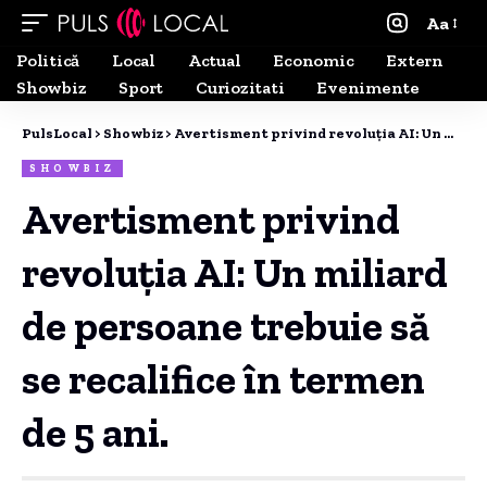
Aa
Politică
Local
Actual
Economic
Extern
Showbiz
Sport
Curiozitati
Evenimente
PulsLocal
>
Showbiz
>
Avertisment privind revoluția AI: Un miliard de persoane trebuie să se recalifice în termen de 5 ani.
SHOWBIZ
Avertisment privind
revoluția AI: Un miliard
de persoane trebuie să
se recalifice în termen
de 5 ani.