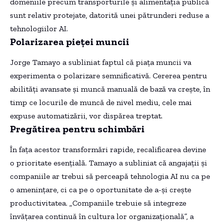
domeniile precum transporturile și alimentația publică
sunt relativ protejate, datorită unei pătrunderi reduse a
tehnologiilor AI.
Polarizarea pieței muncii
Jorge Tamayo a subliniat faptul că piața muncii va
experimenta o polarizare semnificativă. Cererea pentru
abilități avansate și muncă manuală de bază va crește, în
timp ce locurile de muncă de nivel mediu, cele mai
expuse automatizării, vor dispărea treptat.
Pregătirea pentru schimbări
În fața acestor transformări rapide, recalificarea devine
o prioritate esențială. Tamayo a subliniat că angajații și
companiile ar trebui să perceapă tehnologia AI nu ca pe
o amenințare, ci ca pe o oportunitate de a-și crește
productivitatea. „Companiile trebuie să integreze
învățarea continuă în cultura lor organizațională”, a