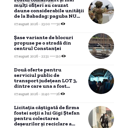
mulți ofițeri au cauzat
daune considerabile unității
de la Babadag: paguba NU
mai poate fi recuperată
07 august 2026 - 23:00
30
dintr-un motiv
HALUCINANT!
Șase variante de blocuri
propuse pe o stradă din
centrul Constanței
07 august 2026 - 22:31
210
Două oferte pentru
serviciul public de
transport județean LOT 3,
dintre care una a fost
declarată INADMISIBILĂ
07 august 2026 - 21:40
26
Licitația câștigată de firma
fostei soții a lui Gigi Ștefan
pentru colectarea
deșeurilor și reciclare a