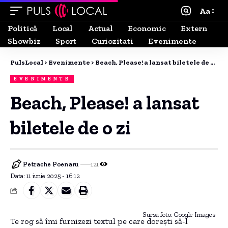
Aa
Politică
Local
Actual
Economic
Extern
Showbiz
Sport
Curiozitati
Evenimente
PulsLocal
>
Evenimente
>
Beach, Please! a lansat biletele de o zi
EVENIMENTE
Beach, Please! a lansat
biletele de o zi
Petrache Poenaru
121
Data: 11 iunie 2025 - 16:12
Sursa foto: Google Images
Te rog să îmi furnizezi textul pe care dorești să-l