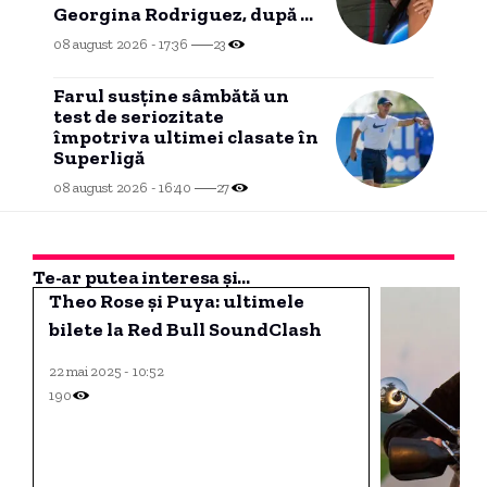
Georgina Rodriguez, după o
legătură de două decenii.
08 august 2026 - 17:36
23
Farul susține sâmbătă un
test de seriozitate
împotriva ultimei clasate în
Superligă
08 august 2026 - 16:40
27
Te-ar putea interesa și...
Theo Rose și Puya: ultimele
bilete la Red Bull SoundClash
22 mai 2025 - 10:52
190