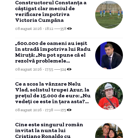
Constructorul Constanța a
câștigat clar meciul de
verificare împotriva
Victoria Cumpăna
08 august 2026 - 18:12
358
„600.000 de oameni au ieșit
în stradă împotriva lui Radu
Miruță: „Nu pot spune că el
rezolvă problemele
românilor””
08 august 2026 - 17:55
324
Ce a scos la vânzare Nelu
Vlad, solistul trupei Azur, la
prețul de 15.000 de euro: „Nu
vedeți ce este în țara asta?
Nu mai am timp”
08 august 2026 - 17:38
275
Cine este singurul român
invitat la nunta lui
Cristiano Ronaldo cu