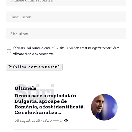
Salvează-mi numele, emailul și site-ul web în acest navigator pentru data
viitoare când o să comentez.
Știri
Ultimele
Drona care a explodat în
Bulgaria, aproape de
România, a fost identificată.
Ce relevă analiza
preliminară a epavei
08 august 2026 - 18:40
313