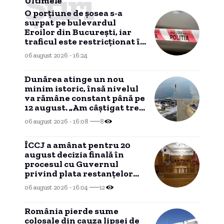
Știri
Ultimele
O porțiune de șosea s-a
surpat pe bulevardul
Eroilor din București, iar
traficul este restricționat în
zonă.
06 august 2026 - 16:24
Dunărea atinge un nou
minim istoric, însă nivelul
va rămâne constant până pe
12 august. „Am câştigat trei-
patru zile”
06 august 2026 - 16:08
8
ÎCCJ a amânat pentru 20
august decizia finală în
procesul cu Guvernul
privind plata restanțelor
salariale ale magistraților
06 august 2026 - 16:04
12
România pierde sume
colosale din cauza lipsei de