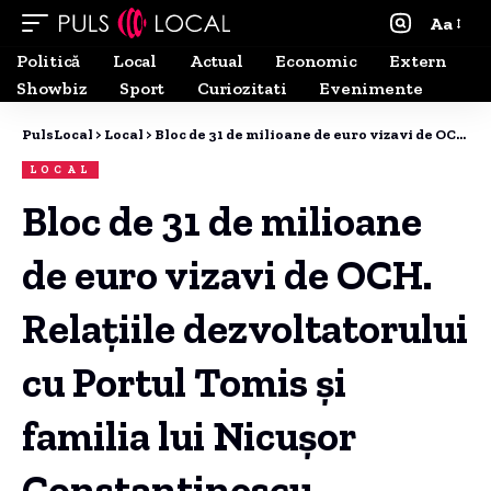
Aa
Politică
Local
Actual
Economic
Extern
Showbiz
Sport
Curiozitati
Evenimente
PulsLocal
>
Local
>
Bloc de 31 de milioane de euro vizavi de OCH. Relațiile dezvoltatorului cu Portul Tomis și familia lui Nicușor Constantinescu
LOCAL
Bloc de 31 de milioane
de euro vizavi de OCH.
Relațiile dezvoltatorului
cu Portul Tomis și
familia lui Nicușor
Constantinescu