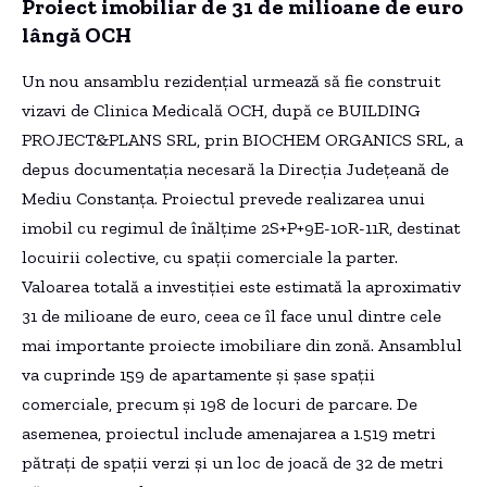
Proiect imobiliar de 31 de milioane de euro
lângă OCH
Un nou ansamblu rezidențial urmează să fie construit
vizavi de Clinica Medicală OCH, după ce BUILDING
PROJECT&PLANS SRL, prin BIOCHEM ORGANICS SRL, a
depus documentația necesară la Direcția Județeană de
Mediu Constanța. Proiectul prevede realizarea unui
imobil cu regimul de înălțime 2S+P+9E-10R-11R, destinat
locuirii colective, cu spații comerciale la parter.
Valoarea totală a investiției este estimată la aproximativ
31 de milioane de euro, ceea ce îl face unul dintre cele
mai importante proiecte imobiliare din zonă. Ansamblul
va cuprinde 159 de apartamente și șase spații
comerciale, precum și 198 de locuri de parcare. De
asemenea, proiectul include amenajarea a 1.519 metri
pătrați de spații verzi și un loc de joacă de 32 de metri