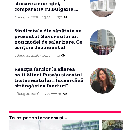
stocare a energiei,
comparativ cu Bulgaria.
„Miniștrii n-au făcut un
06 august 2026 - 15:55
272
lucru simplu”
Sindicatele din sănătate au
prezentat Guvernului un
nou model de salarizare. Ce
conține documentul
06 august 2026 - 15:40
17
Reacția fanilor la aflarea
bolii Alinei Pușcău și costul
tratamentului: „Încearcă să
strângă și ea fonduri”
06 august 2026 - 15:23
330
Te-ar putea interesa și...