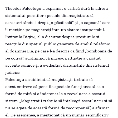
Theodor Paleologu a exprimat o critică dură la adresa
sistemului pensiilor speciale din magistratură,
caracterizându-l drept „o păcăleală” și „o capcană” care
îi menține pe magistrați într-un sistem insuportabil.
Invitat la Digi24, el a discutat despre presiunile și
reacțiile din spațiul public generate de apelul telefonic
al doamnei Lia, pe care l-a descris ca fiind „bomboana de
pe colivă”, subliniind că întreaga situație a capătat
accente comice și a evidențiat disfuncțiile din sistemul
judiciar.
Paleologu a subliniat că magistrații trebuie să
conștientizeze că pensiile speciale funcționează ca o
formă de mită și a îndemnat la o reevaluare a acestui
sistem. „Magistrații trebuie să înțeleagă acest lucru și să
nu se agațe de această formă de recompensă”, a afirmat
el. De asemenea, a menționat că un număr semnificativ