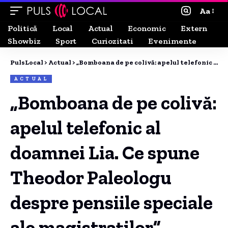
Aa
Politică
Local
Actual
Economic
Extern
Showbiz
Sport
Curiozitati
Evenimente
PulsLocal
>
Actual
>
„Bomboana de pe colivă: apelul telefonic al doamnei Lia. Ce spune Theodor Paleologu despre pensiile speciale ale magistraților”
ACTUAL
„Bomboana de pe colivă:
apelul telefonic al
doamnei Lia. Ce spune
Theodor Paleologu
despre pensiile speciale
ale magistraților”