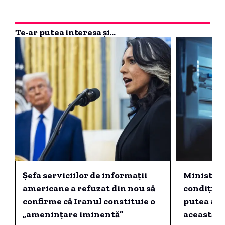
Te-ar putea interesa și...
Şefa serviciilor de informaţii
Ministrul
americane a refuzat din nou să
condițiil
confirme că Iranul constituie o
putea ave
„ameninţare iminentă”
această i