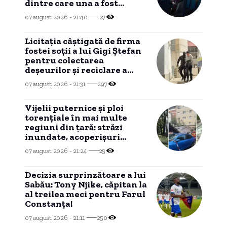
dintre care una a fost
declarată INADMISIBILĂ
07 august 2026 - 21:40
27
Licitația câștigată de firma
fostei soții a lui Gigi Ștefan
pentru colectarea
deșeurilor și reciclare a
ajuns în instanță
07 august 2026 - 21:31
297
Vijelii puternice și ploi
torențiale în mai multe
regiuni din țară: străzi
inundate, acoperișuri
smulse și zeci de mașini
07 august 2026 - 21:24
25
avariate
Decizia surprinzătoare a lui
Sabău: Tony Njike, căpitan la
al treilea meci pentru Farul
Constanța!
07 august 2026 - 21:11
250