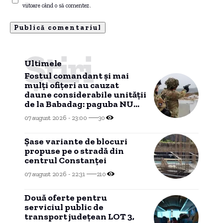
viitoare când o să comentez.
Știri
Ultimele
Fostul comandant și mai
mulți ofițeri au cauzat
daune considerabile unității
de la Babadag: paguba NU
mai poate fi recuperată
07 august 2026 - 23:00
30
dintr-un motiv
HALUCINANT!
Șase variante de blocuri
propuse pe o stradă din
centrul Constanței
07 august 2026 - 22:31
210
Două oferte pentru
serviciul public de
transport județean LOT 3,