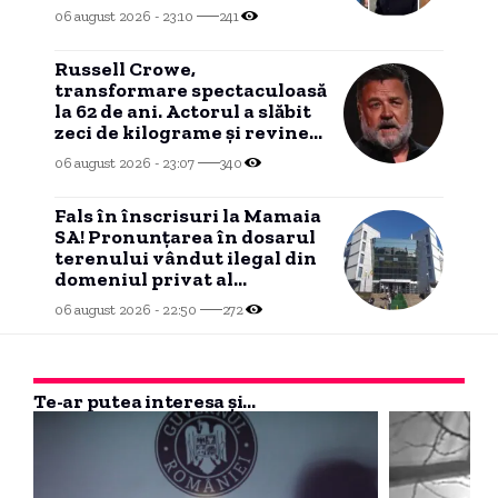
06 august 2026 - 23:10
241
Russell Crowe,
transformare spectaculoasă
la 62 de ani. Actorul a slăbit
zeci de kilograme și revine
la silueta din „Gladiatorul”
06 august 2026 - 23:07
340
Fals în înscrisuri la Mamaia
SA! Pronunțarea în dosarul
terenului vândut ilegal din
domeniul privat al
Constanței se apropie.
06 august 2026 - 22:50
272
Te-ar putea interesa și...