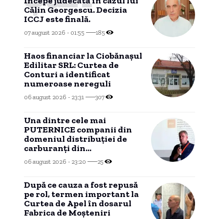
Începe judecata în cazul lui
Călin Georgescu. Decizia
ICCJ este finală.
07 august 2026 - 01:55
185
Haos financiar la Ciobănașul
Edilitar SRL: Curtea de
Conturi a identificat
numeroase nereguli
06 august 2026 - 23:31
307
Una dintre cele mai
PUTERNICE companii din
domeniul distribuției de
carburanți din
CONSTANȚA, investiție în
06 august 2026 - 23:20
25
Portul Tisovița.
După ce cauza a fost repusă
pe rol, termen important la
Curtea de Apel în dosarul
Fabrica de Moșteniri