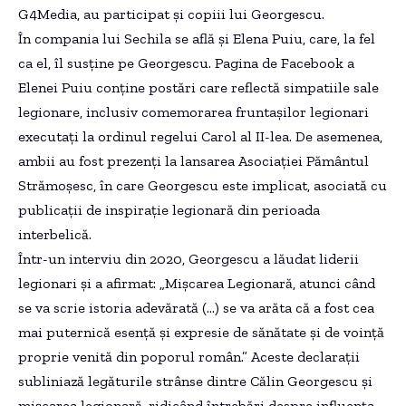
G4Media, au participat și copiii lui Georgescu.
În compania lui Sechila se află și Elena Puiu, care, la fel
ca el, îl susține pe Georgescu. Pagina de Facebook a
Elenei Puiu conține postări care reflectă simpatiile sale
legionare, inclusiv comemorarea fruntașilor legionari
executați la ordinul regelui Carol al II-lea. De asemenea,
ambii au fost prezenți la lansarea Asociației Pământul
Strămoșesc, în care Georgescu este implicat, asociată cu
publicații de inspirație legionară din perioada
interbelică.
Într-un interviu din 2020, Georgescu a lăudat liderii
legionari și a afirmat: „Mișcarea Legionară, atunci când
se va scrie istoria adevărată (…) se va arăta că a fost cea
mai puternică esență și expresie de sănătate și de voință
proprie venită din poporul român.” Aceste declarații
subliniază legăturile strânse dintre Călin Georgescu și
mișcarea legionară, ridicând întrebări despre influența