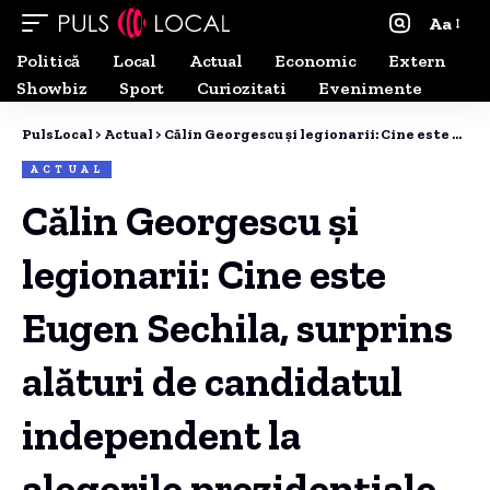
Aa
Politică
Local
Actual
Economic
Extern
Showbiz
Sport
Curiozitati
Evenimente
PulsLocal
>
Actual
>
Călin Georgescu și legionarii: Cine este Eugen Sechila, surprins alături de candidatul independent la alegerile prezidențiale
ACTUAL
Călin Georgescu și
legionarii: Cine este
Eugen Sechila, surprins
alături de candidatul
independent la
alegerile prezidențiale