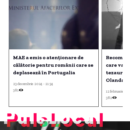
MAE a emis o atenționare de
Recompen
călătorie pentru românii care se
care va aj
deplasează în Portugalia
tezaurulu
Olanda a 
23 decembrie 2024 - 21:34
100.000 d
381
12 februarie 20
382
PulsLocal