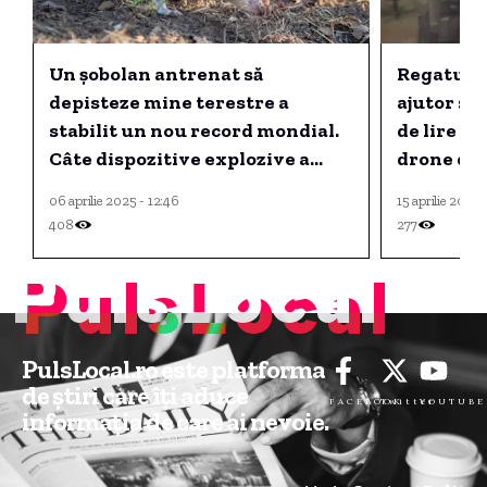
Un șobolan antrenat să
Regatul U
depisteze mine terestre a
ajutor su
stabilit un nou record mondial.
de lire st
Câte dispozitive explozive a
drone des
găsit Ronin?
06 aprilie 2025 - 12:46
15 aprilie 2026 
408
277
PulsLocal
PulsLocal.ro este platforma
de știri care îți aduce
FACEBOOK
Twitter
YOUTUBE
informația de care ai nevoie.