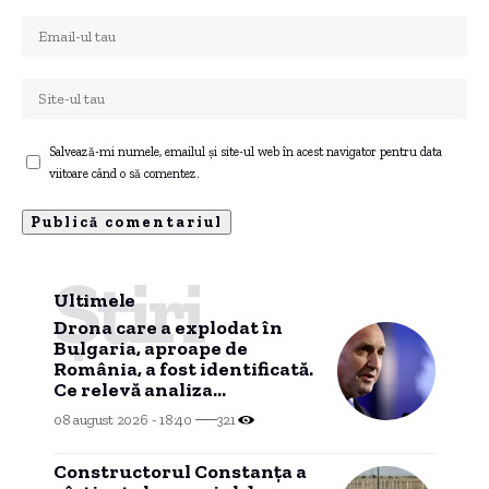
Salvează-mi numele, emailul și site-ul web în acest navigator pentru data
viitoare când o să comentez.
Știri
Ultimele
Drona care a explodat în
Bulgaria, aproape de
România, a fost identificată.
Ce relevă analiza
preliminară a epavei
08 august 2026 - 18:40
321
Constructorul Constanța a