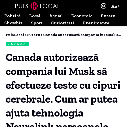
Aa
Politică
Local
Actual
Economic
Extern
Showbiz
Sport
Curiozitati
Evenimente
PulsLocal
>
Extern
>
Canada autorizează compania lui Musk să efectueze teste cu cipuri cerebrale. Cum ar putea ajuta tehnologia Neuralink persoanele paralizate?
EXTERN
Canada autorizează
compania lui Musk să
efectueze teste cu cipuri
cerebrale. Cum ar putea
ajuta tehnologia
Neuralink persoanele