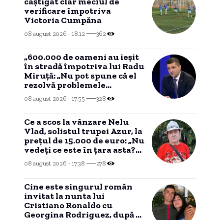
câștigat clar meciul de
verificare împotriva
Victoria Cumpăna
08 august 2026 - 18:12
362
„600.000 de oameni au ieșit
în stradă împotriva lui Radu
Miruță: „Nu pot spune că el
rezolvă problemele
românilor””
08 august 2026 - 17:55
328
Ce a scos la vânzare Nelu
Vlad, solistul trupei Azur, la
prețul de 15.000 de euro: „Nu
vedeți ce este în țara asta?
Nu mai am timp”
08 august 2026 - 17:38
278
Cine este singurul român
invitat la nunta lui
Cristiano Ronaldo cu
Georgina Rodriguez, după o