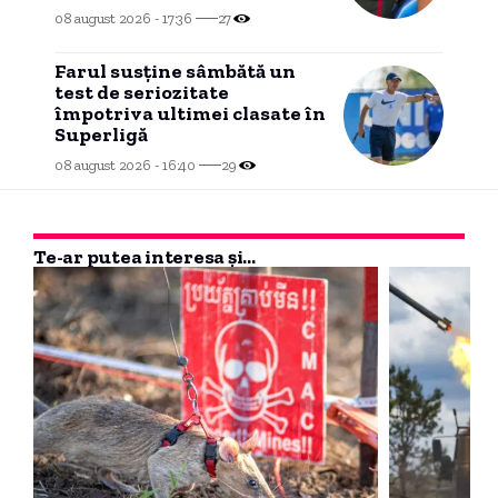
legătură de două decenii.
08 august 2026 - 17:36
27
Farul susține sâmbătă un
test de seriozitate
împotriva ultimei clasate în
Superligă
08 august 2026 - 16:40
29
Te-ar putea interesa și...