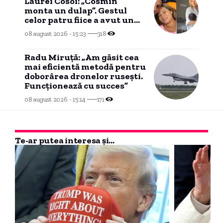
Laurei Cosoi: „Cosmin
monta un dulap”. Gestul
celor patru fiice a avut un
impact profund asupra ei.
08 august 2026 - 15:23
318
Radu Miruță: „Am găsit cea
mai eficientă metodă pentru
doborârea dronelor rusești.
Funcționează cu succes”
08 august 2026 - 15:14
171
Te-ar putea interesa și...