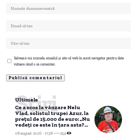
Salvează-mi numele, emailul și site-ul web în acest navigator pentru data
viitoare când o să comentez.
Știri
Ultimele
Ce a scos la vânzare Nelu
Vlad, solistul trupei Azur, la
prețul de 15.000 de euro: „Nu
vedeți ce este în țara asta?
Nu mai am timp”
08 august 2026 - 17:38
254