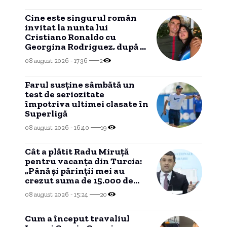
Cine este singurul român
invitat la nunta lui
Cristiano Ronaldo cu
Georgina Rodriguez, după o
legătură de două decenii.
08 august 2026 - 17:36
2
Farul susține sâmbătă un
test de seriozitate
împotriva ultimei clasate în
Superligă
08 august 2026 - 16:40
19
Cât a plătit Radu Miruță
pentru vacanța din Turcia:
„Până și părinții mei au
crezut suma de 15.000 de
euro”
08 august 2026 - 15:24
20
Cum a început travaliul