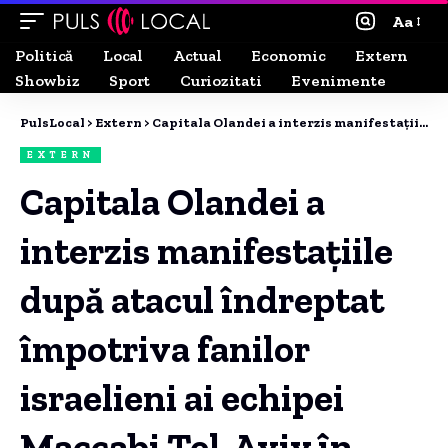
Aa
Politică
Local
Actual
Economic
Extern
Showbiz
Sport
Curiozitati
Evenimente
PulsLocal
>
Extern
>
Capitala Olandei a interzis manifestațiile după atacul îndreptat împotriva fanilor israelieni ai echipei Maccabi Tel-Aviv în Amsterdam.
EXTERN
Capitala Olandei a
interzis manifestațiile
după atacul îndreptat
împotriva fanilor
israelieni ai echipei
Maccabi Tel-Aviv în