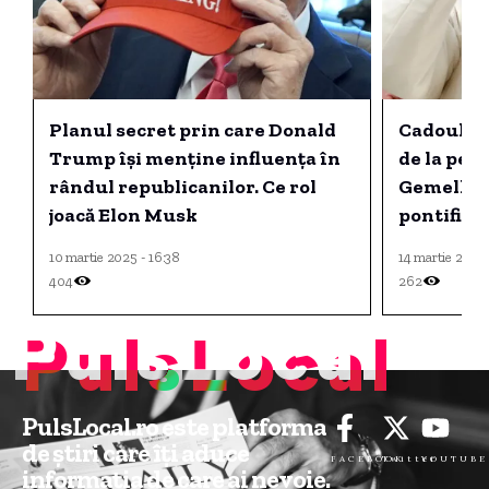
Planul secret prin care Donald
Cadoul pr
Trump își menține influența în
de la per
rândul republicanilor. Ce rol
Gemelli, c
joacă Elon Musk
pontifica
10 martie 2025 - 16:38
14 martie 2025 
404
262
PulsLocal
PulsLocal.ro este platforma
de știri care îți aduce
FACEBOOK
Twitter
YOUTUBE
informația de care ai nevoie.