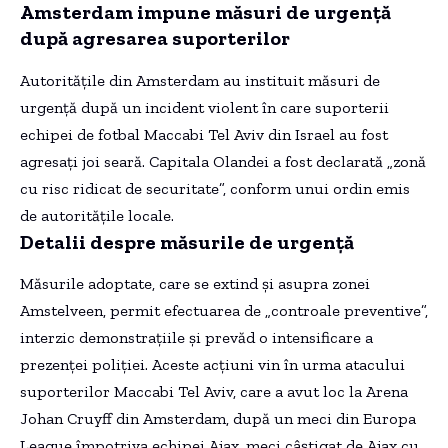
Amsterdam impune măsuri de urgență
după agresarea suporterilor
Autoritățile din Amsterdam au instituit măsuri de
urgență după un incident violent în care suporterii
echipei de fotbal Maccabi Tel Aviv din Israel au fost
agresați joi seară. Capitala Olandei a fost declarată „zonă
cu risc ridicat de securitate”, conform unui ordin emis
de autoritățile locale.
Detalii despre măsurile de urgență
Măsurile adoptate, care se extind și asupra zonei
Amstelveen, permit efectuarea de „controale preventive”,
interzic demonstrațiile și prevăd o intensificare a
prezenței poliției. Aceste acțiuni vin în urma atacului
suporterilor Maccabi Tel Aviv, care a avut loc la Arena
Johan Cruyff din Amsterdam, după un meci din Europa
League împotriva echipei Ajax, meci câștigat de Ajax cu