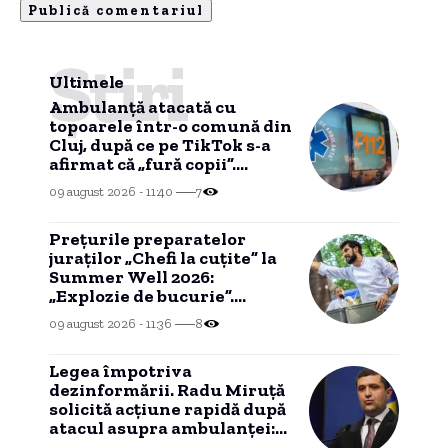
Știri
Ultimele
Ambulanță atacată cu
topoarele într-o comună din
Cluj, după ce pe TikTok s-a
afirmat că „fură copii”.
Șoferul a fost rănit.
09 august 2026 - 11:40
7
Prețurile preparatelor
juraților „Chefi la cuțite” la
Summer Well 2026:
„Explozie de bucurie”.
Opțiuni culinare disponibile
09 august 2026 - 11:36
8
în ultima zi de festival.
Legea împotriva
dezinformării. Radu Miruță
solicită acțiune rapidă după
atacul asupra ambulanței:
Minciuna online a