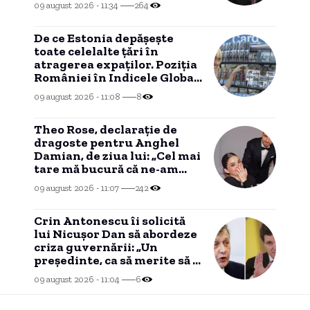
09 august 2026 - 11:34
264
transformat realitatea
stradală
De ce Estonia depășește
toate celelalte țări în
atragerea expaților. Poziția
României în Indicele Global
de Relocare.
09 august 2026 - 11:08
8
Theo Rose, declarație de
dragoste pentru Anghel
Damian, de ziua lui: „Cel mai
tare mă bucură că ne-am
potrivit”
09 august 2026 - 11:07
242
Crin Antonescu îi solicită
lui Nicușor Dan să abordeze
criza guvernării: „Un
președinte, ca să merite să îl
am, trebuie să poată”
09 august 2026 - 11:04
6