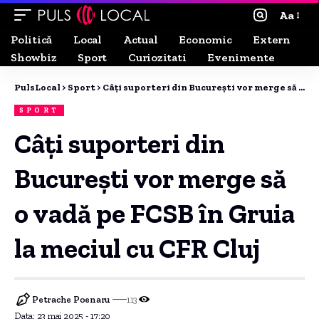
Aa
Politică
Local
Actual
Economic
Extern
Showbiz
Sport
Curiozitati
Evenimente
PulsLocal
>
Sport
>
Câți suporteri din București vor merge să o vadă pe FCSB în Gruia la meciul cu CFR Cluj
SPORT
Câți suporteri din
București vor merge să
o vadă pe FCSB în Gruia
la meciul cu CFR Cluj
Petrache Poenaru
113
Data: 23 mai 2025 - 17:20