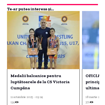
Te-ar putea interesa și...
Medalii balcanice pentru
OFICIAL: 
luptătoarele de la CS Victoria
principal
Cumpăna
ultima et
11 octombrie 2025 - 09:24
18 martie 2025 
134
371