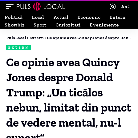
Aa
Politică
Local
Actual
Economic
Extern
Showbiz
Sport
Curiozitati
Evenimente
PulsLocal
>
Extern
>
Ce opinie avea Quincy Jones despre Donald Trump: „Un ticălos nebun, limitat din punct de vedere mental, nu-l suport”.
EXTERN
Ce opinie avea Quincy
Jones despre Donald
Trump: „Un ticălos
nebun, limitat din punct
de vedere mental, nu-l
suport”.