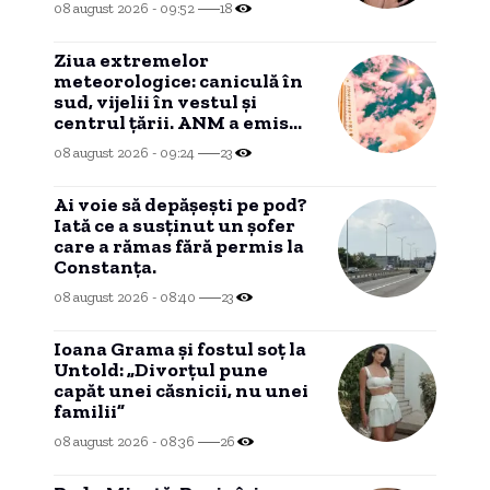
08 august 2026 - 09:52
18
Ziua extremelor
meteorologice: caniculă în
sud, vijelii în vestul și
centrul țării. ANM a emis
trei coduri galbene HARTĂ
08 august 2026 - 09:24
23
Ai voie să depășești pe pod?
Iată ce a susținut un șofer
care a rămas fără permis la
Constanța.
08 august 2026 - 08:40
23
Ioana Grama și fostul soț la
Untold: „Divorțul pune
capăt unei căsnicii, nu unei
familii”
08 august 2026 - 08:36
26