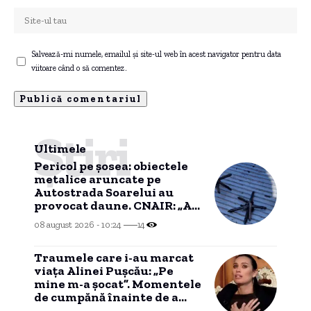
Salvează-mi numele, emailul și site-ul web în acest navigator pentru data
viitoare când o să comentez.
Știri
Ultimele
Pericol pe șosea: obiectele
metalice aruncate pe
Autostrada Soarelui au
provocat daune. CNAIR: „Au
fost afectate anvelopele și
08 august 2026 - 10:24
14
jantele”
Traumele care i-au marcat
viața Alinei Pușcău: „Pe
mine m-a șocat”. Momentele
de cumpănă înainte de a
anunța că este grav bolnavă