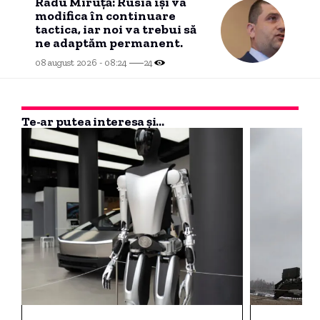
Radu Miruță: Rusia își va
modifica în continuare
tactica, iar noi va trebui să
ne adaptăm permanent.
08 august 2026 - 08:24
24
Te-ar putea interesa și...