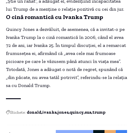
„Știe un rahat”, a adăugat el, evidențiind incapacitatea
lui Trump de a menține o relație pozitivă cu cei din jur.
O cină romantică cu Ivanka Trump
Quincy Jones a dezvăluit, de asemenea, că a invitat-o pe
Ivanka Trump la o cină romantică în 2006, când el avea
72 de ani, iar Ivanka 25. În timpul discuției, el a remarcat
frumusețea ei, afirmând că „avea cele mai frumoase
picioare pe care le văzusem până atunci în viața mea”.
Totodată, Jones a adăugat o notă de regret, spunând că
„din păcate, nu avea tatăl potrivit”, referindu-se la relația
sa cu Donald Trump.
Etichete:
donald
ivanka
jones
quincy
sua
trump