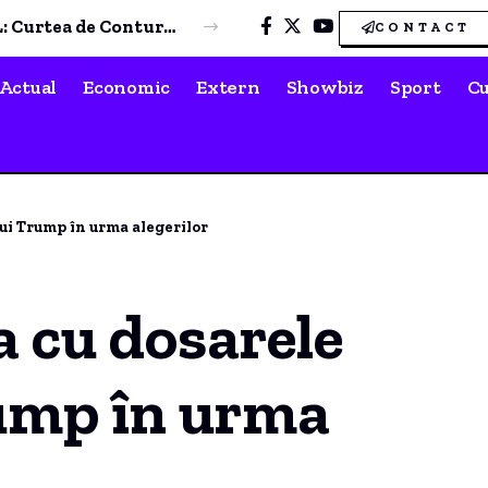
Una dintre cele mai PUTERNICE companii din domeniul distribuției de carburanți din CONSTANȚA, investiție în Portul Tisovița.
CONTACT
Actual
Economic
Extern
Showbiz
Sport
Cu
lui Trump în urma alegerilor
a cu dosarele
rump în urma