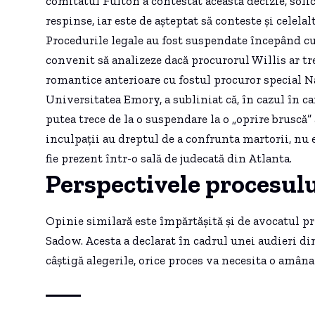
comitatul Fulton a contestat această decizie, soli
respinse, iar este de așteptat să conteste și celelalt
Procedurile legale au fost suspendate începând cu 
convenit să analizeze dacă procurorul Willis ar tr
romantice anterioare cu fostul procuror special N
Universitatea Emory, a subliniat că, în cazul în c
putea trece de la o suspendare la o „oprire bruscă” 
inculpații au dreptul de a confrunta martorii, nu e
fie prezent într-o sală de judecată din Atlanta.
Perspectivele procesulu
Opinie similară este împărtășită și de avocatul pr
Sadow. Acesta a declarat în cadrul unei audieri d
câștigă alegerile, orice proces va necesita o amâna