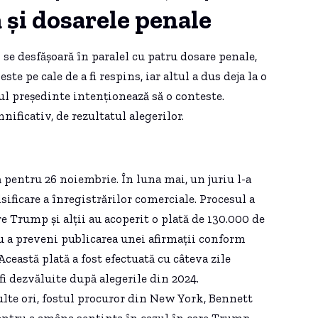
și dosarele penale
se desfășoară în paralel cu patru dosare penale,
te pe cale de a fi respins, iar altul a dus deja la o
ul președinte intenționează să o conteste.
ificativ, de rezultatul alegerilor.
pentru 26 noiembrie. În luna mai, un juriu l-a
ificare a înregistrărilor comerciale. Procesul a
e Trump și alții au acoperit o plată de 130.000 de
ru a preveni publicarea unei afirmații conform
 Această plată a fost efectuată cu câteva zile
fi dezvăluite după alegerile din 2024.
lte ori, fostul procuror din New York, Bennett
entru a amâna sentința în cazul în care Trump