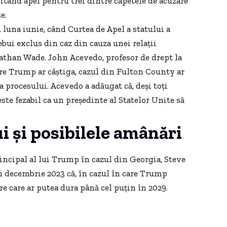
citând apel pentru trei dintre capetele de acuzare
e.
luna iunie, când Curtea de Apel a statului a
ebui exclus din caz din cauza unei relații
athan Wade. John Acevedo, profesor de drept la
are Trump ar câștiga, cazul din Fulton County ar
a procesului. Acevedo a adăugat că, deși toți
ste fezabil ca un președinte al Statelor Unite să
i și posibilele amânări
incipal al lui Trump în cazul din Georgia, Steve
in decembrie 2023 că, în cazul în care Trump
re care ar putea dura până cel puțin în 2029.