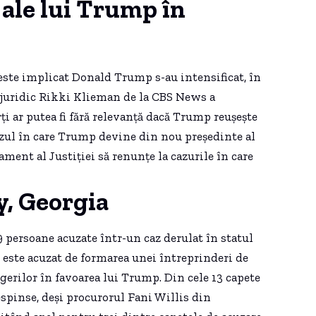
 ale lui Trump în
e este implicat Donald Trump s-au intensificat, în
l juridic Rikki Klieman de la CBS News a
i ar putea fi fără relevanță dacă Trump reușește
cazul în care Trump devine din nou președinte al
ament al Justiției să renunțe la cazurile în care
y, Georgia
9 persoane acuzate într-un caz derulat în statul
p este acuzat de formarea unei întreprinderi de
egerilor în favoarea lui Trump. Din cele 13 capete
espinse, deși procurorul Fani Willis din