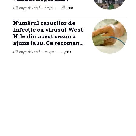
domeniul privat al
06 august 2026 - 22:50
264
Constanței se apropie.
Numărul cazurilor de
infecție cu virusul West
Nile din acest sezon a
ajuns la 10. Ce recomandă
autoritățile
06 august 2026 - 20:40
23