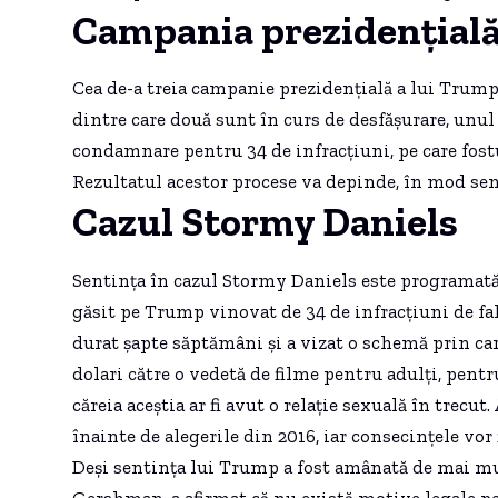
Campania prezidențială 
Cea de-a treia campanie prezidențială a lui Trump 
dintre care două sunt în curs de desfășurare, unul es
condamnare pentru 34 de infracțiuni, pe care fost
Rezultatul acestor procese va depinde, în mod semn
Cazul Stormy Daniels
Sentința în cazul Stormy Daniels este programată 
găsit pe Trump vinovat de 34 de infracțiuni de fals
durat șapte săptămâni și a vizat o schemă prin car
dolari către o vedetă de filme pentru adulți, pent
căreia aceștia ar fi avut o relație sexuală în trecut.
înainte de alegerile din 2016, iar consecințele vor 
Deși sentința lui Trump a fost amânată de mai mu
Gershman, a afirmat că nu există motive legale p