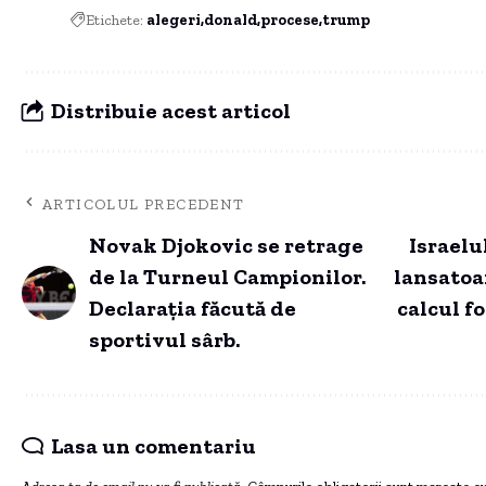
Etichete:
alegeri
donald
procese
trump
Distribuie acest articol
ARTICOLUL PRECEDENT
Novak Djokovic se retrage
Israelu
de la Turneul Campionilor.
lansatoar
Declarația făcută de
calcul f
sportivul sârb.
Lasa un comentariu
Adresa ta de email nu va fi publicată.
Câmpurile obligatorii sunt marcate c