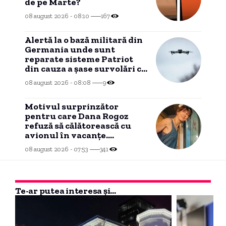
de pe Marte?
08 august 2026 - 08:10
167
Alertă la o bază militară din
Germania unde sunt
reparate sisteme Patriot
din cauza a șase survolări cu
drone neidentificate.
08 august 2026 - 08:08
9
Motivul surprinzător
pentru care Dana Rogoz
refuză să călătorească cu
avionul în vacanțe.
Activitățile copiilor ei în
08 august 2026 - 07:53
341
tren.
Te-ar putea interesa și...