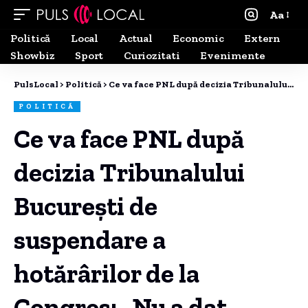
Aa
Politică
Local
Actual
Economic
Extern
Showbiz
Sport
Curiozitati
Evenimente
PulsLocal
>
Politică
>
Ce va face PNL după decizia Tribunalului București de suspendare a hotărârilor de la Congres: „Nu a dat dreptate contestatarilor”
POLITICĂ
Ce va face PNL după
decizia Tribunalului
București de
suspendare a
hotărârilor de la
Congres: „Nu a dat