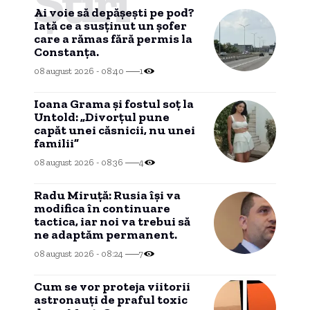
Știri
Ai voie să depășești pe pod?
Iată ce a susținut un șofer
care a rămas fără permis la
Constanța.
08 august 2026 - 08:40
1
Ioana Grama și fostul soț la
Untold: „Divorțul pune
capăt unei căsnicii, nu unei
familii”
08 august 2026 - 08:36
4
Radu Miruță: Rusia își va
modifica în continuare
tactica, iar noi va trebui să
ne adaptăm permanent.
08 august 2026 - 08:24
7
Cum se vor proteja viitorii
astronauți de praful toxic