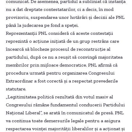
comunicat. De asemenea, partidul a subliniat că instanța
nu a dat dreptate contestatarilor, ci a decis, în mod
provizoriu, suspendarea unor hotărâri și decizii ale PNL
până la judecarea pe fond a speței.
Reprezentanții PNL consideră că aceste contestații
reprezintă o acțiune inițiată de un grup restrâns care
încearcă să blocheze procesul de reconstrucție al
partidului, după ce nu a reușit să convingă majoritatea
membrilor prin mijloace democratice. PNL afirmă că
procedura urmată pentru organizarea Congresului
Extraordinar a fost corectă și a respectat prevederile
statutare.
„Legitimitatea politică rezultată din votul masiv al
Congresului rămâne fundamentul conducerii Partidului
Național Liberal”, se arată în comunicatul de presă. PNL
va continua toate demersurile legale pentru a asigura
respectarea voinței majorității liberalilor și a acționat și