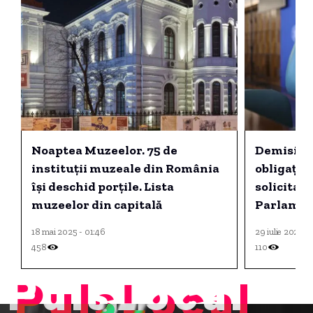
Noaptea Muzeelor. 75 de
Demisia l
instituții muzeale din România
obligația
își deschid porțile. Lista
solicita 
muzeelor din capitală
Parlamen
experțilo
18 mai 2025 - 01:46
29 iulie 2025 - 
458
110
PulsLocal