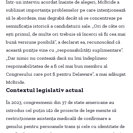
Într-un interviu acordat înainte de alegeri, McBride a
subliniat importanţa problemelor pe care intenţionează
să le abordeze, mai degrabă decât să se concentreze pe
semnificaţia istorică a candidaturii sale. „Ori de câte ori
eşti primul, de multe ori trebuie să încerci să fii cea mai
bună versiune posibilă”, a declarat ea, recunoscând că
această poziţie vine cu „responsabilităţi suplimentare”.
„Dar nimic nu contează dacă nu îmi îndeplinesc
responsabilitatea de a fi cel mai bun membru al
Congresului care pot fi pentru Delaware”, a mai adăugat
McBride.
Contextul legislativ actual
În 2023, congresmenii din 37 de state americane au
introdus cel puţin 142 de proiecte de lege menite să
restricţioneze asistenţa medicală de confirmare a
genului pentru persoanele trans şi cele cu identitate de