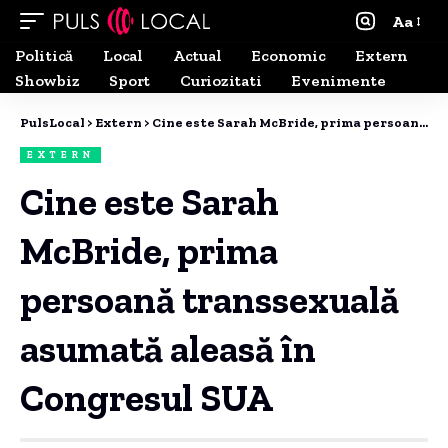
Aa
Politică
Local
Actual
Economic
Extern
Showbiz
Sport
Curiozitati
Evenimente
PulsLocal
>
Extern
>
Cine este Sarah McBride, prima persoană transsexuală asumată aleasă în Congresul SUA
EXTERN
Cine este Sarah
McBride, prima
persoană transsexuală
asumată aleasă în
Congresul SUA