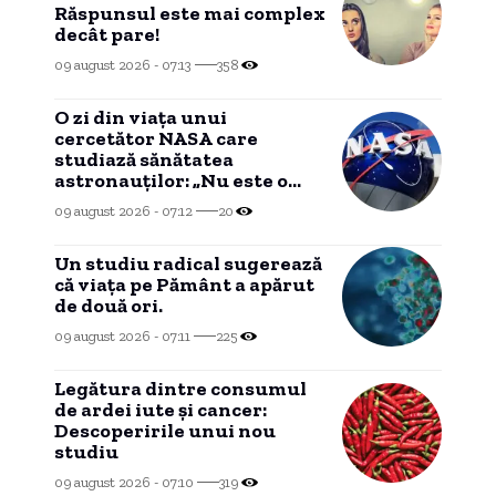
Răspunsul este mai complex
decât pare!
09 august 2026 - 07:13
358
O zi din viața unui
cercetător NASA care
studiază sănătatea
astronauților: „Nu este o
știință complicată”
09 august 2026 - 07:12
20
Un studiu radical sugerează
că viața pe Pământ a apărut
de două ori.
09 august 2026 - 07:11
225
Legătura dintre consumul
de ardei iute și cancer:
Descoperirile unui nou
studiu
09 august 2026 - 07:10
319