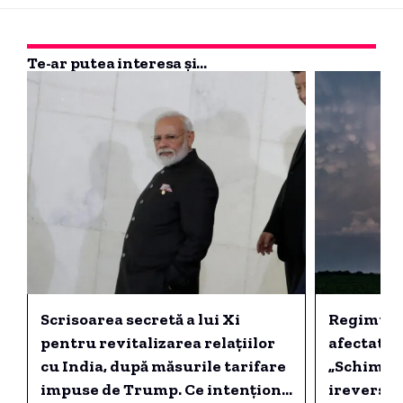
Te-ar putea interesa și...
Scrisoarea secretă a lui Xi
Regimul p
pentru revitalizarea relațiilor
afectat de
cu India, după măsurile tarifare
„Schimbăr
impuse de Trump. Ce intenționa
ireversib