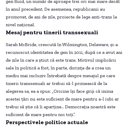
gen fluid, un număr de aproape trei ori mai mare decât
în anul precedent. De asemenea, republicanii au
promovat, de ani de zile, proiecte de lege anti-trans la
nivel naţional.
Mesaj pentru tinerii transsexuali
Sarah McBride, crescută în Wilmington, Delaware, şi-a
recunoscut identitatea de gen în 2011, după ce a avut ani
de zile în care a ştiut că este trans. Motivul implicării
sale în politică a fost, în parte, dorinţa de a crea un
mediu mai incluziv. Întrebată despre mesajul pe care
tinerii transsexuali ar trebui să-l primească de la
alegerea sa, ea a spus: „Oricine îşi face griji că inima
acestei ţări nu este suficient de mare pentru a-l iubi ar
trebui să ştie că îi aparţine… Democraţia noastră este
suficient de mare pentru noi toţi”.
Perspectivele politice actuale