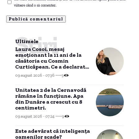
viitoare când o să comentez.
Știri
Ultimele
Laura Cosoi, mesaj
emoționant la 11 ani de la
căsătoria cu Cosmin
Curticăpean. Ce a declarat
despre tatăl celor cinci
09 august 2026 - 07:36
3
fetițe
Unitatea 2 de la Cernavodă
rămâne în funcțiune. Apa
din Dunăre a crescut cu 8
centimetri.
09 august 2026 - 07:24
9
Este adevărat că inteligența
oamenilor scade?