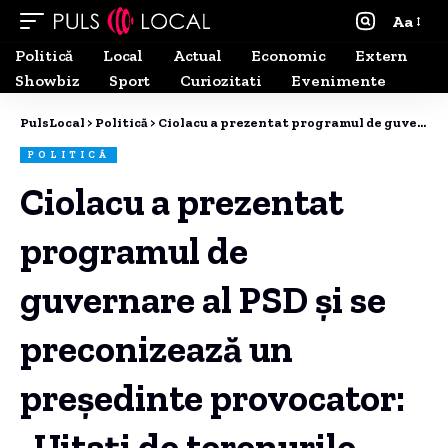
Aa
Politică
Local
Actual
Economic
Extern
Showbiz
Sport
Curiozitati
Evenimente
PulsLocal
>
Politică
>
Ciolacu a prezentat programul de guvernare al PSD și se preconizează un președinte provocator: „Uitați de terenurile confortabile de golf”
POLITICĂ
Ciolacu a prezentat
programul de
guvernare al PSD și se
preconizează un
președinte provocator:
„Uitați de terenurile