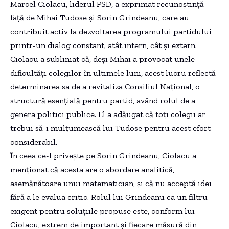
Marcel Ciolacu, liderul PSD, a exprimat recunoștință
față de Mihai Tudose și Sorin Grindeanu, care au
contribuit activ la dezvoltarea programului partidului
printr-un dialog constant, atât intern, cât și extern.
Ciolacu a subliniat că, deși Mihai a provocat unele
dificultăți colegilor în ultimele luni, acest lucru reflectă
determinarea sa de a revitaliza Consiliul Național, o
structură esențială pentru partid, având rolul de a
genera politici publice. El a adăugat că toți colegii ar
trebui să-i mulțumească lui Tudose pentru acest efort
considerabil.
În ceea ce-l privește pe Sorin Grindeanu, Ciolacu a
menționat că acesta are o abordare analitică,
asemănătoare unui matematician, și că nu acceptă idei
fără a le evalua critic. Rolul lui Grindeanu ca un filtru
exigent pentru soluțiile propuse este, conform lui
Ciolacu, extrem de important și fiecare măsură din