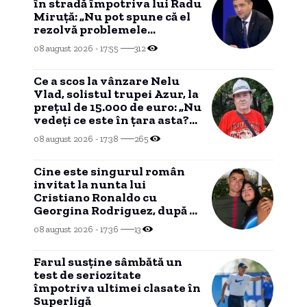
în stradă împotriva lui Radu
Miruță: „Nu pot spune că el
rezolvă problemele
românilor””
08 august 2026 - 17:55
312
Ce a scos la vânzare Nelu
Vlad, solistul trupei Azur, la
prețul de 15.000 de euro: „Nu
vedeți ce este în țara asta?
Nu mai am timp”
08 august 2026 - 17:38
265
Cine este singurul român
invitat la nunta lui
Cristiano Ronaldo cu
Georgina Rodriguez, după o
legătură de două decenii.
08 august 2026 - 17:36
13
Farul susține sâmbătă un
test de seriozitate
împotriva ultimei clasate în
Superligă