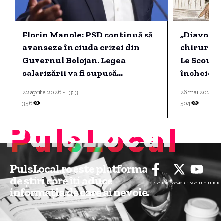
Florin Manole: PSD continuă să
„Diavolul 
avanseze în ciuda crizei din
chirurgul
Guvernul Bolojan. Legea
Le Scouar
salarizării va fi supusă
încheier
dezbaterii publice.
22 aprilie 2026 - 13:13
26 mai 2025 - 
356
504
PulsLocal
PulsLocal.ro este platforma
de știri care îți aduce
FACEBOOK
Twitter
YOUTUBE
informația de care ai nevoie.