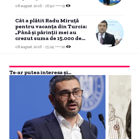
08 august 2026 - 16:40
21
Cât a plătit Radu Miruță
pentru vacanța din Turcia:
„Până și părinții mei au
crezut suma de 15.000 de
euro”
08 august 2026 - 15:24
20
Te-ar putea interesa și...