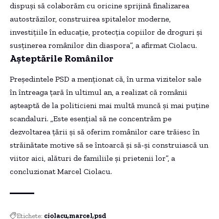
dispuși să colaborăm cu oricine sprijină finalizarea
autostrăzilor, construirea spitalelor moderne,
investițiile în educație, protecția copiilor de droguri și
susținerea românilor din diaspora”, a afirmat Ciolacu.
Așteptările Românilor
Președintele PSD a menționat că, în urma vizitelor sale
în întreaga țară în ultimul an, a realizat că românii
așteaptă de la politicieni mai multă muncă și mai puține
scandaluri. „Este esențial să ne concentrăm pe
dezvoltarea țării și să oferim românilor care trăiesc în
străinătate motive să se întoarcă și să-și construiască un
viitor aici, alături de familiile și prietenii lor”, a
concluzionat Marcel Ciolacu.
Etichete:
ciolacu
marcel
psd