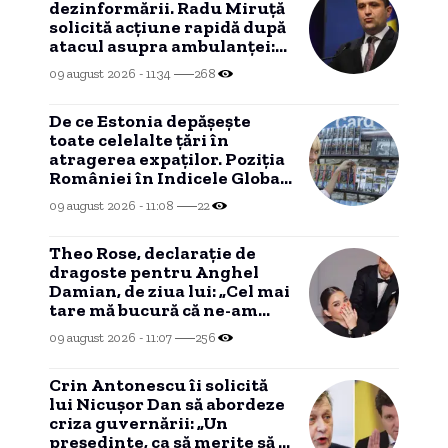
dezinformării. Radu Miruță
solicită acțiune rapidă după
atacul asupra ambulanței:
Minciuna online a
09 august 2026 - 11:34
268
transformat realitatea
stradală
De ce Estonia depășește
toate celelalte țări în
atragerea expaților. Poziția
României în Indicele Global
de Relocare.
09 august 2026 - 11:08
22
Theo Rose, declarație de
dragoste pentru Anghel
Damian, de ziua lui: „Cel mai
tare mă bucură că ne-am
potrivit”
09 august 2026 - 11:07
256
Crin Antonescu îi solicită
lui Nicușor Dan să abordeze
criza guvernării: „Un
președinte, ca să merite să îl