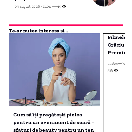
am, trebuie să poată”
09 august 2026 - 11:04
19
Te-ar putea interesa și...
Filmele c
Crăciunu
Premium
22 decembrie 2
338
Cum să îți pregătești pielea
pentru un eveniment de seară –
sfaturi de beauty pentru un ten