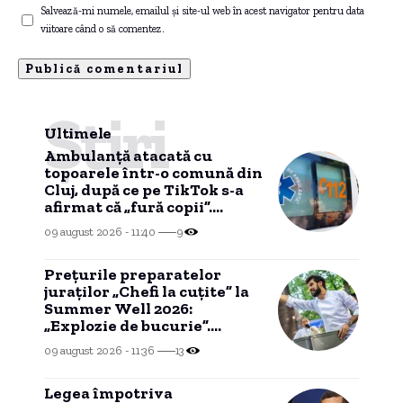
Salvează-mi numele, emailul și site-ul web în acest navigator pentru data
viitoare când o să comentez.
Știri
Ultimele
Ambulanță atacată cu
topoarele într-o comună din
Cluj, după ce pe TikTok s-a
afirmat că „fură copii”.
Șoferul a fost rănit.
09 august 2026 - 11:40
9
Prețurile preparatelor
juraților „Chefi la cuțite” la
Summer Well 2026:
„Explozie de bucurie”.
Opțiuni culinare disponibile
09 august 2026 - 11:36
13
în ultima zi de festival.
Legea împotriva