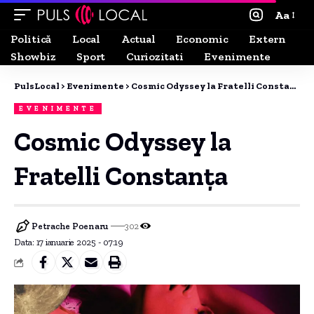
Aa
Politică
Local
Actual
Economic
Extern
Showbiz
Sport
Curiozitati
Evenimente
PulsLocal
>
Evenimente
>
Cosmic Odyssey la Fratelli Constanța
EVENIMENTE
Cosmic Odyssey la
Fratelli Constanța
Petrache Poenaru
302
Data: 17 ianuarie 2025 - 07:19