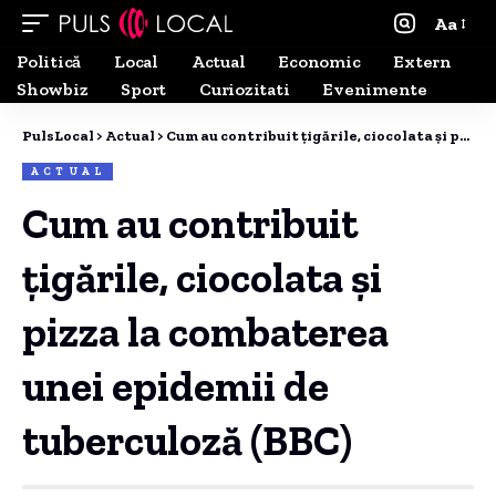
Aa
Politică
Local
Actual
Economic
Extern
Showbiz
Sport
Curiozitati
Evenimente
PulsLocal
>
Actual
>
Cum au contribuit țigările, ciocolata și pizza la combaterea unei epidemii de tuberculoză (BBC)
ACTUAL
Cum au contribuit
țigările, ciocolata și
pizza la combaterea
unei epidemii de
tuberculoză (BBC)