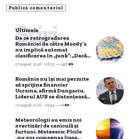
Știri
Ultimele
De ce retrogradarea
României de către Moody’s
nu implică automat
clasificarea în „junk”: „Dacă
contrazice Fitch, apare un
07 august 2026 - 08:55
346
split rating”
România nu își mai permite
să sprijine financiar
Ucraina, afirmă Dungaciu.
Liderul AUR se distanțează
de discursul lui Simion.
07 august 2026 - 08:44
8
Meteorologii au emis noi
avertizări de caniculă și
furtuni. Mateescu: Ploile
„nu vor compensa lipsa