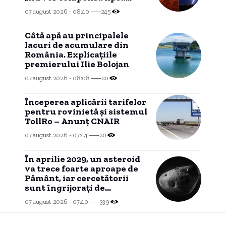
acută” de apă
07 august 2026 - 08:40
245
Câtă apă au principalele
lacuri de acumulare din
România. Explicațiile
premierului Ilie Bolojan
07 august 2026 - 08:08
20
Începerea aplicării tarifelor
pentru rovinietă și sistemul
TollRo – Anunț CNAIR
07 august 2026 - 07:44
20
În aprilie 2029, un asteroid
va trece foarte aproape de
Pământ, iar cercetătorii
sunt îngrijorați de
posibilele consecințe.
07 august 2026 - 07:40
339