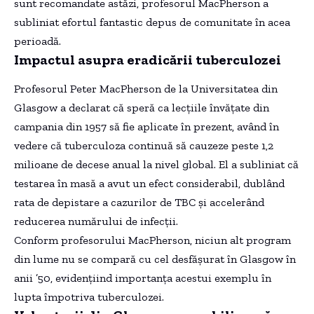
sunt recomandate astăzi, profesorul MacPherson a
subliniat efortul fantastic depus de comunitate în acea
perioadă.
Impactul asupra eradicării tuberculozei
Profesorul Peter MacPherson de la Universitatea din
Glasgow a declarat că speră ca lecțiile învățate din
campania din 1957 să fie aplicate în prezent, având în
vedere că tuberculoza continuă să cauzeze peste 1,2
milioane de decese anual la nivel global. El a subliniat că
testarea în masă a avut un efect considerabil, dublând
rata de depistare a cazurilor de TBC și accelerând
reducerea numărului de infecții.
Conform profesorului MacPherson, niciun alt program
din lume nu se compară cu cel desfășurat în Glasgow în
anii ’50, evidențiind importanța acestui exemplu în
lupta împotriva tuberculozei.