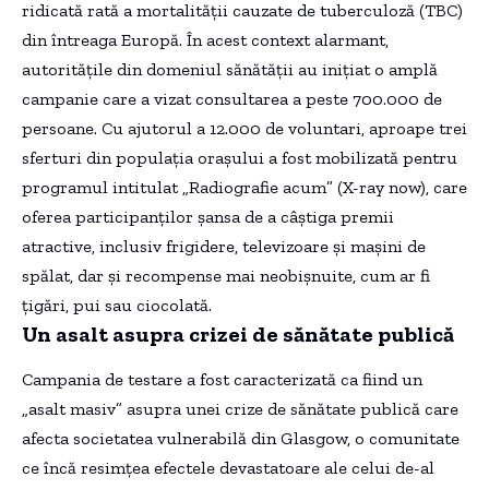
ridicată rată a mortalității cauzate de tuberculoză (TBC)
din întreaga Europă. În acest context alarmant,
autoritățile din domeniul sănătății au inițiat o amplă
campanie care a vizat consultarea a peste 700.000 de
persoane. Cu ajutorul a 12.000 de voluntari, aproape trei
sferturi din populația orașului a fost mobilizată pentru
programul intitulat „Radiografie acum” (X-ray now), care
oferea participanților șansa de a câștiga premii
atractive, inclusiv frigidere, televizoare și mașini de
spălat, dar și recompense mai neobișnuite, cum ar fi
țigări, pui sau ciocolată.
Un asalt asupra crizei de sănătate publică
Campania de testare a fost caracterizată ca fiind un
„asalt masiv” asupra unei crize de sănătate publică care
afecta societatea vulnerabilă din Glasgow, o comunitate
ce încă resimțea efectele devastatoare ale celui de-al