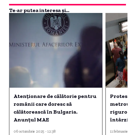
Te-ar putea interesa și...
Atenționare de călătorie pentru
Protest cu
românii care doresc să
metrou: v
călătorească în Bulgaria.
riguroase
Anunțul MAE
întârzie.
probleme
06 octombrie 2025 - 12:38
11 februarie 20