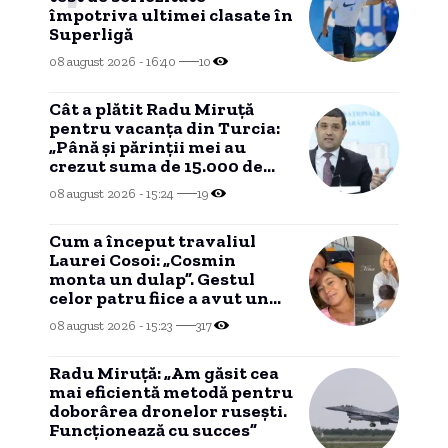
împotriva ultimei clasate în
Superligă
08 august 2026 - 16:40
10
Cât a plătit Radu Miruță
pentru vacanța din Turcia:
„Până și părinții mei au
crezut suma de 15.000 de
euro”
08 august 2026 - 15:24
19
Cum a început travaliul
Laurei Cosoi: „Cosmin
monta un dulap”. Gestul
celor patru fiice a avut un
impact profund asupra ei.
08 august 2026 - 15:23
317
Radu Miruță: „Am găsit cea
mai eficientă metodă pentru
doborârea dronelor rusești.
Funcționează cu succes”