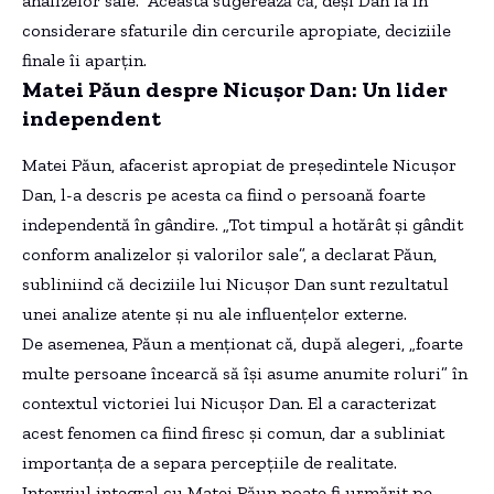
analizelor sale.” Aceasta sugerează că, deși Dan ia în
considerare sfaturile din cercurile apropiate, deciziile
finale îi aparțin.
Matei Păun despre Nicușor Dan: Un lider
independent
Matei Păun, afacerist apropiat de președintele Nicușor
Dan, l-a descris pe acesta ca fiind o persoană foarte
independentă în gândire. „Tot timpul a hotărât și gândit
conform analizelor și valorilor sale”, a declarat Păun,
subliniind că deciziile lui Nicușor Dan sunt rezultatul
unei analize atente și nu ale influențelor externe.
De asemenea, Păun a menționat că, după alegeri, „foarte
multe persoane încearcă să își asume anumite roluri” în
contextul victoriei lui Nicușor Dan. El a caracterizat
acest fenomen ca fiind firesc și comun, dar a subliniat
importanța de a separa percepțiile de realitate.
Interviul integral cu Matei Păun poate fi urmărit pe