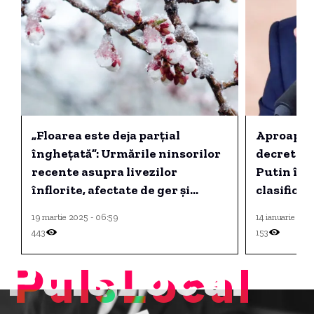
„Floarea este deja parțial
Aproape 
înghețată”: Urmările ninsorilor
decretele
recente asupra livezilor
Putin în 
înflorite, afectate de ger și
clasificat
zăpadă
19 martie 2025 - 06:59
14 ianuarie 2026
443
153
PulsLocal