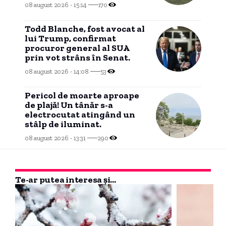
08 august 2026 - 15:14
170
Todd Blanche, fost avocat al
lui Trump, confirmat
procuror general al SUA
prin vot strâns în Senat.
08 august 2026 - 14:08
53
Pericol de moarte aproape
de plajă! Un tânăr s-a
electrocutat atingând un
stâlp de iluminat.
08 august 2026 - 13:31
290
Te-ar putea interesa și...