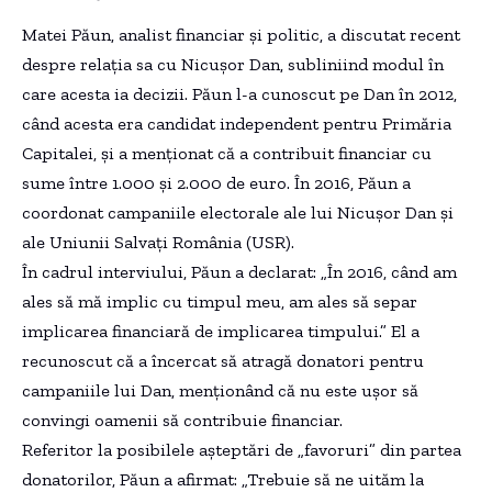
Matei Păun, analist financiar și politic, a discutat recent
despre relația sa cu Nicușor Dan, subliniind modul în
care acesta ia decizii. Păun l-a cunoscut pe Dan în 2012,
când acesta era candidat independent pentru Primăria
Capitalei, și a menționat că a contribuit financiar cu
sume între 1.000 și 2.000 de euro. În 2016, Păun a
coordonat campaniile electorale ale lui Nicușor Dan și
ale Uniunii Salvați România (USR).
În cadrul interviului, Păun a declarat: „În 2016, când am
ales să mă implic cu timpul meu, am ales să separ
implicarea financiară de implicarea timpului.” El a
recunoscut că a încercat să atragă donatori pentru
campaniile lui Dan, menționând că nu este ușor să
convingi oamenii să contribuie financiar.
Referitor la posibilele așteptări de „favoruri” din partea
donatorilor, Păun a afirmat: „Trebuie să ne uităm la