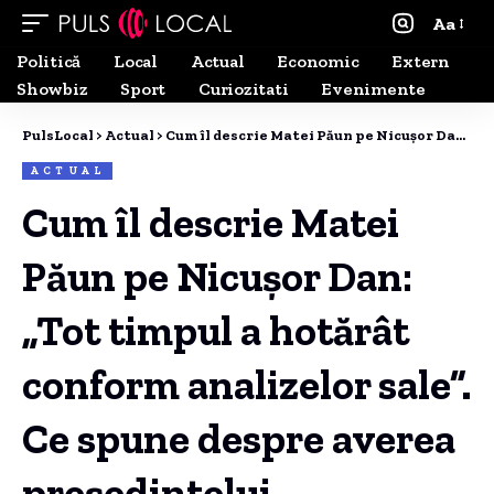
Aa
Politică
Local
Actual
Economic
Extern
Showbiz
Sport
Curiozitati
Evenimente
PulsLocal
>
Actual
>
Cum îl descrie Matei Păun pe Nicușor Dan: „Tot timpul a hotărât conform analizelor sale”. Ce spune despre averea președintelui
ACTUAL
Cum îl descrie Matei
Păun pe Nicușor Dan:
„Tot timpul a hotărât
conform analizelor sale”.
Ce spune despre averea
președintelui