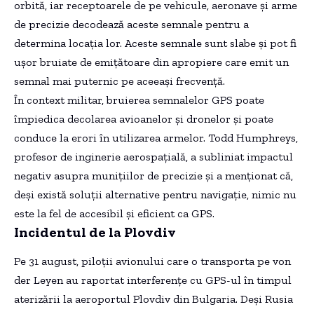
orbită, iar receptoarele de pe vehicule, aeronave și arme
de precizie decodează aceste semnale pentru a
determina locația lor. Aceste semnale sunt slabe și pot fi
ușor bruiate de emițătoare din apropiere care emit un
semnal mai puternic pe aceeași frecvență.
În context militar, bruierea semnalelor GPS poate
împiedica decolarea avioanelor și dronelor și poate
conduce la erori în utilizarea armelor. Todd Humphreys,
profesor de inginerie aerospațială, a subliniat impactul
negativ asupra munițiilor de precizie și a menționat că,
deși există soluții alternative pentru navigație, nimic nu
este la fel de accesibil și eficient ca GPS.
Incidentul de la Plovdiv
Pe 31 august, piloții avionului care o transporta pe von
der Leyen au raportat interferențe cu GPS-ul în timpul
aterizării la aeroportul Plovdiv din Bulgaria. Deși Rusia