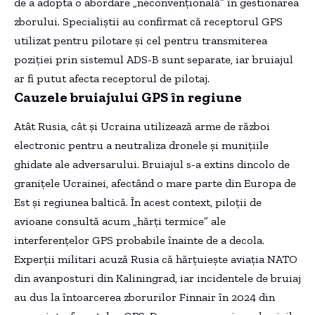
de a adopta o abordare „neconvențională” în gestionarea
zborului. Specialiștii au confirmat că receptorul GPS
utilizat pentru pilotare și cel pentru transmiterea
poziției prin sistemul ADS-B sunt separate, iar bruiajul
ar fi putut afecta receptorul de pilotaj.
Cauzele bruiajului GPS în regiune
Atât Rusia, cât și Ucraina utilizează arme de război
electronic pentru a neutraliza dronele și munițiile
ghidate ale adversarului. Bruiajul s-a extins dincolo de
granițele Ucrainei, afectând o mare parte din Europa de
Est și regiunea baltică. În acest context, piloții de
avioane consultă acum „hărți termice” ale
interferențelor GPS probabile înainte de a decola.
Experții militari acuză Rusia că hărțuiește aviația NATO
din avanposturi din Kaliningrad, iar incidentele de bruiaj
au dus la întoarcerea zborurilor Finnair în 2024 din