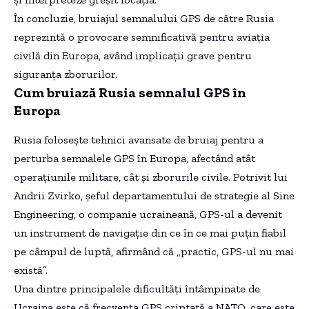
În concluzie, bruiajul semnalului GPS de către Rusia
reprezintă o provocare semnificativă pentru aviația
civilă din Europa, având implicații grave pentru
siguranța zborurilor.
Cum bruiază Rusia semnalul GPS în
Europa
Rusia folosește tehnici avansate de bruiaj pentru a
perturba semnalele GPS în Europa, afectând atât
operațiunile militare, cât și zborurile civile. Potrivit lui
Andrii Zvirko, șeful departamentului de strategie al Sine
Engineering, o companie ucraineană, GPS-ul a devenit
un instrument de navigație din ce în ce mai puțin fiabil
pe câmpul de luptă, afirmând că „practic, GPS-ul nu mai
există”.
Una dintre principalele dificultăți întâmpinate de
Ucraina este că frecvența GPS criptată a NATO, care este