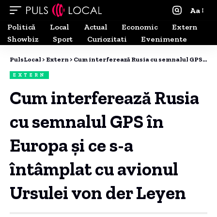
Aa
Politică
Local
Actual
Economic
Extern
Showbiz
Sport
Curiozitati
Evenimente
PulsLocal
>
Extern
>
Cum interferează Rusia cu semnalul GPS în Europa și ce s-a întâmplat cu avionul Ursulei von der Leyen
EXTERN
Cum interferează Rusia
cu semnalul GPS în
Europa și ce s-a
întâmplat cu avionul
Ursulei von der Leyen