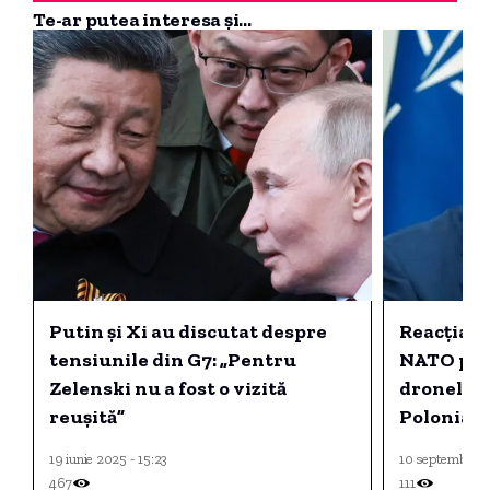
Te-ar putea interesa și...
Putin și Xi au discutat despre
Reacția a
tensiunile din G7: „Pentru
NATO pri
Zelenski nu a fost o vizită
dronelor 
reușită”
Polonia
19 iunie 2025 - 15:23
10 septembrie 
467
111