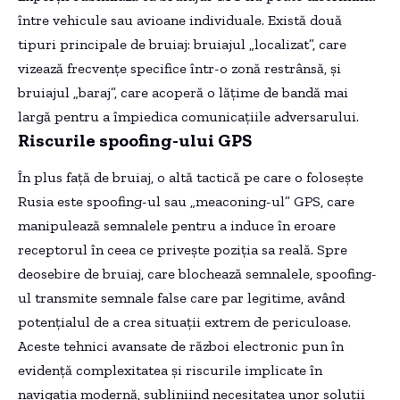
între vehicule sau avioane individuale. Există două
tipuri principale de bruiaj: bruiajul „localizat”, care
vizează frecvențe specifice într-o zonă restrânsă, și
bruiajul „baraj”, care acoperă o lățime de bandă mai
largă pentru a împiedica comunicațiile adversarului.
Riscurile spoofing-ului GPS
În plus față de bruiaj, o altă tactică pe care o folosește
Rusia este spoofing-ul sau „meaconing-ul” GPS, care
manipulează semnalele pentru a induce în eroare
receptorul în ceea ce privește poziția sa reală. Spre
deosebire de bruiaj, care blochează semnalele, spoofing-
ul transmite semnale false care par legitime, având
potențialul de a crea situații extrem de periculoase.
Aceste tehnici avansate de război electronic pun în
evidență complexitatea și riscurile implicate în
navigația modernă, subliniind necesitatea unor soluții