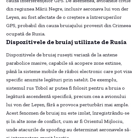
cauza interferențelor GPS. De asemenea, avioanele civile
din regiunea Mării Negre, inclusiv aeronava lui von der
Leyen, au fost afectate de o creștere a întreruperilor
GPS, probabil din cauza bruiajului provenit din Crimeea
ocupată de Rusia.
Dispozitivele de bruiaj utilizate de Rusia
Dispozitivele de bruiaj rusești variază de la antene
parabolice masive, capabile să acopere zone extinse,
până la sisteme mobile de război electronic care pot viza
specific anumite legături prin satelit. De exemplu,
sistemul rus Tobol ar putea fi folosit pentru a bruia o
legătură ascendentă specifică, precum cea a avionului
lui von der Leyen, fără a provoca perturbări mai ample.
Acest fenomen de bruiaj nu este izolat, înregistrându-se
și în alte zone de conflict, cum ar fi Orientul Mijlociu,
unde atacurile de spoofing au determinat aeronavele să-
și interpreteze greșit locația.