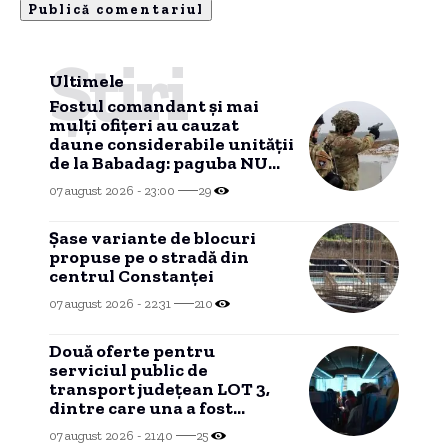
Știri
Ultimele
Fostul comandant și mai
mulți ofițeri au cauzat
daune considerabile unității
de la Babadag: paguba NU
mai poate fi recuperată
07 august 2026 - 23:00
29
dintr-un motiv
HALUCINANT!
Șase variante de blocuri
propuse pe o stradă din
centrul Constanței
07 august 2026 - 22:31
210
Două oferte pentru
serviciul public de
transport județean LOT 3,
dintre care una a fost
declarată INADMISIBILĂ
07 august 2026 - 21:40
25