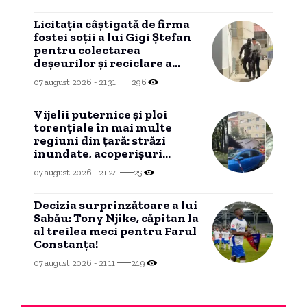
Licitația câștigată de firma
fostei soții a lui Gigi Ștefan
pentru colectarea
deșeurilor și reciclare a
ajuns în instanță
07 august 2026 - 21:31
296
Vijelii puternice și ploi
torențiale în mai multe
regiuni din țară: străzi
inundate, acoperișuri
smulse și zeci de mașini
07 august 2026 - 21:24
25
avariate
Decizia surprinzătoare a lui
Sabău: Tony Njike, căpitan la
al treilea meci pentru Farul
Constanța!
07 august 2026 - 21:11
249