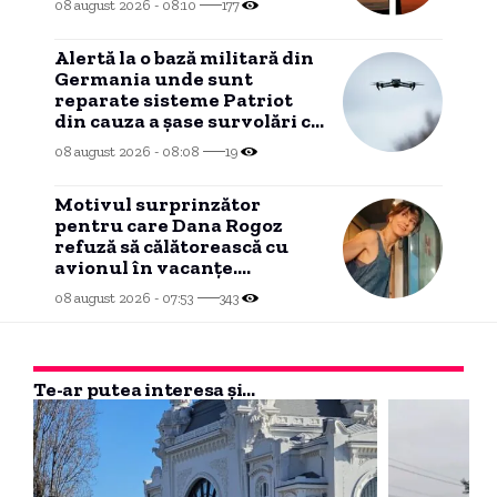
08 august 2026 - 08:10
177
Alertă la o bază militară din
Germania unde sunt
reparate sisteme Patriot
din cauza a șase survolări cu
drone neidentificate.
08 august 2026 - 08:08
19
Motivul surprinzător
pentru care Dana Rogoz
refuză să călătorească cu
avionul în vacanțe.
Activitățile copiilor ei în
08 august 2026 - 07:53
343
tren.
Te-ar putea interesa și...