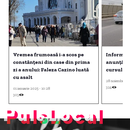
Vremea frumoasă i-a scos pe
Informare
constănțeni din case din prima
anunță pol
zi a anului: Faleza Cazino luată
cursul no
cu asalt
28 noiembrie 20
324
01 ianuarie 2025 - 10:28
303
PulsLocal