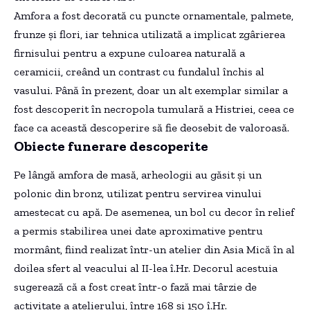
Amfora a fost decorată cu puncte ornamentale, palmete,
frunze și flori, iar tehnica utilizată a implicat zgârierea
firnisului pentru a expune culoarea naturală a
ceramicii, creând un contrast cu fundalul închis al
vasului. Până în prezent, doar un alt exemplar similar a
fost descoperit în necropola tumulară a Histriei, ceea ce
face ca această descoperire să fie deosebit de valoroasă.
Obiecte funerare descoperite
Pe lângă amfora de masă, arheologii au găsit și un
polonic din bronz, utilizat pentru servirea vinului
amestecat cu apă. De asemenea, un bol cu decor în relief
a permis stabilirea unei date aproximative pentru
mormânt, fiind realizat într-un atelier din Asia Mică în al
doilea sfert al veacului al II-lea î.Hr. Decorul acestuia
sugerează că a fost creat într-o fază mai târzie de
activitate a atelierului, între 168 și 150 î.Hr.