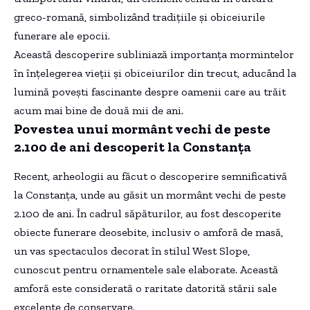
greco-romană, simbolizând tradițiile și obiceiurile
funerare ale epocii.
Această descoperire subliniază importanța mormintelor
în înțelegerea vieții și obiceiurilor din trecut, aducând la
lumină povești fascinante despre oamenii care au trăit
acum mai bine de două mii de ani.
Povestea unui mormânt vechi de peste
2.100 de ani descoperit la Constanța
Recent, arheologii au făcut o descoperire semnificativă
la Constanța, unde au găsit un mormânt vechi de peste
2.100 de ani. În cadrul săpăturilor, au fost descoperite
obiecte funerare deosebite, inclusiv o amforă de masă,
un vas spectaculos decorat în stilul West Slope,
cunoscut pentru ornamentele sale elaborate. Această
amforă este considerată o raritate datorită stării sale
excelente de conservare.