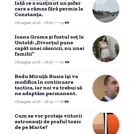
Iată ce a susținut un șofer
care a rămas fără permis la
Constanța.
08 august 2026 - 08:40
19
Ioana Grama și fostul soț la
Untold: „Divorțul pune
capăt unei căsnicii, nu unei
familii”
08 august 2026 - 08:36
20
Radu Miruță: Rusia își va
modifica în continuare
tactica, iar noi va trebui să
ne adaptăm permanent.
08 august 2026 - 08:24
18
Cum se vor proteja viitorii
astronauți de praful toxic
de pe Marte?