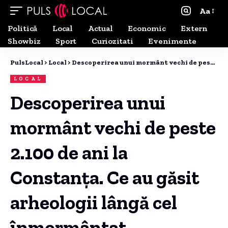
Aa
Politică
Local
Actual
Economic
Extern
Showbiz
Sport
Curiozitati
Evenimente
PulsLocal
>
Local
>
Descoperirea unui mormânt vechi de peste 2.100 de ani la Constanța. Ce au găsit arheologii lângă cel înmormântat.
LOCAL
Descoperirea unui
mormânt vechi de peste
2.100 de ani la
Constanța. Ce au găsit
arheologii lângă cel
înmormântat.