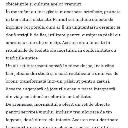
obiceiurile și cultura acelor vremuri.
În mormânt au fost găsite numeroase artefacte, grupate
în trei seturi distincte. Primul set include obiecte de
îngrijire corporală, cum ar fi un unguentariu ceramic și
două strigilii de fier, utilizate pentru curățarea pielii cu
amestecuri de ulei și nisip. Acestea erau folosite în
ritualurile de toaletă ale mortului, în conformitate cu
tradițiile antice.
Un alt set interesant constă în piese de joc, incluzând
trei jetoane din sticlă și o bază reutilizată a unui vas de
bronz, transformată într-un păhăruț pentru zaruri.
Aceasta sugerează că jocurile erau o parte integrantă
din viața cotidiană a celor din antichitate.
De asemenea, mormântul a oferit un set de obiecte
pentru servirea vinului, inclusiv trei ulcioare de tip
lagynos, două dintre ele intacte. Acestea erau destinate
transportului vinului, un element central în cultura