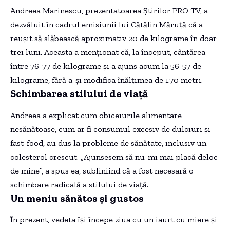
Andreea Marinescu, prezentatoarea Știrilor PRO TV, a
dezvăluit în cadrul emisiunii lui Cătălin Măruță că a
reușit să slăbească aproximativ 20 de kilograme în doar
trei luni. Aceasta a menționat că, la început, cântărea
între 76-77 de kilograme și a ajuns acum la 56-57 de
kilograme, fără a-și modifica înălțimea de 1.70 metri.
Schimbarea stilului de viață
Andreea a explicat cum obiceiurile alimentare
nesănătoase, cum ar fi consumul excesiv de dulciuri și
fast-food, au dus la probleme de sănătate, inclusiv un
colesterol crescut. „Ajunsesem să nu-mi mai placă deloc
de mine”, a spus ea, subliniind că a fost necesară o
schimbare radicală a stilului de viață.
Un meniu sănătos și gustos
În prezent, vedeta își începe ziua cu un iaurt cu miere și