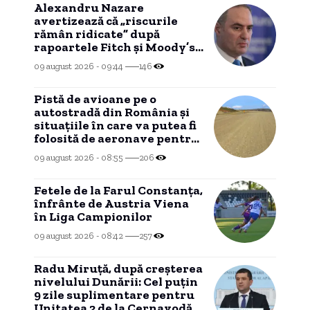
Alexandru Nazare
avertizează că „riscurile
rămân ridicate” după
rapoartele Fitch și Moody’s:
„Nu a fost o perioadă simplă”
09 august 2026 - 09:44
146
Pistă de avioane pe o
autostradă din România și
situațiile în care va putea fi
folosită de aeronave pentru
aterizare.
09 august 2026 - 08:55
206
Fetele de la Farul Constanța,
înfrânte de Austria Viena
în Liga Campionilor
09 august 2026 - 08:42
257
Radu Miruță, după creșterea
nivelului Dunării: Cel puțin
9 zile suplimentare pentru
Unitatea 2 de la Cernavodă