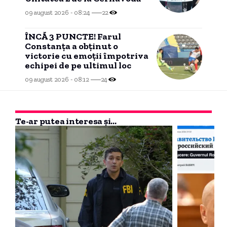
09 august 2026 - 08:24
22
ÎNCĂ 3 PUNCTE! Farul
Constanța a obținut o
victorie cu emoții împotriva
echipei de pe ultimul loc
09 august 2026 - 08:12
24
Te-ar putea interesa și...