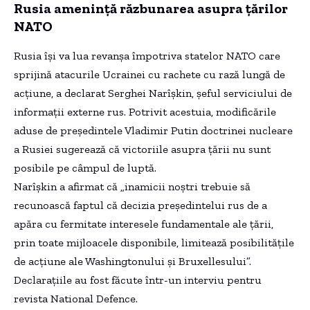
Rusia amenință răzbunarea asupra țărilor
NATO
Rusia își va lua revanșa împotriva statelor NATO care
sprijină atacurile Ucrainei cu rachete cu rază lungă de
acțiune, a declarat Serghei Narîșkin, șeful serviciului de
informații externe rus. Potrivit acestuia, modificările
aduse de președintele Vladimir Putin doctrinei nucleare
a Rusiei sugerează că victoriile asupra țării nu sunt
posibile pe câmpul de luptă.
Narîșkin a afirmat că „inamicii noștri trebuie să
recunoască faptul că decizia președintelui rus de a
apăra cu fermitate interesele fundamentale ale țării,
prin toate mijloacele disponibile, limitează posibilitățile
de acțiune ale Washingtonului și Bruxellesului”.
Declarațiile au fost făcute într-un interviu pentru
revista National Defence.