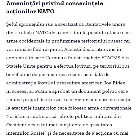
Amenințări privind consecințele
acțiunilor NATO
Șeful spionajului rus a avertizat că „tentativele unora
dintre aliații NATO de a contribui la posibile atacuri cu
arme occidentale în profunzimea teritoriului rusesc nu
vor rămâne fără răspuns”. Această declarație vine în
contextul în care Ucraina a folosit rachete ATACMS din
Statele Unite pentru a efectua lovituri pe teritoriul rus,
beneficiind de permisiunea recent acordată de
administrația fostului președinte american Joe Biden.
În aceeași zi, Putin a aprobat un document politic care
reduce pragul de utilizare a armelor nucleare ca reacție
la atacurile inamicilor care folosesc arme convenționale.
Narîșkin a subliniat că „elitele politico-militare din
Occident devin tot mai conștiente de gravitatea
intențiilor Rusiei” și de necesitatea de a acționa cu mai