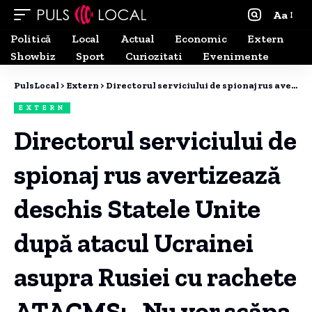
Aa
Politică
Local
Actual
Economic
Extern
Showbiz
Sport
Curiozitati
Evenimente
PulsLocal
>
Extern
>
Directorul serviciului de spionaj rus avertizează deschis Statele Unite după atacul Ucrainei asupra Rusiei cu rachete ATACMS: „Nu vor scăpa nepedepsite”.
EXTERN
Directorul serviciului de
spionaj rus avertizează
deschis Statele Unite
după atacul Ucrainei
asupra Rusiei cu rachete
ATACMS: „Nu vor scăpa