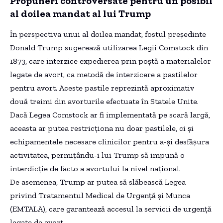
Propuneri controversate pentru un posibil
al doilea mandat al lui Trump
În perspectiva unui al doilea mandat, fostul președinte
Donald Trump sugerează utilizarea Legii Comstock din
1873, care interzice expedierea prin poștă a materialelor
legate de avort, ca metodă de interzicere a pastilelor
pentru avort. Aceste pastile reprezintă aproximativ
două treimi din avorturile efectuate în Statele Unite.
Dacă Legea Comstock ar fi implementată pe scară largă,
aceasta ar putea restricționa nu doar pastilele, ci și
echipamentele necesare clinicilor pentru a-și desfășura
activitatea, permițându-i lui Trump să impună o
interdicție de facto a avortului la nivel național.
De asemenea, Trump ar putea să slăbească Legea
privind Tratamentul Medical de Urgență și Munca
(EMTALA), care garantează accesul la servicii de urgență
legate de avort.