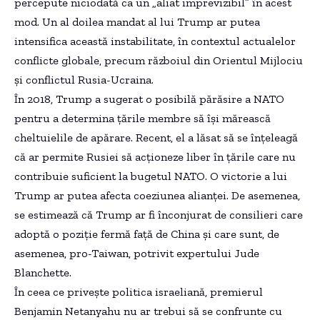
percepute niciodată ca un „aliat imprevizibil” în acest
mod. Un al doilea mandat al lui Trump ar putea
intensifica această instabilitate, în contextul actualelor
conflicte globale, precum războiul din Orientul Mijlociu
și conflictul Rusia-Ucraina.
În 2018, Trump a sugerat o posibilă părăsire a NATO
pentru a determina țările membre să își mărească
cheltuielile de apărare. Recent, el a lăsat să se înțeleagă
că ar permite Rusiei să acționeze liber în țările care nu
contribuie suficient la bugetul NATO. O victorie a lui
Trump ar putea afecta coeziunea alianței. De asemenea,
se estimează că Trump ar fi înconjurat de consilieri care
adoptă o poziție fermă față de China și care sunt, de
asemenea, pro-Taiwan, potrivit expertului Jude
Blanchette.
În ceea ce privește politica israeliană, premierul
Benjamin Netanyahu nu ar trebui să se confrunte cu