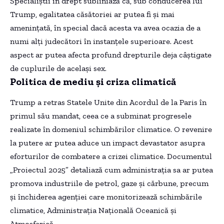
Specialiștii în drept subliniază că, sub conducerea lui
Trump, egalitatea căsătoriei ar putea fi și mai
amenințată, în special dacă acesta va avea ocazia de a
numi alți judecători în instanțele superioare. Acest
aspect ar putea afecta profund drepturile deja câștigate
de cuplurile de același sex.
Politica de mediu și criza climatică
Trump a retras Statele Unite din Acordul de la Paris în
primul său mandat, ceea ce a subminat progresele
realizate în domeniul schimbărilor climatice. O revenire
la putere ar putea aduce un impact devastator asupra
eforturilor de combatere a crizei climatice. Documentul
„Proiectul 2025” detaliază cum administrația sa ar putea
promova industriile de petrol, gaze și cărbune, precum
și închiderea agenției care monitorizează schimbările
climatice, Administrația Națională Oceanică și
Atmosferică.