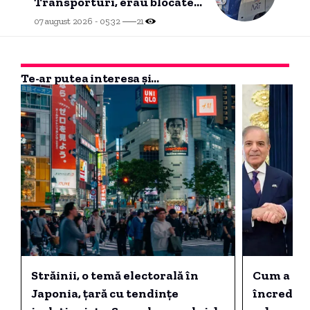
Transporturi, erau blocate
între buruieni”
07 august 2026 - 05:32
21
Te-ar putea interesa și...
Străinii, o temă electorală în
Cum a câș
Japonia, țară cu tendințe
încredere