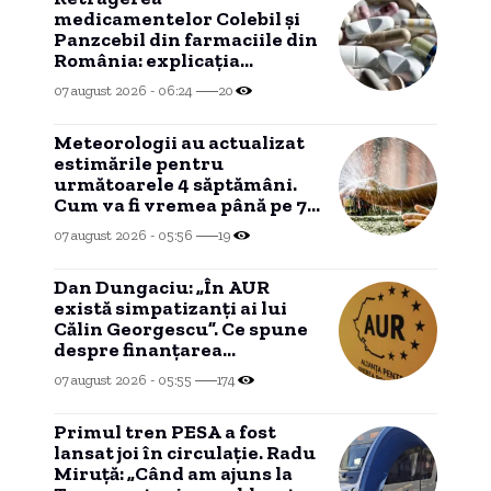
medicamentelor Colebil și
Panzcebil din farmaciile din
România: explicația
Agenției Naționale a
07 august 2026 - 06:24
20
Medicamentului.
Meteorologii au actualizat
estimările pentru
următoarele 4 săptămâni.
Cum va fi vremea până pe 7
septembrie
07 august 2026 - 05:56
19
Dan Dungaciu: „În AUR
există simpatizanți ai lui
Călin Georgescu”. Ce spune
despre finanțarea
manifestațiilor fostului
07 august 2026 - 05:55
174
candidat
Primul tren PESA a fost
lansat joi în circulație. Radu
Miruță: „Când am ajuns la