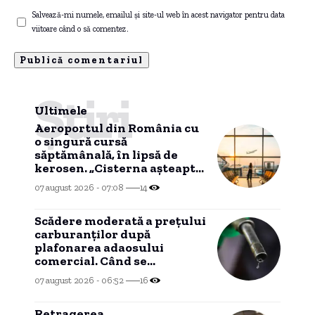
Salvează-mi numele, emailul și site-ul web în acest navigator pentru data
viitoare când o să comentez.
Știri
Ultimele
Aeroportul din România cu
o singură cursă
săptămânală, în lipsă de
kerosen. „Cisterna așteaptă
la Năvodari”
07 august 2026 - 07:08
14
Scădere moderată a prețului
carburanților după
plafonarea adaosului
comercial. Când se
preconizează o nouă
07 august 2026 - 06:52
16
ieftinire?
Retragerea