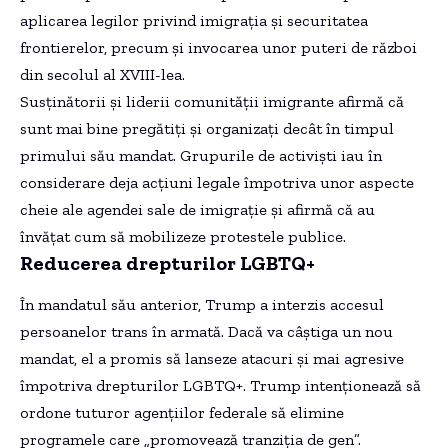
aplicarea legilor privind imigrația și securitatea
frontierelor, precum și invocarea unor puteri de război
din secolul al XVIII-lea.
Susținătorii și liderii comunității imigrante afirmă că
sunt mai bine pregătiți și organizați decât în timpul
primului său mandat. Grupurile de activiști iau în
considerare deja acțiuni legale împotriva unor aspecte
cheie ale agendei sale de imigrație și afirmă că au
învățat cum să mobilizeze protestele publice.
Reducerea drepturilor LGBTQ+
În mandatul său anterior, Trump a interzis accesul
persoanelor trans în armată. Dacă va câștiga un nou
mandat, el a promis să lanseze atacuri și mai agresive
împotriva drepturilor LGBTQ+. Trump intenționează să
ordone tuturor agențiilor federale să elimine
programele care „promovează tranziția de gen”.