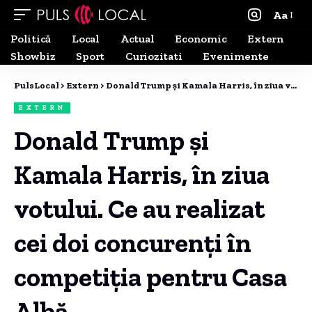
Aa
Politică
Local
Actual
Economic
Extern
Showbiz
Sport
Curiozitati
Evenimente
PulsLocal
>
Extern
>
Donald Trump și Kamala Harris, în ziua votului. Ce au realizat cei doi concurenți în competiția pentru Casa Albă
EXTERN
Donald Trump și
Kamala Harris, în ziua
votului. Ce au realizat
cei doi concurenți în
competiția pentru Casa
Albă