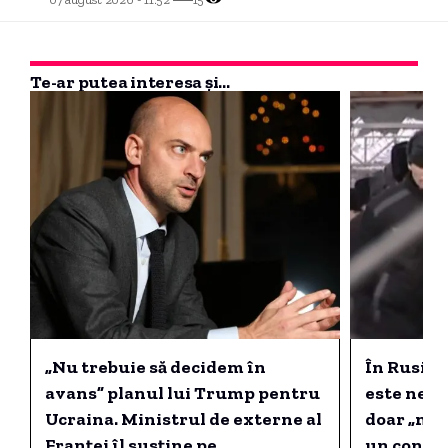
Te-ar putea interesa și...
„Nu trebuie să decidem în
În Rusia,
avans” planul lui Trump pentru
este nega
Ucraina. Ministrul de externe al
doar „măs
Franței îl susține pe
un consil