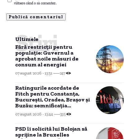
viitoare când o să comentez.
Știri
Ultimele
Fără restricții pentru
populație: Guvernul a
aprobat noile măsuri de
consum al energiei
07 august 2026 - 13:51
247
Ratingurile acordate de
Fitch pentru Constanța,
București, Oradea, Brașov și
Buzău: semnificația
acestora și relația cu
07 august 2026 - 13:44
335
ratingul de țară.
PSD îi solicită lui Bolojan să
sprijine la Bruxelles