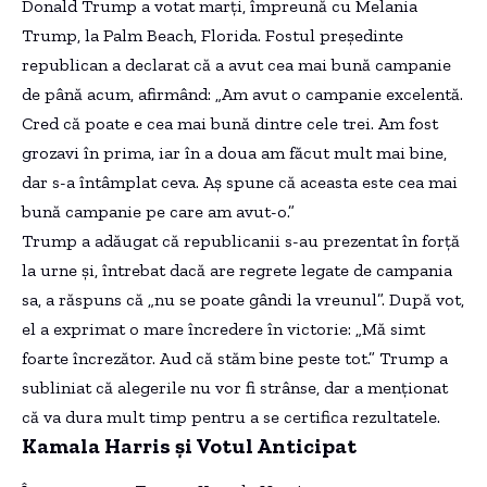
Donald Trump a votat marți, împreună cu Melania
Trump, la Palm Beach, Florida. Fostul președinte
republican a declarat că a avut cea mai bună campanie
de până acum, afirmând: „Am avut o campanie excelentă.
Cred că poate e cea mai bună dintre cele trei. Am fost
grozavi în prima, iar în a doua am făcut mult mai bine,
dar s-a întâmplat ceva. Aș spune că aceasta este cea mai
bună campanie pe care am avut-o.”
Trump a adăugat că republicanii s-au prezentat în forță
la urne și, întrebat dacă are regrete legate de campania
sa, a răspuns că „nu se poate gândi la vreunul”. După vot,
el a exprimat o mare încredere în victorie: „Mă simt
foarte încrezător. Aud că stăm bine peste tot.” Trump a
subliniat că alegerile nu vor fi strânse, dar a menționat
că va dura mult timp pentru a se certifica rezultatele.
Kamala Harris și Votul Anticipat