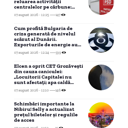
reluarea activității
centralelor pe cărbune:
„România nu poate fi lăsată
07 august 2026 - 12:25
147
în întuneric”
Cum profită Bulgaria de
criza generată de nivelul
scăzut al Dunării.
Exporturile de energie au
atins niveluri record.
07 august 2026 - 12:24
339
Elcen a oprit CET Grozăveşti
din cauza caniculei:
„Locuitorii Capitalei nu
sunt afectați; apa caldă
menajeră este asigurată”
07 august 2026 - 12:10
146
Schimbări importante la
Nibiru! Selly a actualizat
prețul biletelor și regulile
de acces
07 august 2026 - 11:52
15