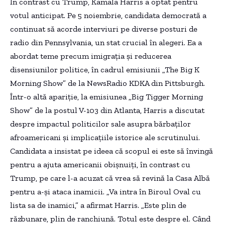
În contrast cu Trump, Kamala Harris a optat pentru
votul anticipat. Pe 5 noiembrie, candidata democrată a
continuat să acorde interviuri pe diverse posturi de
radio din Pennsylvania, un stat crucial în alegeri. Ea a
abordat teme precum imigrația și reducerea
disensiunilor politice, în cadrul emisiunii „The Big K
Morning Show” de la NewsRadio KDKA din Pittsburgh.
Într-o altă apariție, la emisiunea „Big Tigger Morning
Show” de la postul V-103 din Atlanta, Harris a discutat
despre impactul politicilor sale asupra bărbaților
afroamericani și implicațiile istorice ale scrutinului.
Candidata a insistat pe ideea că scopul ei este să învingă
pentru a ajuta americanii obișnuiți, în contrast cu
Trump, pe care l-a acuzat că vrea să revină la Casa Albă
pentru a-și ataca inamicii. „Va intra în Biroul Oval cu
lista sa de inamici,” a afirmat Harris. „Este plin de
răzbunare, plin de ranchiună. Totul este despre el. Când