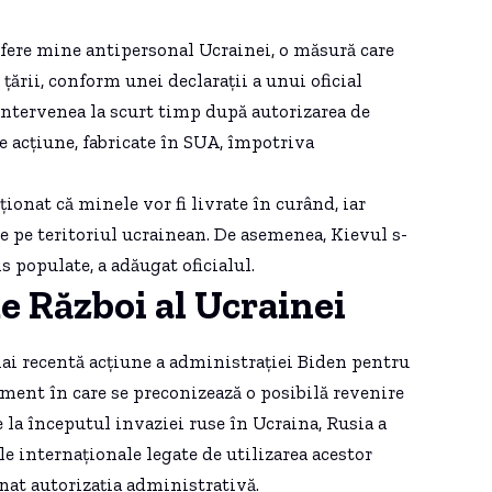
 ofere mine antipersonal Ucrainei, o măsură care
țării, conform unei declarații a unui oficial
intervenea la scurt timp după autorizarea de
de acțiune, fabricate în SUA, împotriva
ionat că minele vor fi livrate în curând, iar
te pe teritoriul ucrainean. De asemenea, Kievul s-
 populate, a adăugat oficialul.
e Război al Ucrainei
ai recentă acțiune a administrației Biden pentru
oment în care se preconizează o posibilă revenire
 la începutul invaziei ruse în Ucraina, Rusia a
e internaționale legate de utilizarea acestor
unat autorizația administrativă.