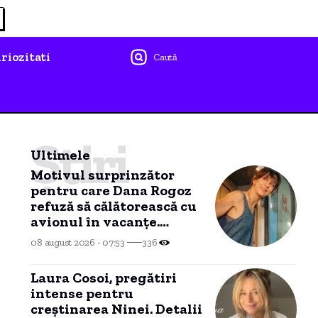
riozitati
Caută
Știri
Ultimele
Motivul surprinzător
pentru care Dana Rogoz
refuză să călătorească cu
avionul în vacanțe.
Activitățile copiilor ei în
08 august 2026 - 07:53
336
tren.
Laura Cosoi, pregătiri
intense pentru
creștinarea Ninei. Detalii