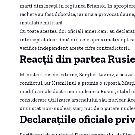
marți dimineață în regiunea Briansk, în apropierea
rachete au fost doborâte, iar una a provocat daun
instalație militară.
Cu toate acestea, doi oficiali americani au declara
interceptat doar două din cele aproximativ opt ra
verifice independent aceste cifre contradictorii.
Reacții din partea Rusie
Ministrul rus de externe, Serghei Lavrov, a acuzat
conflictul, iar Kremlinul a promis o ripostă. Marț
modificări ale doctrinei nucleare a Rusiei, stabilin
considerare utilizarea arsenalului său nuclear. Ac
unui stat non-nuclear, susținut de o putere nuclear
Declarațiile oficiale pr
Purtătorul de cuvânt al Departamentului de Stat 