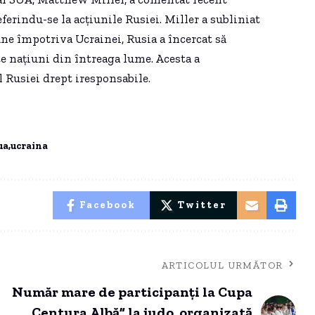
ferindu-se la acțiunile Rusiei. Miller a subliniat
une împotriva Ucrainei, Rusia a încercat să
te națiuni din întreaga lume. Acesta a
 Rusiei drept iresponsabile.
ua
ucraina
Facebook
Twitter
ARTICOLUL URMĂTOR
Număr mare de participanți la Cupa
„Centura Albă” la judo, organizată