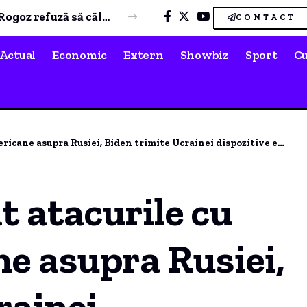
Laura Cosoi, pregătiri intense pentru creștinarea Ninei. Detalii despre locația și data botezului
CONTACT
Actual
Economic
Extern
Showbiz
Sport
Cu
ra Rusiei, Biden trimite Ucrainei dispozitive explozive de tip antipersonal.
t atacurile cu
e asupra Rusiei,
rainei