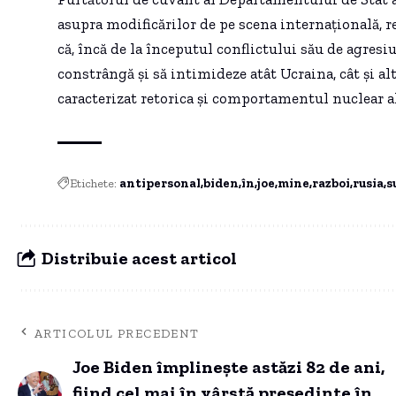
asupra modificărilor de pe scena internațională, re
că, încă de la începutul conflictului său de agresi
constrângă și să intimideze atât Ucraina, cât și al
caracterizat retorica și comportamentul nuclear al
Etichete:
antipersonal
biden
în
joe
mine
razboi
rusia
s
Distribuie acest articol
ARTICOLUL PRECEDENT
Joe Biden împlinește astăzi 82 de ani,
fiind cel mai în vârstă președinte în