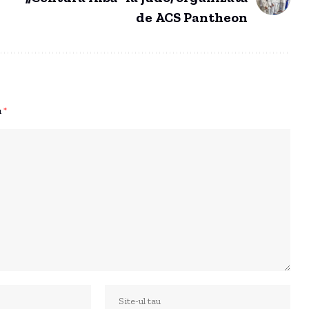
de ACS Pantheon
u
*