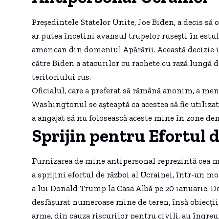
Președintele Statelor Unite, Joe Biden, a decis să
ar putea încetini avansul trupelor rusești în estul 
american din domeniul Apărării. Această decizie 
către Biden a atacurilor cu rachete cu rază lungă 
teritoriului rus.
Oficialul, care a preferat să rămână anonim, a menț
Washingtonul se așteaptă ca acestea să fie utiliza
a angajat să nu folosească aceste mine în zone dens
Sprijin pentru Efortul d
Furnizarea de mine antipersonal reprezintă cea m
a sprijini efortul de război al Ucrainei, într-un m
a lui Donald Trump la Casa Albă pe 20 ianuarie. De
desfășurat numeroase mine de teren, însă obiecțiil
arme, din cauza riscurilor pentru civili, au îngre