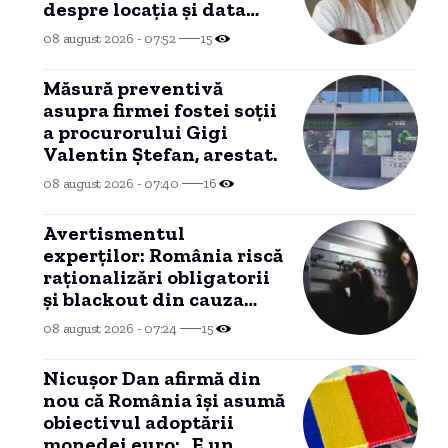
despre locația și data
botezului
08 august 2026 - 07:52
15
Măsură preventivă
asupra firmei fostei soții
a procurorului Gigi
Valentin Ștefan, arestat.
08 august 2026 - 07:40
16
Avertismentul
experților: România riscă
raționalizări obligatorii
și blackout din cauza
lipsei investițiilor. Apel
08 august 2026 - 07:24
15
către ANRE
Nicușor Dan afirmă din
nou că România își asumă
obiectivul adoptării
monedei euro: „E un