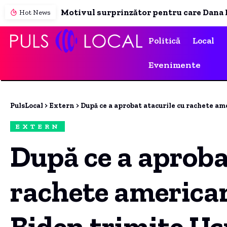
Hot News
Politică
Local
Evenimente
PulsLocal
>
Extern
>
După ce a aprobat atacurile cu rachete americane asup
EXTERN
După ce a aproba
rachete american
Biden trimite Uc