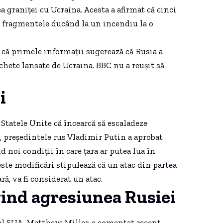
 graniței cu Ucraina. Acesta a afirmat că cinci
e, fragmentele ducând la un incendiu la o
t că primele informații sugerează că Rusia a
chete lansate de Ucraina. BBC nu a reușit să
i
 Statele Unite că încearcă să escaladeze
i, președintele rus Vladimir Putin a aprobat
d noi condiții în care țara ar putea lua în
este modificări stipulează că un atac din partea
ă, va fi considerat un atac.
ivind agresiunea Rusiei
al SUA, Matthew Miller, a comentat recent