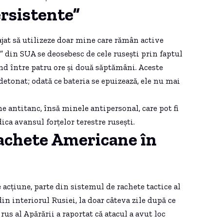
rsistente”
jat să utilizeze doar mine care rămân active
 din SUA se deosebesc de cele rusești prin faptul
ind între patru ore și două săptămâni. Aceste
 detonat; odată ce bateria se epuizează, ele nu mai
antitanc, însă minele antipersonal, care pot fi
ca avansul forțelor terestre rusești.
achete Americane în
 acțiune, parte din sistemul de rachete tactice al
in interiorul Rusiei, la doar câteva zile după ce
rus al Apărării a raportat că atacul a avut loc