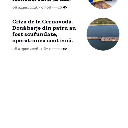
proces de durată care
08 august 2026 - 07:08
16
trebuie prioritizat”
Criza de la Cernavodă.
Două barje din patru au
fost scufundate,
operațiunea continuă.
08 august 2026 - 06:40
21