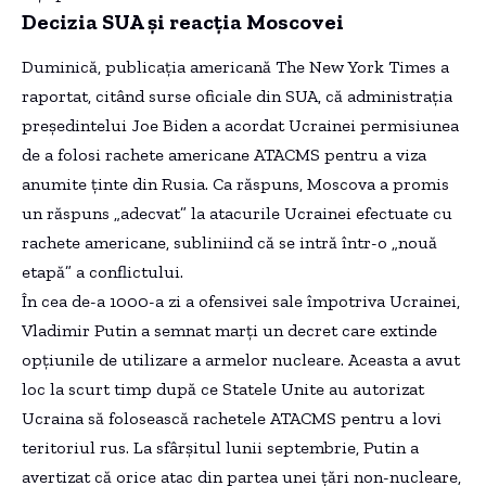
Decizia SUA și reacția Moscovei
Duminică, publicația americană The New York Times a
raportat, citând surse oficiale din SUA, că administrația
președintelui Joe Biden a acordat Ucrainei permisiunea
de a folosi rachete americane ATACMS pentru a viza
anumite ținte din Rusia. Ca răspuns, Moscova a promis
un răspuns „adecvat” la atacurile Ucrainei efectuate cu
rachete americane, subliniind că se intră într-o „nouă
etapă” a conflictului.
În cea de-a 1000-a zi a ofensivei sale împotriva Ucrainei,
Vladimir Putin a semnat marți un decret care extinde
opțiunile de utilizare a armelor nucleare. Aceasta a avut
loc la scurt timp după ce Statele Unite au autorizat
Ucraina să folosească rachetele ATACMS pentru a lovi
teritoriul rus. La sfârșitul lunii septembrie, Putin a
avertizat că orice atac din partea unei țări non-nucleare,