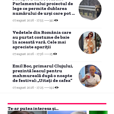
Parlamentului proiectul de
lege ce permite dublarea
numărului de urși care pot fi
vânați.
07 august 2026 - 17:55
341
Vedetele din România care
au purtat costume de baie
în această vară. Cele mai
apreciate apariții
07 august 2026 - 17:36
25
Emil Boc, primarul Clujului,
prezintă leacul pentru
mahmureală după o noapte
de festival: „Uitați de cafea”
07 august 2026 - 17:25
192
Te-ar putea interesa și...