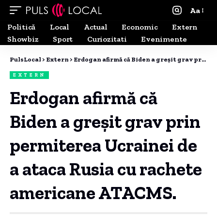
Aa
Politică
Local
Actual
Economic
Extern
Showbiz
Sport
Curiozitati
Evenimente
PulsLocal
>
Extern
>
Erdogan afirmă că Biden a greșit grav prin permiterea Ucrainei de a ataca Rusia cu rachete americane ATACMS.
EXTERN
Erdogan afirmă că
Biden a greșit grav prin
permiterea Ucrainei de
a ataca Rusia cu rachete
americane ATACMS.