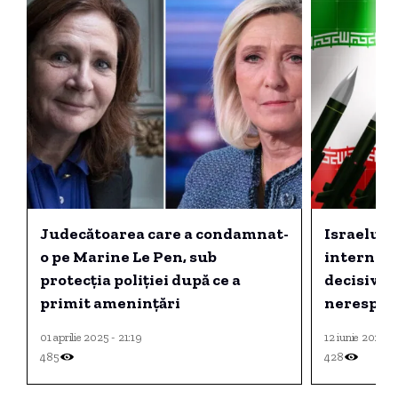
Judecătoarea care a condamnat-
Israelul s
o pe Marine Le Pen, sub
internați
protecția poliției după ce a
decisiv” 
primit amenințări
nerespect
nucleare.
01 aprilie 2025 - 21:19
12 iunie 2025 - 
485
428