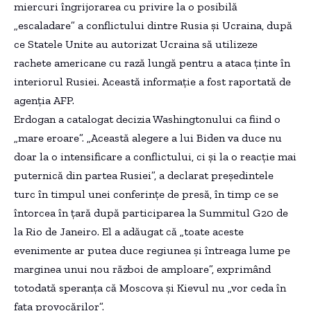
miercuri îngrijorarea cu privire la o posibilă
„escaladare” a conflictului dintre Rusia și Ucraina, după
ce Statele Unite au autorizat Ucraina să utilizeze
rachete americane cu rază lungă pentru a ataca ținte în
interiorul Rusiei. Această informație a fost raportată de
agenția AFP.
Erdogan a catalogat decizia Washingtonului ca fiind o
„mare eroare”. „Această alegere a lui Biden va duce nu
doar la o intensificare a conflictului, ci și la o reacție mai
puternică din partea Rusiei”, a declarat președintele
turc în timpul unei conferințe de presă, în timp ce se
întorcea în țară după participarea la Summitul G20 de
la Rio de Janeiro. El a adăugat că „toate aceste
evenimente ar putea duce regiunea și întreaga lume pe
marginea unui nou război de amploare”, exprimând
totodată speranța că Moscova și Kievul nu „vor ceda în
fața provocărilor”.