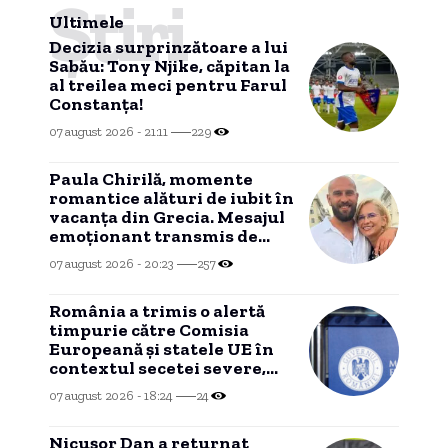
Știri
Ultimele
Decizia surprinzătoare a lui
Sabău: Tony Njike, căpitan la
al treilea meci pentru Farul
Constanța!
07 august 2026 - 21:11
229
Paula Chirilă, momente
romantice alături de iubit în
vacanța din Grecia. Mesajul
emoționant transmis de
actriță.
07 august 2026 - 20:23
257
România a trimis o alertă
timpurie către Comisia
Europeană și statele UE în
contextul secetei severe,
conform Ministerului
07 august 2026 - 18:24
24
Energiei.
Nicușor Dan a returnat