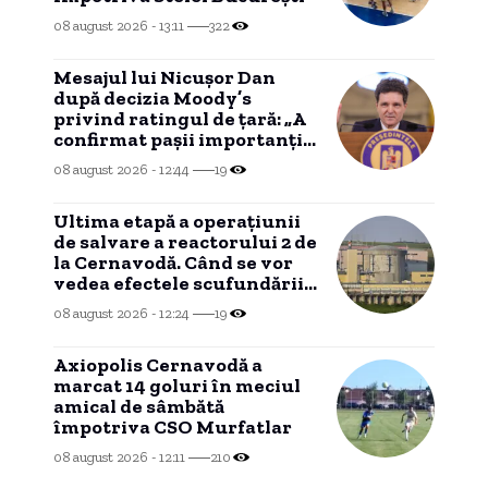
08 august 2026 - 13:11
322
Mesajul lui Nicușor Dan
după decizia Moody’s
privind ratingul de țară: „A
confirmat pașii importanți
realizați de România”
08 august 2026 - 12:44
19
Ultima etapă a operațiunii
de salvare a reactorului 2 de
la Cernavodă. Când se vor
vedea efectele scufundării
barjelor în Dunăre.
08 august 2026 - 12:24
19
Axiopolis Cernavodă a
marcat 14 goluri în meciul
amical de sâmbătă
împotriva CSO Murfatlar
08 august 2026 - 12:11
210