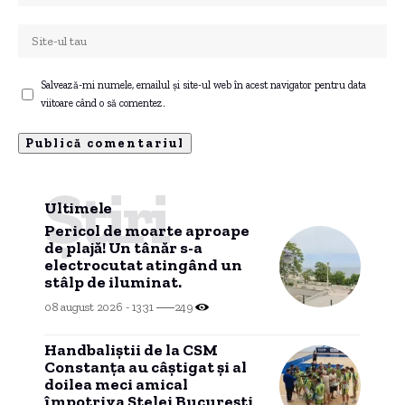
Salvează-mi numele, emailul și site-ul web în acest navigator pentru data
viitoare când o să comentez.
Știri
Ultimele
Pericol de moarte aproape
de plajă! Un tânăr s-a
electrocutat atingând un
stâlp de iluminat.
08 august 2026 - 13:31
249
Handbaliștii de la CSM
Constanța au câștigat și al
doilea meci amical
împotriva Stelei București