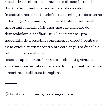
restabilirea liniilor de comunicare directe între cele
două națiuni pentru a preveni erorile de calcul.
În cadrul unor discuții telefonice cu miniștrii de externe
ai Indiei și Pakistanului, senatorul Rubio a subliniat
importanța identificării unor metode eficiente de
dezescaladare a conflictului. El a insistat asupra
necesității de a restabili comunicarea directă pentru a
evita orice situații necontrolate care ar putea duce la o
intensificare a violenței.
Reacția rapidă a Statelor Unite subliniază gravitatea
situației și necesitatea unei abordări diplomatice pentru
a menține stabilitatea în regiune.
Etichete:
conflict
india
pakistan
rachete