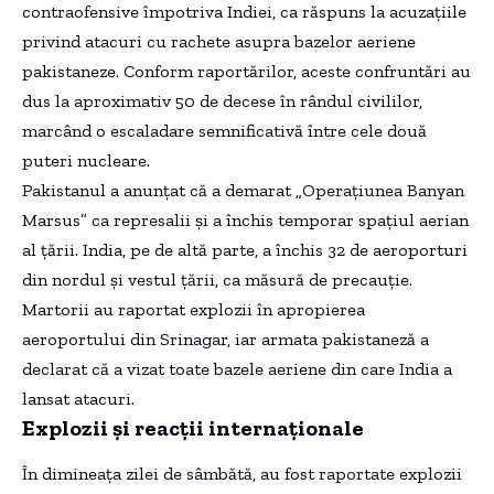
contraofensive împotriva Indiei, ca răspuns la acuzațiile
privind atacuri cu rachete asupra bazelor aeriene
pakistaneze. Conform raportărilor, aceste confruntări au
dus la aproximativ 50 de decese în rândul civililor,
marcând o escaladare semnificativă între cele două
puteri nucleare.
Pakistanul a anunțat că a demarat „Operațiunea Banyan
Marsus” ca represalii și a închis temporar spațiul aerian
al țării. India, pe de altă parte, a închis 32 de aeroporturi
din nordul și vestul țării, ca măsură de precauție.
Martorii au raportat explozii în apropierea
aeroportului din Srinagar, iar armata pakistaneză a
declarat că a vizat toate bazele aeriene din care India a
lansat atacuri.
Explozii și reacții internaționale
În dimineața zilei de sâmbătă, au fost raportate explozii