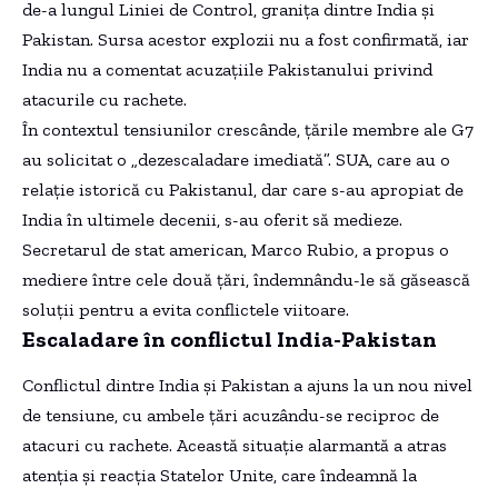
de-a lungul Liniei de Control, granița dintre India și
Pakistan. Sursa acestor explozii nu a fost confirmată, iar
India nu a comentat acuzațiile Pakistanului privind
atacurile cu rachete.
În contextul tensiunilor crescânde, țările membre ale G7
au solicitat o „dezescaladare imediată”. SUA, care au o
relație istorică cu Pakistanul, dar care s-au apropiat de
India în ultimele decenii, s-au oferit să medieze.
Secretarul de stat american, Marco Rubio, a propus o
mediere între cele două țări, îndemnându-le să găsească
soluții pentru a evita conflictele viitoare.
Escaladare în conflictul India-Pakistan
Conflictul dintre India și Pakistan a ajuns la un nou nivel
de tensiune, cu ambele țări acuzându-se reciproc de
atacuri cu rachete. Această situație alarmantă a atras
atenția și reacția Statelor Unite, care îndeamnă la