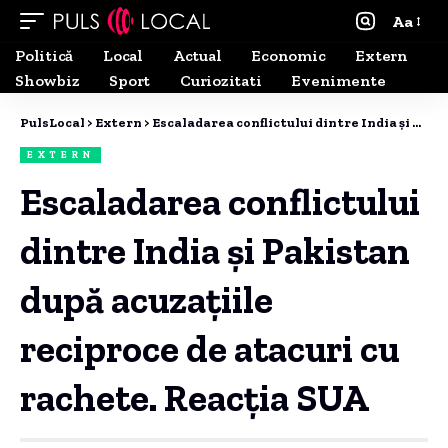
Aa
Politică
Local
Actual
Economic
Extern
Showbiz
Sport
Curiozitati
Evenimente
PulsLocal
>
Extern
>
Escaladarea conflictului dintre India și Pakistan după acuzațiile reciproce de atacuri cu rachete. Reacția SUA
EXTERN
Escaladarea conflictului
dintre India și Pakistan
după acuzațiile
reciproce de atacuri cu
rachete. Reacția SUA