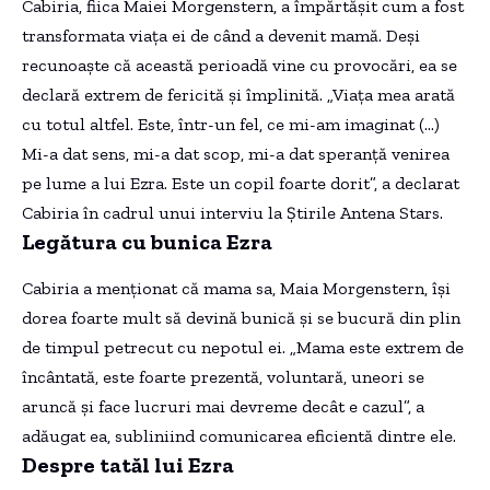
Cabiria, fiica Maiei Morgenstern, a împărtășit cum a fost
transformata viața ei de când a devenit mamă. Deși
recunoaște că această perioadă vine cu provocări, ea se
declară extrem de fericită și împlinită. „Viața mea arată
cu totul altfel. Este, într-un fel, ce mi-am imaginat (…)
Mi-a dat sens, mi-a dat scop, mi-a dat speranță venirea
pe lume a lui Ezra. Este un copil foarte dorit”, a declarat
Cabiria în cadrul unui interviu la Știrile Antena Stars.
Legătura cu bunica Ezra
Cabiria a menționat că mama sa, Maia Morgenstern, își
dorea foarte mult să devină bunică și se bucură din plin
de timpul petrecut cu nepotul ei. „Mama este extrem de
încântată, este foarte prezentă, voluntară, uneori se
aruncă și face lucruri mai devreme decât e cazul”, a
adăugat ea, subliniind comunicarea eficientă dintre ele.
Despre tatăl lui Ezra