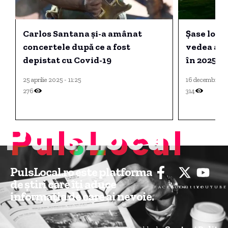
Carlos Santana și-a amânat
Șase locu
concertele după ce a fost
vedea aur
depistat cu Covid-19
în 2025
25 aprilie 2025 - 11:25
16 decembrie 20
276
314
PulsLocal
PulsLocal.ro este platforma
de știri care îți aduce
FACEBOOK
Twitter
YOUTUBE
informația de care ai nevoie.