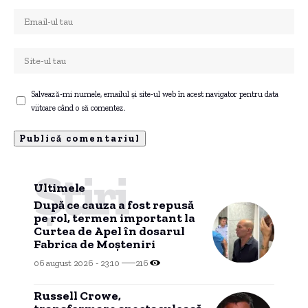
Salvează-mi numele, emailul și site-ul web în acest navigator pentru data
viitoare când o să comentez.
Știri
Ultimele
După ce cauza a fost repusă
pe rol, termen important la
Curtea de Apel în dosarul
Fabrica de Moșteniri
06 august 2026 - 23:10
216
Russell Crowe,