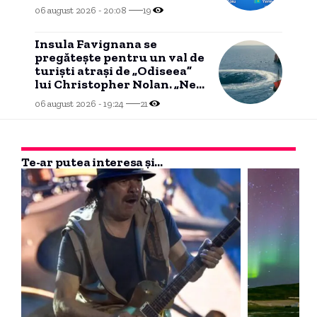
reluarea exporturilor de
06 august 2026 - 20:08
19
țiței”
Insula Favignana se
pregăteşte pentru un val de
turişti atraşi de „Odiseea”
lui Christopher Nolan. „Ne-
ar putea face rău”
06 august 2026 - 19:24
21
Te-ar putea interesa și...