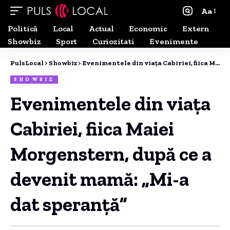
Aa
Politică
Local
Actual
Economic
Extern
Showbiz
Sport
Curiozitati
Evenimente
PulsLocal
>
Showbiz
>
Evenimentele din viața Cabiriei, fiica Maiei Morgenstern, după ce a devenit mamă: „Mi-a dat speranță”
SHOWBIZ
Evenimentele din viața
Cabiriei, fiica Maiei
Morgenstern, după ce a
devenit mamă: „Mi-a
dat speranță”