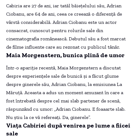
Cabiria are 27 de ani, iar tatăl băiețelului său, Adrian
Ciobanu, are 64 de ani, ceea ce creează o diferență de
vârstă considerabilă. Adrian Ciobanu este un actor
consacrat, cunoscut pentru rolurile sale din
cinematografia românească. Debutul său a fost marcat
de filme influente care au rezonat cu publicul tânăr.
Maia Morgenstern, bunica plină de umor
Într-o apariție recentă, Maia Morgenstern a discutat
despre experiențele sale de bunică și a făcut glume
despre ginerele său, Adrian Ciobanu, la emisiunea La
Măruță. Aceasta a adus un moment amuzant în care a
fost întrebată despre cel mai slab partener de scenă,
răspunzând cu umor: „Adrian Ciobanu. E foaaarte slab.
Nu știu la ce vă refereați. Da, ginerele”.
Viața Cabiriei după venirea pe lume a fiicei
sale