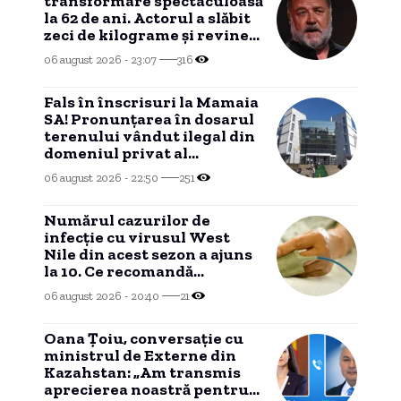
transformare spectaculoasă
la 62 de ani. Actorul a slăbit
zeci de kilograme și revine
la silueta din „Gladiatorul”
06 august 2026 - 23:07
316
Fals în înscrisuri la Mamaia
SA! Pronunțarea în dosarul
terenului vândut ilegal din
domeniul privat al
Constanței se apropie.
06 august 2026 - 22:50
251
Numărul cazurilor de
infecție cu virusul West
Nile din acest sezon a ajuns
la 10. Ce recomandă
autoritățile
06 august 2026 - 20:40
21
Oana Țoiu, conversație cu
ministrul de Externe din
Kazahstan: „Am transmis
aprecierea noastră pentru