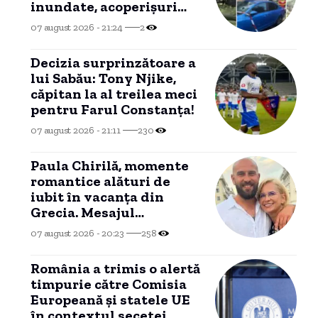
inundate, acoperișuri
smulse și zeci de mașini
07 august 2026 - 21:24
2
avariate
Decizia surprinzătoare a
lui Sabău: Tony Njike,
căpitan la al treilea meci
pentru Farul Constanța!
07 august 2026 - 21:11
230
Paula Chirilă, momente
romantice alături de
iubit în vacanța din
Grecia. Mesajul
emoționant transmis de
07 august 2026 - 20:23
258
actriță.
România a trimis o alertă
timpurie către Comisia
Europeană și statele UE
în contextul secetei