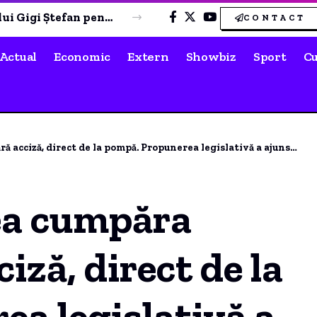
Vijelii puternice și ploi torențiale în mai multe regiuni din țară: străzi inundate, acoperișuri smulse și zeci de mașini avariate
CONTACT
Actual
Economic
Extern
Showbiz
Sport
Cu
ct de la pompă. Propunerea legislativă a ajuns în Senat. „Nu pomeni așteptam noi”
tea cumpăra
iză, direct de la
a legislativă a