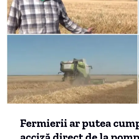
Fermierii ar putea cum
acciză direct de la pom