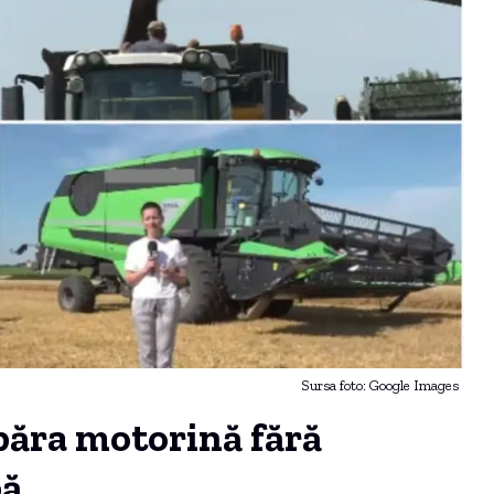
Sursa foto: Google Images
păra motorină fără
pă