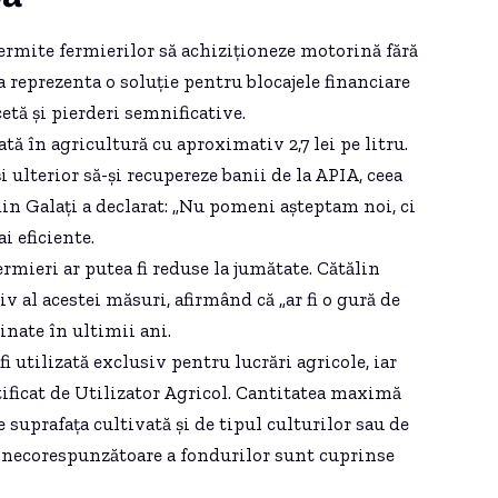
permite fermierilor să achiziționeze motorină fără
a reprezenta o soluție pentru blocajele financiare
etă și pierderi semnificative.
ă în agricultură cu aproximativ 2,7 lei pe litru.
și ulterior să-și recupereze banii de la APIA, ceea
din Galați a declarat: „Nu pomeni așteptam noi, ci
i eficiente.
rmieri ar putea fi reduse la jumătate. Cătălin
v al acestei măsuri, afirmând că „ar fi o gură de
inate în ultimii ani.
i utilizată exclusiv pentru lucrări agricole, iar
tificat de Utilizator Agricol. Cantitatea maximă
 suprafața cultivată și de tipul culturilor sau de
a necorespunzătoare a fondurilor sunt cuprinse