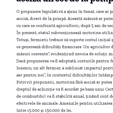
O propunere legislativă a ajuns în Senat, care ar 
acciză, direct de la pompă. Această măsură ar pute
cu care se confruntă agricultorii, după 5 ani de sec
În prezent, statul subvenționează motorina utilizat
Totuși, fermierii trebuie să suporte costul inițial 
ce generează dificultăți financiare. Un agricultor 
măsuri coerente”, evidențiind nevoia de soluții ma
Dacă propunerea va fi adoptată, costurile pentru fe
Ionescu, un alt fermier, a subliniat impactul poziti
aer pentru noi”, în contextul dificultăților întâmp
Potrivit propunerii, motorina fără acciză ar putea f
dreptul de achiziție va fi acordat pe baza unui Cer
de combustibil va fi stabilită anual, ținând cont de
efectivele de animale. Amenzile pentru utilizare
între 15.000 și 150.000 de lei.