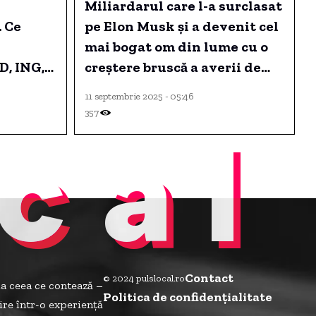
Miliardarul care l-a surclasat
. Ce
pe Elon Musk și a devenit cel
mai bogat om din lume cu o
D, ING,
creștere bruscă a averii de
 OTP,
100 de miliarde USD.
11 septembrie 2025 - 05:46
itori în
357
cal
e – 7
Contact
© 2024 pulslocal.ro
la ceea ce contează –
Politica de confidenţialitate
ire într-o experiență