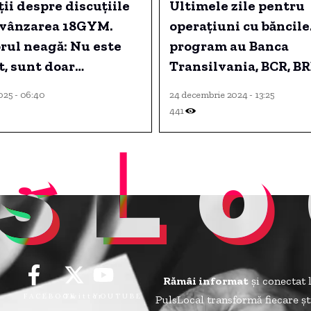
ii despre discuțiile
Ultimele zile pentru
 vânzarea 18GYM.
operațiuni cu băncile
rul neagă: Nu este
program au Banca
, sunt doar
Transilvania, BCR, BR
ii nefondate. Ne
CEC Bank, UniCredit,
025 - 06:40
24 decembrie 2024 - 13:25
răm pe dezvoltarea
Intesa și ceilalți cred
441
sLo
 avem în plan alte 10
perioada 24 decembri
ianuarie.
Rămâi informat
și conectat 
FACEBOOK
Twitter
YOUTUBE
PulsLocal transformă fiecare șt