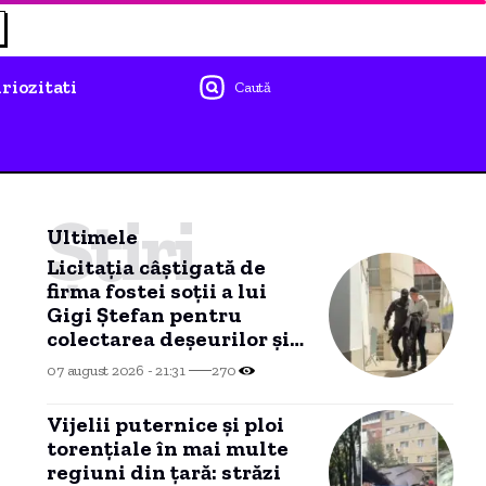
riozitati
Caută
Știri
Ultimele
Licitația câștigată de
firma fostei soții a lui
Gigi Ștefan pentru
colectarea deșeurilor și
reciclare a ajuns în
07 august 2026 - 21:31
270
instanță
Vijelii puternice și ploi
torențiale în mai multe
regiuni din țară: străzi