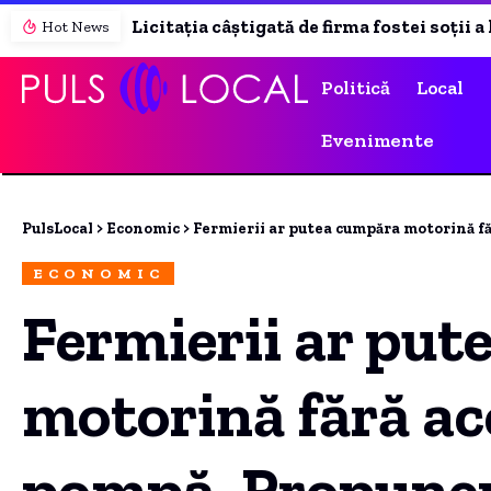
Licitația câștigată de firma fostei soții a lui Gigi Ștefan pentru colectarea deșeurilor și reciclare a ajuns în instanță
Hot News
Politică
Local
Evenimente
PulsLocal
>
Economic
>
Fermierii ar putea cumpăra motorină fără acciză, dire
ECONOMIC
Fermierii ar pu
motorină fără acc
pompă. Propunere