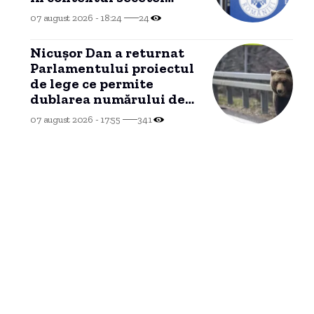
severe, conform
07 august 2026 - 18:24
24
Ministerului Energiei.
Nicușor Dan a returnat
Parlamentului proiectul
de lege ce permite
dublarea numărului de
urși care pot fi vânați.
07 august 2026 - 17:55
341