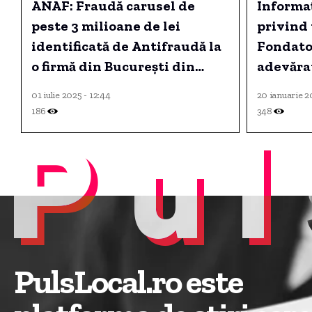
ANAF: Fraudă carusel de
Informaț
peste 3 milioane de lei
privind
identificată de Antifraudă la
Fondato
o firmă din București din
adevărat
domeniul comerțului cu
speculaț
01 iulie 2025 - 12:44
20 ianuarie 2
telefoane mobile
concent
186
348
Pul
rețelei,
săli.
PulsLocal.ro este